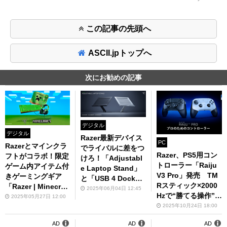
この記事の先頭へ
ASCII.jpトップへ
次にお勧めの記事
デジタル
デジタル
Razer最新デバイス
PC
Razerとマインクラ
でライバルに差をつ
Razer、PS5用コン
フトがコラボ！限定
けろ！「Adjustabl
トローラー「Raiju
ゲーム内アイテム付
e Laptop Stand」
V3 Pro」発売 TM
きゲーミングギア
と「USB 4 Dock」
Rスティック×2000
「Razer | Minecraft
6月6日発売へ
2025年06月04日 12:45
Hzで“勝てる操作”を
コレクション」予約
2025年05月27日 12:00
実現
開始
2025年10月24日 18:00
AD
AD
AD