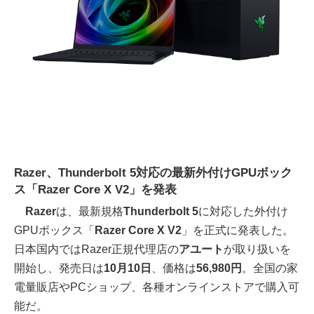
Razer、Thunderbolt 5対応の最新外付けGPUボック
ス「Razer Core X V2」を発表
Razer
は、最新規格
Thunderbolt 5
に対応した外付け
GPUボックス「
Razer Core X V2
」を正式に発表した。
日本国内ではRazer正規代理店の
アユート
が取り扱いを
開始し、発売日は
10月10日
、価格は
56,980円
。全国の家
電量販店やPCショップ、各種オンラインストアで購入可
能だ。