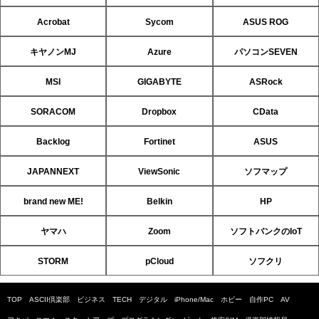
Acrobat
Sycom
ASUS ROG
キヤノンMJ
Azure
パソコンSEVEN
MSI
GIGABYTE
ASRock
SORACOM
Dropbox
CData
Backlog
Fortinet
ASUS
JAPANNEXT
ViewSonic
ソフマップ
brand new ME!
Belkin
HP
ヤマハ
Zoom
ソフトバンクのIoT
STORM
pCloud
ソフクリ
TOP
ASCII倶楽部
ビジネス
TECH
デジタル
iPhone/Mac
ホビー
自作PC
AV