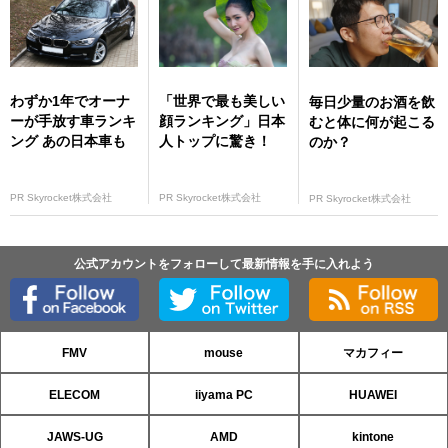
わずか1年でオーナ
「世界で最も美しい
毎日少量のお酒を飲
ーが手放す車ランキ
顔ランキング」日本
むと体に何が起こる
ング あの日本車も
人トップに驚き！
のか？
PR Skyrocket株式会社
PR Skyrocket株式会社
PR Skyrocket株式会社
公式アカウントをフォローして最新情報を手に入れよう
FMV
mouse
マカフィー
ELECOM
iiyama PC
HUAWEI
JAWS-UG
AMD
kintone