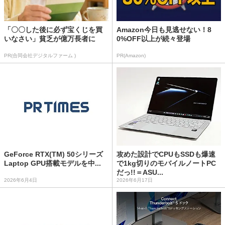
「〇〇した後に必ず宝くじを買
Amazon今日も見逃せない！8
いなさい」貧乏が億万長者に
0%OFF以上が続々登場
PR(合同会社デジタルファーム )
PR(Amazon)
GeForce RTX(TM) 50シリーズ
攻めた設計でCPUもSSDも爆速
Laptop GPU搭載モデルを中...
で1kg切りのモバイルノートPC
だっ!!＝ASU...
2026年6月4日
2026年6月17日