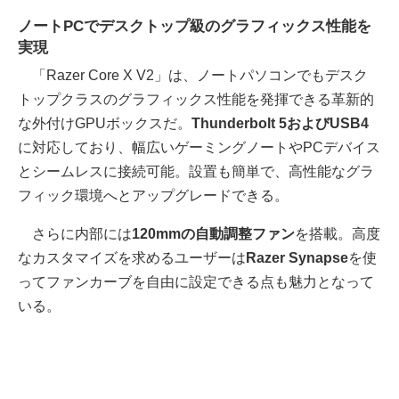
ノートPCでデスクトップ級のグラフィックス性能を
実現
「Razer Core X V2」は、ノートパソコンでもデスク
トップクラスのグラフィックス性能を発揮できる革新的
な外付けGPUボックスだ。
Thunderbolt 5およびUSB4
に対応しており、幅広いゲーミングノートやPCデバイス
とシームレスに接続可能。設置も簡単で、高性能なグラ
フィック環境へとアップグレードできる。
さらに内部には
120mmの自動調整ファン
を搭載。高度
なカスタマイズを求めるユーザーは
Razer Synapse
を使
ってファンカーブを自由に設定できる点も魅力となって
いる。