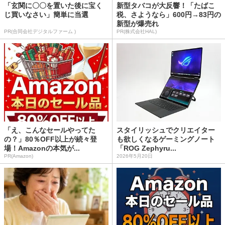
「玄関に〇〇を置いた後に宝く
新型タバコが大反響！「たばこ
じ買いなさい」簡単に当選
税、さようなら」600円→83円の
新型が爆売れ
PR(合同会社デジタルファーム )
PR(株式会社HAL)
「え、こんなセールやってた
スタイリッシュでクリエイター
の？」80％OFF以上が続々登
も欲しくなるゲーミングノート
場！Amazonの本気が...
「ROG Zephyru...
PR(Amazon)
2026年5月20日