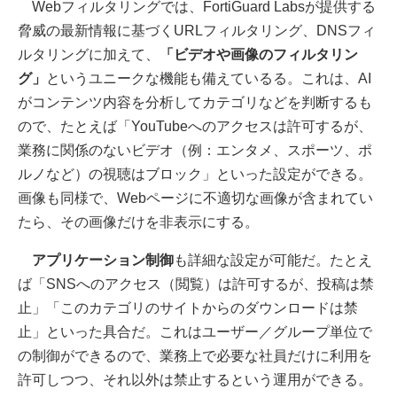
Webフィルタリングでは、FortiGuard Labsが提供する
脅威の最新情報に基づくURLフィルタリング、DNSフィ
ルタリングに加えて、
「ビデオや画像のフィルタリン
グ」
というユニークな機能も備えているる。これは、AI
がコンテンツ内容を分析してカテゴリなどを判断するも
ので、たとえば「YouTubeへのアクセスは許可するが、
業務に関係のないビデオ（例：エンタメ、スポーツ、ポ
ルノなど）の視聴はブロック」といった設定ができる。
画像も同様で、Webページに不適切な画像が含まれてい
たら、その画像だけを非表示にする。
アプリケーション制御
も詳細な設定が可能だ。たとえ
ば「SNSへのアクセス（閲覧）は許可するが、投稿は禁
止」「このカテゴリのサイトからのダウンロードは禁
止」といった具合だ。これはユーザー／グループ単位で
の制御ができるので、業務上で必要な社員だけに利用を
許可しつつ、それ以外は禁止するという運用ができる。