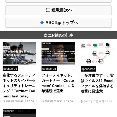
連載目次へ
ASCII.jpトップへ
次にお勧めの記事
sponsored
sponsored
sponsored
進化するフォーティ
フォーティネット、
「受注書です」←実
ネットのサイバーセ
ガートナー「Custo
はウイルス!? Excel
キュリティトレーニ
mers' Choice」に3
ファイルを偽装する
ング「Fortinet Trai
年連続で選出
攻撃に要注意
ning Institute」
2025年08月07日 17:00
2025年07月30日 09:00
2025年07月28日 09:00