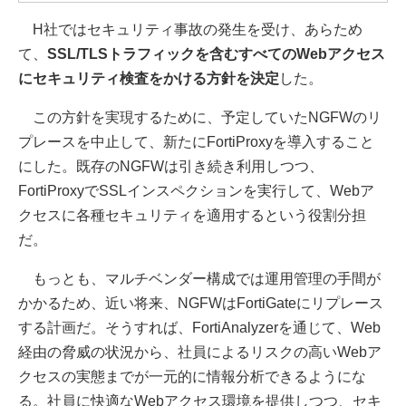
H社ではセキュリティ事故の発生を受け、あらため
て、
SSL/TLSトラフィックを含むすべてのWebアクセス
にセキュリティ検査をかける方針を決定
した。
この方針を実現するために、予定していたNGFWのリ
プレースを中止して、新たにFortiProxyを導入すること
にした。既存のNGFWは引き続き利用しつつ、
FortiProxyでSSLインスペクションを実行して、Webア
クセスに各種セキュリティを適用するという役割分担
だ。
もっとも、マルチベンダー構成では運用管理の手間が
かかるため、近い将来、NGFWはFortiGateにリプレース
する計画だ。そうすれば、FortiAnalyzerを通じて、Web
経由の脅威の状況から、社員によるリスクの高いWebア
クセスの実態までが一元的に情報分析できるようにな
る。社員に快適なWebアクセス環境を提供しつつ、セキ