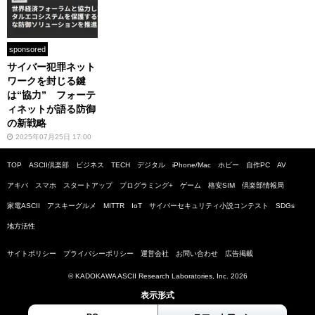
sponsored
サイバー犯罪ネット
ワークを封じる鍵
は“協力” フォーテ
ィネットが語る防御
の新戦略
2025年07月25日 17:00
TOP
ASCII倶楽部
ビジネス
TECH
デジタル
iPhone/Mac
ホビー
自作PC
AV
アキバ
スマホ
スタートアップ
プログラミング+
ゲーム
格安SIM
倶楽部情報局
家電ASCII
アスキーグルメ
MITTR
IoT
サイバーセキュリティ小説コンテスト
SDGs
地方活性
サイトポリシー
プライバシーポリシー
運営会社
お問い合わせ
広告掲載
© KADOKAWA ASCII Research Laboratories, Inc. 2026
表示形式