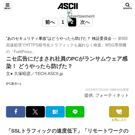
前へ
1
2
次へ
“あのセキュリティ事故”はどうやったら防げた？ 検証委員会
― 第8回
高速処理でHTTPS暗号化トラフィックも漏れなく検査、WSG専用機
の「FortiProxy」
ニセ広告にだまされ社員のPCがランサムウェア感
染！ どうやったら防げた？
文● 大塚昭彦／TECH.ASCII.jp
[PC表示へ]
2025年07月24日 09時00分更新
提供: フォーティネット
お気に入り
「SSLトラフィックの速度低下」「リモートワークの