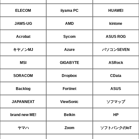
ELECOM
iiyama PC
HUAWEI
JAWS-UG
AMD
kintone
Acrobat
Sycom
ASUS ROG
キヤノンMJ
Azure
パソコンSEVEN
MSI
GIGABYTE
ASRock
SORACOM
Dropbox
CData
Backlog
Fortinet
ASUS
JAPANNEXT
ViewSonic
ソフマップ
brand new ME!
Belkin
HP
ヤマハ
Zoom
ソフトバンクのIoT