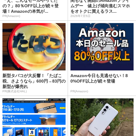
「え、こんなセールやってた
間もなく開始のAmazonプライ
の？」80％OFF以上が続々登
ムデー 値上げ傾向進むスマホ
場！Amazonの本気が...
をオトクに買えるラス...
PR(Amazon)
2026年7月5日
新型タバコが大反響！「たばこ
Amazon今日も見逃せない！8
税、さようなら」600円→83円の
0%OFF以上が続々登場
新型が爆売れ
PR(株式会社HAL)
PR(Amazon)