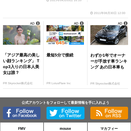
ラスの性能
2025年04月03日 16:10
2011年06月30日 12:00
AD
AD
AD
「アジア最高の美し
最短5分で接続
わずか1年でオーナ
い顔ランキング」 T
ーが手放す車ランキ
op3入りの日本人美
ング あの日本車も
女は誰？
PR Skyrocket株式会社
PR LotusFlare Inc
PR Skyrocket株式会社
公式アカウントをフォローして最新情報を手に入れよう
FMV
mouse
マカフィー