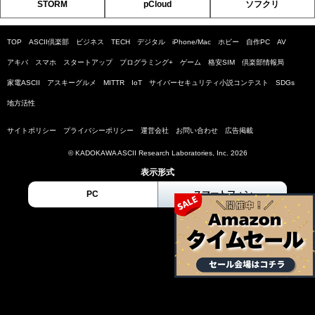
STORM
pCloud
ソフクリ
TOP
ASCII倶楽部
ビジネス
TECH
デジタル
iPhone/Mac
ホビー
自作PC
AV
アキバ
スマホ
スタートアップ
プログラミング+
ゲーム
格安SIM
倶楽部情報局
家電ASCII
アスキーグルメ
MITTR
IoT
サイバーセキュリティ小説コンテスト
SDGs
地方活性
サイトポリシー
プライバシーポリシー
運営会社
お問い合わせ
広告掲載
© KADOKAWA ASCII Research Laboratories, Inc. 2026
表示形式
PC
スマートフォン