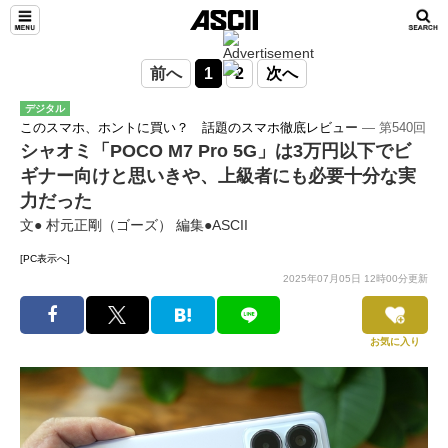
前へ
1
2
次へ
デジタル
このスマホ、ホントに買い？ 話題のスマホ徹底レビュー
― 第540回
シャオミ「POCO M7 Pro 5G」は3万円以下でビ
ギナー向けと思いきや、上級者にも必要十分な実
力だった
文● 村元正剛（ゴーズ） 編集●ASCII
[PC表示へ]
2025年07月05日 12時00分更新
お気に入り