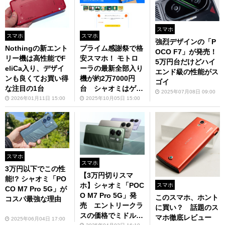
スマホ
スマホ
スマホ
強烈デザインの「P
Nothingの新エント
プライム感謝祭で格
OCO F7」が発売！
リー機は高性能でF
安スマホ！ モトロ
5万円台だけどハイ
eliCa入り、デザイ
ーラの最新全部入り
エンド級の性能がス
ンも良くてお買い得
機が約2万7000円
ゴイ
な注目の1台
台 シャオミはゲー
2025年07月08日 09:00
ムに◎な1台が3万円
2026年01月11日 15:00
2025年10月05日 15:00
台
スマホ
スマホ
3万円以下でこの性
【3万円切りスマ
能!? シャオミ「PO
ホ】シャオミ「POC
スマホ
CO M7 Pro 5G」が
O M7 Pro 5G」発
このスマホ、ホント
コスパ最強な理由
売 エントリークラ
に買い？ 話題のス
スの価格でミドルク
マホ徹底レビュー
2025年06月04日 17:00