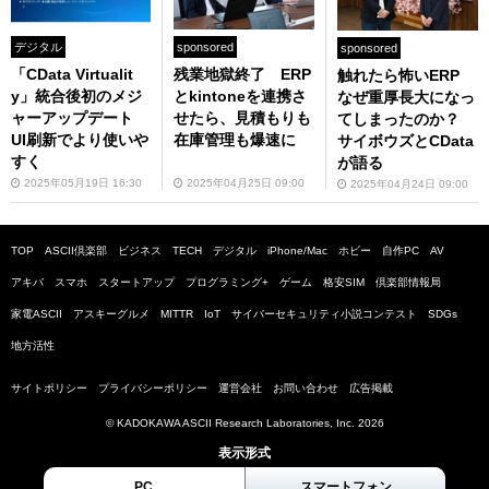
デジタル
sponsored
sponsored
「CData Virtualit
残業地獄終了 ERP
触れたら怖いERP
y」統合後初のメジ
とkintoneを連携さ
なぜ重厚長大になっ
ャーアップデート
せたら、見積もりも
てしまったのか？
UI刷新でより使いや
在庫管理も爆速に
サイボウズとCData
すく
が語る
2025年05月19日 16:30
2025年04月25日 09:00
2025年04月24日 09:00
TOP
ASCII倶楽部
ビジネス
TECH
デジタル
iPhone/Mac
ホビー
自作PC
AV
アキバ
スマホ
スタートアップ
プログラミング+
ゲーム
格安SIM
倶楽部情報局
家電ASCII
アスキーグルメ
MITTR
IoT
サイバーセキュリティ小説コンテスト
SDGs
地方活性
サイトポリシー
プライバシーポリシー
運営会社
お問い合わせ
広告掲載
© KADOKAWA ASCII Research Laboratories, Inc. 2026
表示形式
PC
スマートフォン