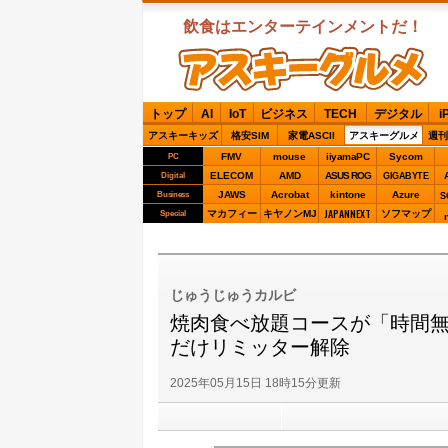
飲食はエンターテインメントだ！
ASCIIグルメ
トップ
AI
IoT
ビジネス
TECH
デジタル
i
アスキーキッズ
格安SIM
家電ASCII
アスキーグルメ
週刊
FMV
mouse
iiyamaPC
Sycom
PC
ELECOM
AMD
ASUS ROG
Digital
GIGABYTE
JAWS
Acrobat
kintone
Azure
Business
S
JAPANNEXT
マカフィー
キヤノンMJ
ソフマップ
Special
じゅうじゅうカルビ
焼肉食べ放題コースが「時間無制
だけリミッター解除
2025年05月15日 18時15分更新