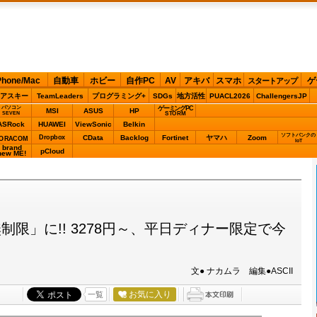
Phone/Mac
自動車
ホビー
自作PC
AV
アキバ
スマホ
ゲ
スタートアップ
アスキー
TeamLeaders
プログラミング+
SDGs
地方活性
PUACL2026
ChallengersJP
パソコン
ゲーミングPC
MSI
ASUS
HP
STORM
SEVEN
ASRock
HUAWEI
ViewSonic
Belkin
ソフトバンクの
Dropbox
CData
Backlog
Fortinet
ヤマハ
Zoom
ORACOM
IoT
brand
pCloud
new ME!
限」に!! 3278円～、平日ディナー限定で今
文● ナカムラ 編集●ASCII
お気に入り
一覧