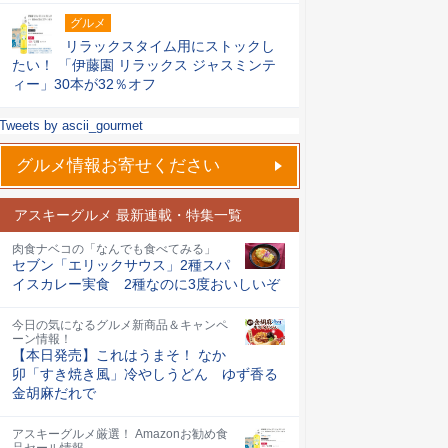
グルメ
リラックスタイム用にストックし
たい！ 「伊藤園 リラックス ジャスミンテ
ィー」30本が32％オフ
Tweets by ascii_gourmet
グルメ情報お寄せください
アスキーグルメ 最新連載・特集一覧
肉食ナベコの「なんでも食べてみる」
セブン「エリックサウス」2種スパ
イスカレー実食 2種なのに3度おいしいぞ
今日の気になるグルメ新商品＆キャンペ
ーン情報！
【本日発売】これはうまそ！ なか
卯「すき焼き風」冷やしうどん ゆず香る
金胡麻だれで
アスキーグルメ厳選！ Amazonお勧め食
品セール情報