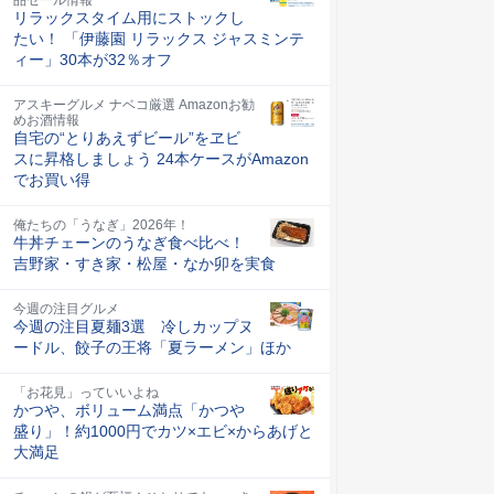
リラックスタイム用にストックし
たい！ 「伊藤園 リラックス ジャスミンテ
ィー」30本が32％オフ
アスキーグルメ ナベコ厳選 Amazonお勧
めお酒情報
自宅の“とりあえずビール”をヱビ
スに昇格しましょう 24本ケースがAmazon
でお買い得
俺たちの「うなぎ」2026年！
牛丼チェーンのうなぎ食べ比べ！
吉野家・すき家・松屋・なか卯を実食
今週の注目グルメ
今週の注目夏麺3選 冷しカップヌ
ードル、餃子の王将「夏ラーメン」ほか
「お花見」っていいよね
かつや、ボリューム満点「かつや
盛り」！約1000円でカツ×エビ×からあげと
大満足