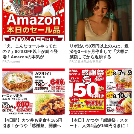
「え、こんなセールやってた
リボ払い50万円以上の人は、返
の？」80％OFF以上が続々登
済を3～6ヶ月停止して『大幅に
場！Amazonの本気が...
減額してから返済する...
PR(Amazon)
PR(渋谷法務総合事務所)
【4日間】カツ丼も定食も165円
【本日】かつや「感謝祭」スタ
引き！かつや「感謝祭」開催へ
ート、人気4品が150円引きに！