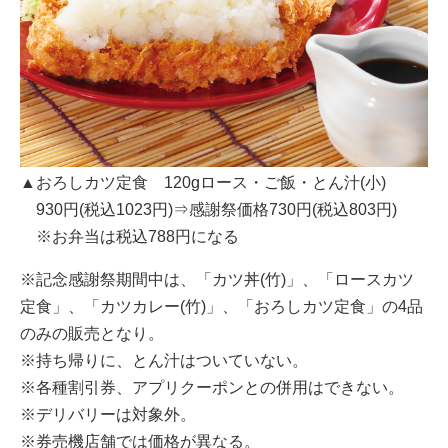
▲おろしカツ定食 120gロース・ご飯・とん汁(小)
930円(税込1023円)⇒感謝祭価格730円(税込803円)
※お弁当は税込788円になる
※記念感謝祭期間中は、「カツ丼(竹)」、「ロースカツ
定食」、「カツカレー(竹)」、「おろしカツ定食」の4品
のみの販売となり。
※持ち帰りに、とん汁はついていない。
※各種割引券、アプリクーポンとの併用はできない。
※デリバリーは対象外。
※券売機店舗では価格が異なる。