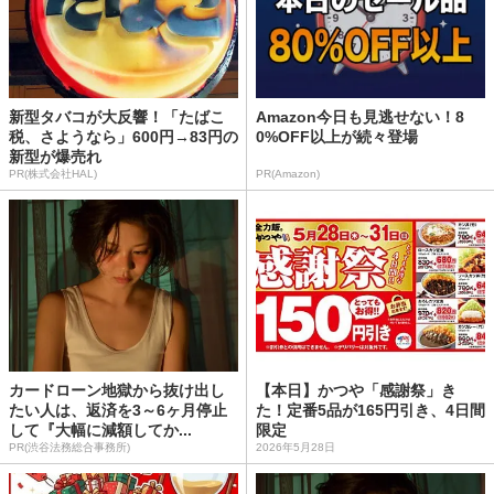
新型タバコが大反響！「たばこ
Amazon今日も見逃せない！8
税、さようなら」600円→83円の
0%OFF以上が続々登場
新型が爆売れ
PR(株式会社HAL)
PR(Amazon)
カードローン地獄から抜け出し
【本日】かつや「感謝祭」き
たい人は、返済を3～6ヶ月停止
た！定番5品が165円引き、4日間
して『大幅に減額してか...
限定
PR(渋谷法務総合事務所)
2026年5月28日