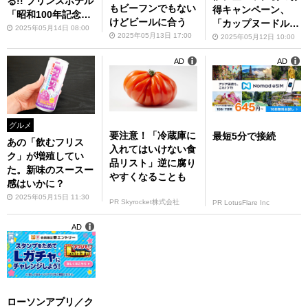
る!! プリンスホテル
もビーフンでもない
得キャンペーン、
「昭和100年記念メ
けどビールに合う
「カップヌードルた
ニュー」を食べてみ
2025年05月14日 08:00
まごまみれ」発売
2025年05月13日 17:00
2025年05月12日 10:00
た!!
AD
AD
グルメ
要注意！「冷蔵庫に
最短5分で接続
あの「飲むフリス
入れてはいけない食
ク」が増殖してい
品リスト」逆に腐り
た。新味のスースー
やすくなることも
感はいかに？
2025年05月15日 11:30
PR Skyrocket株式会社
PR LotusFlare Inc
AD
ローソンアプリ／ク