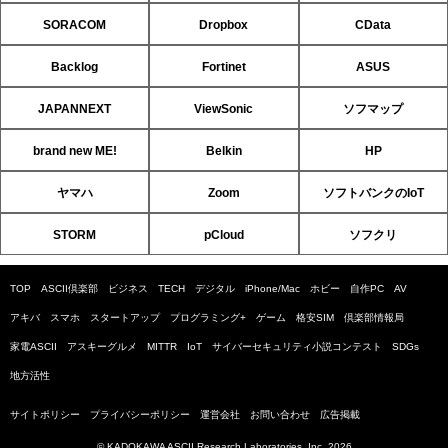
SORACOM
Dropbox
CData
Backlog
Fortinet
ASUS
JAPANNEXT
ViewSonic
ソフマップ
brand new ME!
Belkin
HP
ヤマハ
Zoom
ソフトバンクのIoT
STORM
pCloud
ソフクリ
TOP
ASCII倶楽部
ビジネス
TECH
デジタル
iPhone/Mac
ホビー
自作PC
AV
アキバ
スマホ
スタートアップ
プログラミング+
ゲーム
格安SIM
倶楽部情報局
家電ASCII
アスキーグルメ
MITTR
IoT
サイバーセキュリティ小説コンテスト
SDGs
地方活性
サイトポリシー
プライバシーポリシー
運営会社
お問い合わせ
広告掲載
© KADOKAWA ASCII Research Laboratories, Inc. 2026