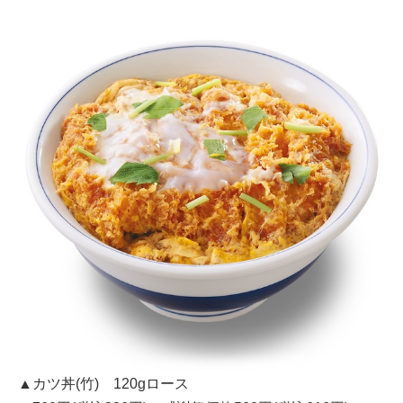
▲カツ丼(竹) 120gロース