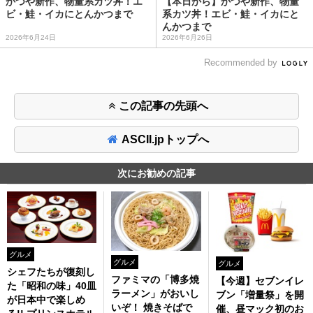
かつや新作、物量系カツ丼！エ
【本日から】かつや新作、物量
ビ・鮭・イカにとんかつまで
系カツ丼！エビ・鮭・イカにと
んかつまで
2026年6月24日
2026年6月26日
Recommended by
この記事の先頭へ
ASCII.jpトップへ
次にお勧めの記事
グルメ
グルメ
グルメ
シェフたちが復刻し
ファミマの「博多焼
【今週】セブンイレ
た「昭和の味」40皿
ラーメン」がおいし
ブン「増量祭」を開
が日本中で楽しめ
いぞ！ 焼きそばで
催、昼マック初のお