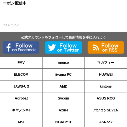
ーポン配信中
PR ローソン
公式アカウントをフォローして最新情報を手に入れよう
FMV
mouse
マカフィー
ELECOM
iiyama PC
HUAWEI
JAWS-UG
AMD
kintone
Acrobat
Sycom
ASUS ROG
キヤノンMJ
Azure
パソコンSEVEN
MSI
GIGABYTE
ASRock