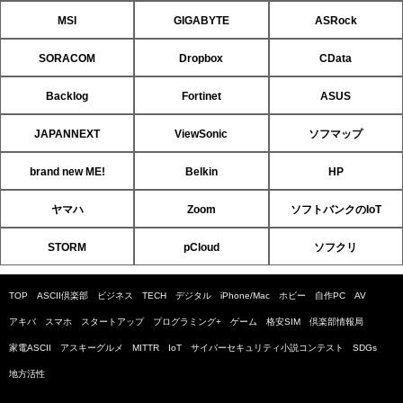
MSI
GIGABYTE
ASRock
SORACOM
Dropbox
CData
Backlog
Fortinet
ASUS
JAPANNEXT
ViewSonic
ソフマップ
brand new ME!
Belkin
HP
ヤマハ
Zoom
ソフトバンクのIoT
STORM
pCloud
ソフクリ
TOP
ASCII倶楽部
ビジネス
TECH
デジタル
iPhone/Mac
ホビー
自作PC
AV
アキバ
スマホ
スタートアップ
プログラミング+
ゲーム
格安SIM
倶楽部情報局
家電ASCII
アスキーグルメ
MITTR
IoT
サイバーセキュリティ小説コンテスト
SDGs
地方活性