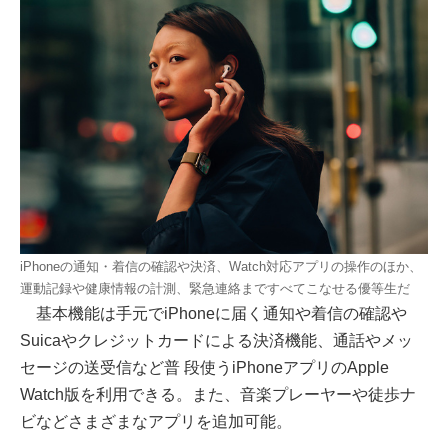
iPhoneの通知・着信の確認や決済、Watch対応アプリの操作のほか、
運動記録や健康情報の計測、緊急連絡まですべてこなせる優等生だ
基本機能は手元でiPhoneに届く通知や着信の確認や
Suicaやクレジットカードによる決済機能、通話やメッ
セージの送受信など普 段使うiPhoneアプリのApple
Watch版を利用できる。また、音楽プレーヤーや徒歩ナ
ビなどさまざまなアプリを追加可能。