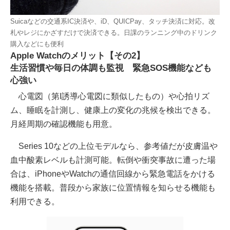
Suicaなどの交通系IC決済や、iD、QUICPay、タッチ決済に対応。改
札やレジにかざすだけで決済できる。日課のランニング中のドリンク
購入などにも便利
Apple Watchのメリット【その2】
生活習慣や毎日の体調も監視 緊急SOS機能なども
心強い
心電図（第I誘導心電図に類似したもの）や心拍リズ
ム、睡眠を計測し、健康上の変化の兆候を検出できる。
月経周期の確認機能も用意。
Series 10などの上位モデルなら、参考値だが皮膚温や
血中酸素レベルも計測可能。転倒や衝突事故に遭った場
合は、iPhoneやWatchの通信回線から緊急電話をかける
機能を搭載。普段から家族に位置情報を知らせる機能も
利用できる。