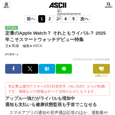
前へ
1
2
3
4
5
次へ
デジタル
定番のApple Watch？ それともライバル？ 2025
年こそスマートウォッチデビュー特集
文● 島徹 編集● ASCII
[PC表示へ]
2025年05月03日 11時30分更新
お気に入り
本記事は週刊アスキー2月4日発売号（No.1529）からの転載
です。価格などの情報はすべて当時のものとなります。
アップル一強だがライバルも増加中
通知も支払いも健康状態監視も手首でこなせる
スマホアプリの通知や音声通話応答のほか、運動量や