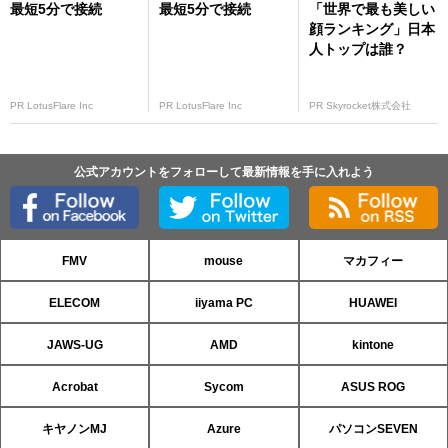
最短5分で接続
最短5分で接続
「世界で最も美しい
顔ランキング」日本
人トップは誰？
PR LotusFlare Inc
PR LotusFlare Inc
PR Skyrocket株式会社
公式アカウントをフォローして最新情報を手に入れよう
FMV
mouse
マカフィー
ELECOM
iiyama PC
HUAWEI
JAWS-UG
AMD
kintone
Acrobat
Sycom
ASUS ROG
キヤノンMJ
Azure
パソコンSEVEN