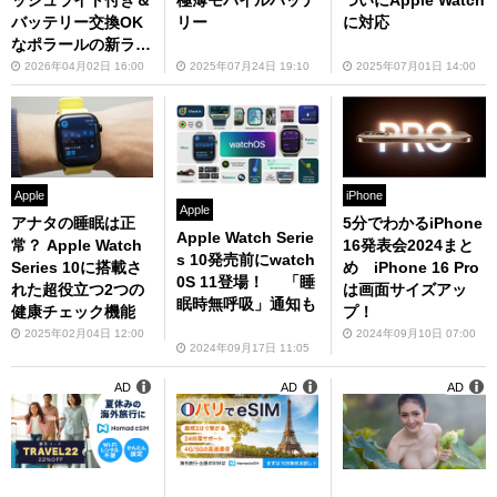
ついにApple Watch
バッテリー交換OK
リー
に対応
なポラールの新ラン
ニングウォッチ
2026年04月02日 16:00
2025年07月24日 19:10
2025年07月01日 14:00
Apple
iPhone
Apple
アナタの睡眠は正
5分でわかるiPhone
Apple Watch Serie
常？ Apple Watch
16発表会2024まと
s 10発売前にwatch
Series 10に搭載さ
め iPhone 16 Pro
0S 11登場！ 「睡
れた超役立つ2つの
は画面サイズアッ
眠時無呼吸」通知も
健康チェック機能
プ！
2025年02月04日 12:00
2024年09月10日 07:00
2024年09月17日 11:05
AD
AD
AD