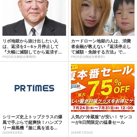
リボ地獄から抜け出したい人
カードローン地獄の人は、消費
は、返済を3～6ヶ月停止して
者金融が教えない『返済停止し
『大幅に減額してから返済す...
て減額・免除する方法』で...
PR(渋谷法務総合事務所)
PR(渋谷法務総合事務所)
シリーズ史上トップクラスの爆
人気の“冷蔵服”が安い！ サンコ
風で手ぶらで超爽快！ハンズフ
ーが8日間限定の猛暑セール
リー扇風機『服に風を送る...
2026年6月9日
2026年7月24日