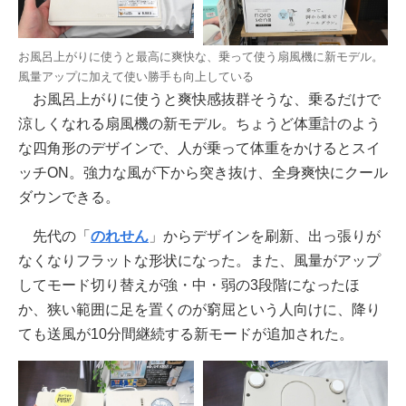
お風呂上がりに使うと最高に爽快な、乗って使う扇風機に新モデル。
風量アップに加えて使い勝手も向上している
お風呂上がりに使うと爽快感抜群そうな、乗るだけで
涼しくなれる扇風機の新モデル。ちょうど体重計のよう
な四角形のデザインで、人が乗って体重をかけるとスイ
ッチON。強力な風が下から突き抜け、全身爽快にクール
ダウンできる。
先代の「
のれせん
」からデザインを刷新、出っ張りが
なくなりフラットな形状になった。また、風量がアップ
してモード切り替えが強・中・弱の3段階になったほ
か、狭い範囲に足を置くのが窮屈という人向けに、降り
ても送風が10分間継続する新モードが追加された。