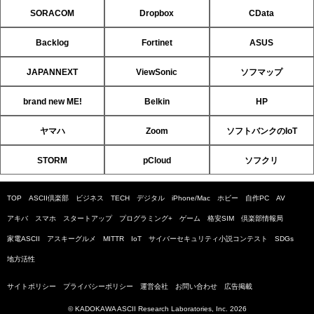
SORACOM
Dropbox
CData
Backlog
Fortinet
ASUS
JAPANNEXT
ViewSonic
ソフマップ
brand new ME!
Belkin
HP
ヤマハ
Zoom
ソフトバンクのIoT
STORM
pCloud
ソフクリ
TOP
ASCII倶楽部
ビジネス
TECH
デジタル
iPhone/Mac
ホビー
自作PC
AV
アキバ
スマホ
スタートアップ
プログラミング+
ゲーム
格安SIM
倶楽部情報局
家電ASCII
アスキーグルメ
MITTR
IoT
サイバーセキュリティ小説コンテスト
SDGs
地方活性
サイトポリシー
プライバシーポリシー
運営会社
お問い合わせ
広告掲載
© KADOKAWA ASCII Research Laboratories, Inc. 2026