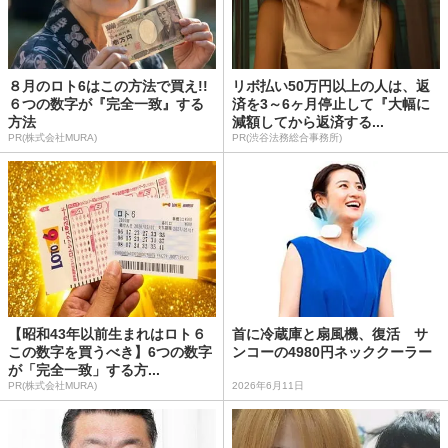
８月のロト6はこの方法で買え!!
リボ払い50万円以上の人は、返
６つの数字が『完全一致』する
済を3～6ヶ月停止して『大幅に
方法
減額してから返済する...
PR(株式会社MURA)
PR(渋谷法務総合事務所)
【昭和43年以前生まれはロト６
首に冷蔵庫と扇風機、復活 サ
この数字を買うべき】6つの数字
ンコーの4980円ネッククーラー
が「完全一致」する方...
PR(株式会社MURA)
2026年6月11日