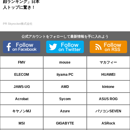
顔ランキング」日本
人トップに驚き！
PR Skyrocket株式会社
公式アカウントをフォローして最新情報を手に入れよう
FMV
mouse
マカフィー
ELECOM
iiyama PC
HUAWEI
JAWS-UG
AMD
kintone
Acrobat
Sycom
ASUS ROG
キヤノンMJ
Azure
パソコンSEVEN
MSI
GIGABYTE
ASRock