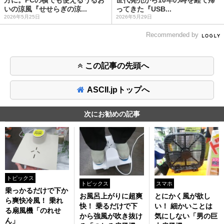
いの涼風『せせらぎの涼...
ってきた『USB...
2026年5月25日
2026年5月29日
Recommended by
この記事の先頭へ
ASCII.jpトップへ
次にお勧めの記事
トピックス
トピックス
スマホ
乗っかるだけで下か
お風呂上がりに超爽
とにかく風が欲し
ら爽快冷風！ 乗れ
快！ 乗るだけで下
い！ 細かいことは
る扇風機「のれせ
から強風が吹き抜け
気にしない「男の巨
ん」