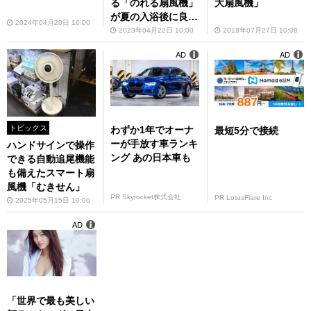
る「のれる扇風機」
大扇風機」
が夏の入浴後に良さ
2024年04月20日 10:00
そう
2023年04月22日 10:00
2018年07月27日 10:00
AD
AD
トピックス
わずか1年でオーナ
最短5分で接続
ーが手放す車ランキ
ハンドサインで操作
ング あの日本車も
できる自動追尾機能
も備えたスマート扇
風機「むきせん」
PR Skyrocket株式会社
PR LotusFlare Inc
2025年05月15日 10:00
AD
「世界で最も美しい