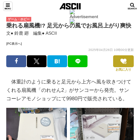
ゲーム・ホビー
乗れる扇風機!? 足元からの風でお風呂上がり爽快
文● 鈴鹿 廻 編集● ASCII
[PC表示へ]
2025年04月26日 10時00分更新
お気に入り
体重計のように乗ると足元から上方へ風を吹きつけて
くれる扇風機「のれせん2」がサンコーから発売。サン
コーレアモノショップにて9980円で販売されている。