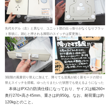
先代モデル（左）と異なり、ユニット部の出っ張りがなくなりフラッ
ト形状に。踏むと押される脚部のスイッチは変更無し
3段階の風量切り替えに加えて、降りても送風が続く新モードの切り
替えスイッチを搭載。ゆったりまたいだ状態でも使えるようになった
本体はIPX2の防滴仕様になっており、サイズは幅260×
奥行270×高さ45mm、重さは約950g。なお、耐荷重は約
120kgとのこと。