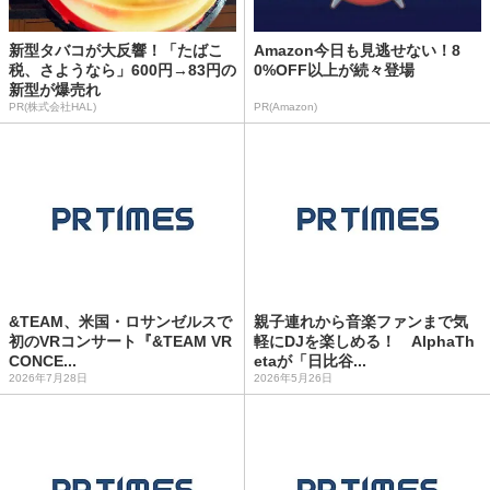
新型タバコが大反響！「たばこ
Amazon今日も見逃せない！8
税、さようなら」600円→83円の
0%OFF以上が続々登場
新型が爆売れ
PR(株式会社HAL)
PR(Amazon)
&TEAM、米国・ロサンゼルスで
親子連れから音楽ファンまで気
初のVRコンサート『&TEAM VR
軽にDJを楽しめる！ AlphaTh
CONCE...
etaが「日比谷...
2026年7月28日
2026年5月26日