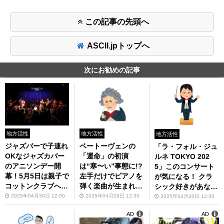
この記事の先頭へ
ASCII.jpトップへ
次にお勧めの記事
地方活性
地方活性
地方活性
ジャズバーで子連れ
ベートーヴェンの
「ラ・フォル・ジュ
OKなジャズカバー
「運命」の初演
ルネ TOKYO 202
のアニソンデー開
は“寒〜い”事態に!?
5」このコンサート
幕！5月5日は親子で
左手だけでピアノを
が気になる！ クラ
コットンクラブへG
弾く楽曲が生まれた
シック好きがあなた
O！
理由とは？ クラシ
に教えるおすすめ演
2025年04月30日 12:00
2025年04月29日 12:30
2025年04月30日 12:00
ックのちょっとした
目とトリビア
AD
AD
エピソードを知ると