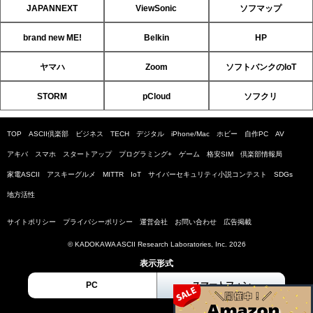
JAPANNEXT
ViewSonic
ソフマップ
brand new ME!
Belkin
HP
ヤマハ
Zoom
ソフトバンクのIoT
STORM
pCloud
ソフクリ
TOP
ASCII倶楽部
ビジネス
TECH
デジタル
iPhone/Mac
ホビー
自作PC
AV
アキバ
スマホ
スタートアップ
プログラミング+
ゲーム
格安SIM
倶楽部情報局
家電ASCII
アスキーグルメ
MITTR
IoT
サイバーセキュリティ小説コンテスト
SDGs
地方活性
サイトポリシー
プライバシーポリシー
運営会社
お問い合わせ
広告掲載
© KADOKAWA ASCII Research Laboratories, Inc. 2026
表示形式
PC
スマートフォン