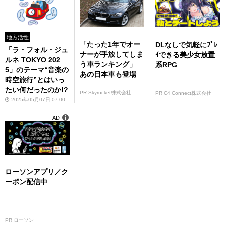
楽しいぞ
地方活性
「たった1年でオー
DLなしで気軽にﾌﾟﾚ
「ラ・フォル・ジュ
ナーが手放してしま
ｲできる美少女放置
ルネ TOKYO 202
う車ランキング」
系RPG
5」のテーマ“音楽の
あの日本車も登場
時空旅行”とはいっ
たい何だったのか!?
PR Skyrocket株式会社
PR C4 Connect株式会社
2025年05月07日 07:00
AD
ローソンアプリ／ク
ーポン配信中
PR ローソン