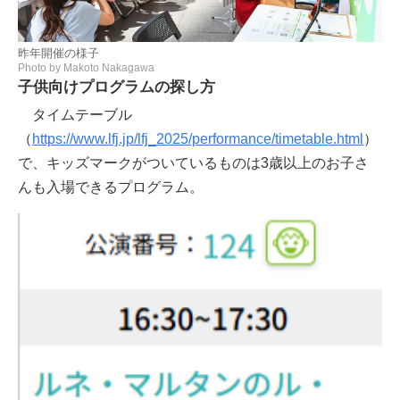
昨年開催の様子
Photo by Makoto Nakagawa
子供向けプログラムの探し方
タイムテーブル
（
https://www.lfj.jp/lfj_2025/performance/timetable.html
）
で、キッズマークがついているものは3歳以上のお子さ
んも入場できるプログラム。