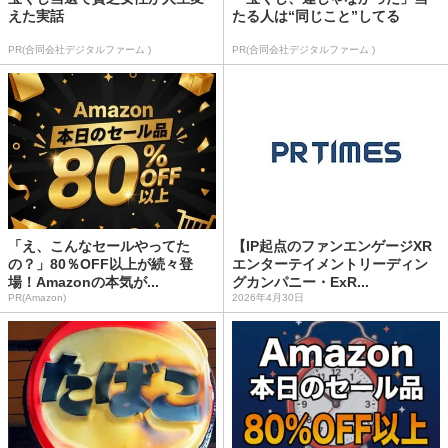
えた実話
たる人は“同じこと”してる
PR(合同会社デジタルファーム )
PR(合同会社デジタルファーム )
「え、こんなセールやってた
【IP起点のファンエンゲージXR
の？」80％OFF以上が続々登
エンターテイメントリーディン
場！Amazonの本気が...
グカンパニー・ExR...
PR(Amazon)
2026年4月30日