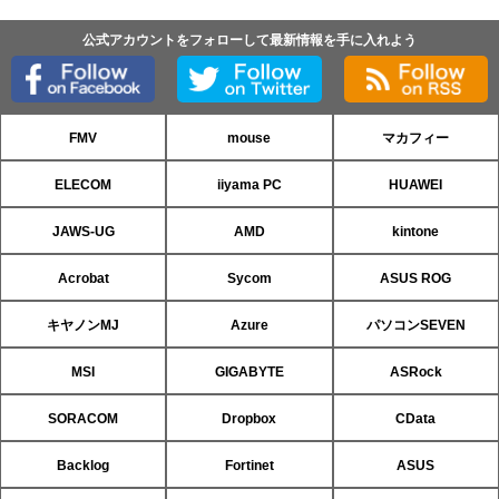
公式アカウントをフォローして最新情報を手に入れよう
FMV
mouse
マカフィー
ELECOM
iiyama PC
HUAWEI
JAWS-UG
AMD
kintone
Acrobat
Sycom
ASUS ROG
キヤノンMJ
Azure
パソコンSEVEN
MSI
GIGABYTE
ASRock
SORACOM
Dropbox
CData
Backlog
Fortinet
ASUS