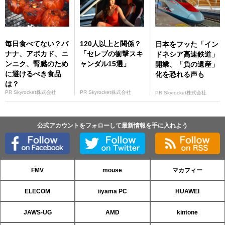
毎日食べてない？バ
120人以上と関係？
日本をフッた「イン
ナナ、アボカド、ニ
「セレブの衝撃スキ
ドネシア高速鉄道」
ンニク、腎臓のため
ャンダル15選」
開業、「負の遺産」
に避けるべき食品
化を恐れる声も
は？
PR Skyrocket株式会社
PR Skyrocket株式会社
PR Skyrocket株式会社
公式アカウントをフォローして最新情報を手に入れよう
FMV
mouse
マカフィー
ELECOM
iiyama PC
HUAWEI
JAWS-UG
AMD
kintone