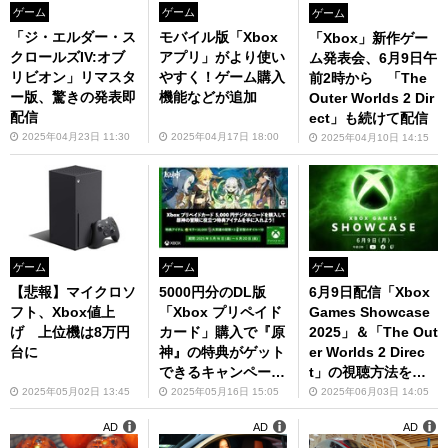
ゲーム
ゲーム
ゲーム
「ジ・エルダー・ス
モバイル版「Xbox
「Xbox」新作ゲー
クロールズIV:オブ
アプリ」がより使い
ム発表会、6月9日午
リビオン」リマスタ
やすく！ゲーム購入
前2時から 「The
ー版、驚きの発表即
機能などが追加
Outer Worlds 2 Dir
配信
ect」も続けて配信
2025年04月23日 11:30
2025年04月17日 18:00
2025年04月10日 14:15
ゲーム
ゲーム
ゲーム
【悲報】マイクロソ
5000円分のDL版
6月9日配信「Xbox
フト、Xbox値上
「Xbox プリペイド
Games Showcase
げ 上位機は8万円
カード」購入で『原
2025」＆「The Out
台に
神』の特典がゲット
er Worlds 2 Direc
できるキャンペーン
t」の視聴方法をチ
を開催！
ェック！
2025年05月02日 13:45
2025年05月16日 15:05
2025年06月03日 14:05
AD
AD
AD