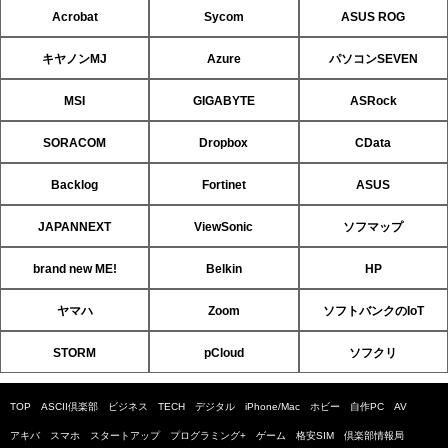
Acrobat
Sycom
ASUS ROG
キヤノンMJ
Azure
パソコンSEVEN
MSI
GIGABYTE
ASRock
SORACOM
Dropbox
CData
Backlog
Fortinet
ASUS
JAPANNEXT
ViewSonic
ソフマップ
brand new ME!
Belkin
HP
ヤマハ
Zoom
ソフトバンクのIoT
STORM
pCloud
ソフクリ
TOP
ASCII倶楽部
ビジネス
TECH
デジタル
iPhone/Mac
ホビー
自作PC
AV
アキバ
スマホ
スタートアップ
プログラミング+
ゲーム
格安SIM
倶楽部情報局