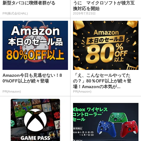
新型タバコに喫煙者群がる
うに マイクロソフトが後方互
換対応を開始
PR(株式会社HAL)
2026年7月23日
Amazon今日も見逃せない！8
「え、こんなセールやってた
0%OFF以上が続々登場
の？」80％OFF以上が続々登
場！Amazonの本気が...
PR(Amazon)
PR(Amazon)