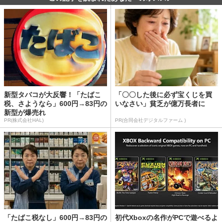
新型タバコが大反響！「たばこ
「〇〇した後に必ず宝くじを買
税、さようなら」600円→83円の
いなさい」貧乏が億万長者に
新型が爆売れ
PR(株式会社HAL)
PR(合同会社デジタルファーム )
「たばこ税なし」600円→83円の
初代Xboxの名作がPCで遊べるよ