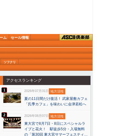
ーム
セール情報
ソフクリ
アクセスランキング
1
2026年07月31日
地方活性
夏の11日間だけ復活！ 武家屋敷カフェ
「氏季カフェ」を味わいに会津若松へ
2
2026年08月07日
地方活性
東大宮で8月7日・8日にスペシャルラ
イブと花火！ 駅徒歩5分・入場無料
の「第30回 東大宮サマーフェスティ…