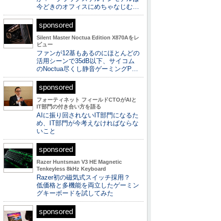
今どきのオフィスにめちゃなじむ…
sponsored
Silent Master Noctua Edition X870Aをレ
ビュー
ファンが12基もあるのにほとんどの
活用シーンで35dB以下、サイコム
のNoctua尽くし静音ゲーミングP…
sponsored
フォーティネット フィールドCTOがAIと
IT部門の付き合い方を語る
AIに振り回されないIT部門になるた
め、IT部門が今考えなければならな
いこと
sponsored
Razer Huntsman V3 HE Magnetic
Tenkeyless 8kHz Keyboard
Razer初の磁気式スイッチ採用？
低価格と多機能を両立したゲーミン
グキーボードを試してみた
sponsored