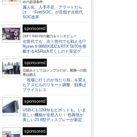
めの必須条件
属人化、人手不足、アラートだら
け 「FortiSOC」が目指す次世代
SOC改革
sponsored
ZEFT R65YBの魅力をインタビュー
次世代でも、次々世代でも戦える!?
Ryzen 9 9950X3D2＆RTX 5070を搭
載するASRock尽くしのド安定ゲ…
sponsored
仕組みとしてはシンプルだが、業務への効
果は絶大
「現場に行くのが当たり前」を変え
たアズビルのリモート調整 効果は
プライスレス
sponsored
USB-Cも120Hzもピボットも。いま
欲しい機能が全部入り！ 色再現が
美しい23.8型ディスプレーが新定…
sponsored