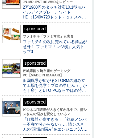
JN-MD-IPST101WHDをレビュー
2万1980円のタッチ対応10.1型モバ
イルディスプレー、ワイド
HD（1540×720ドット）＆アスペ…
sponsored
ファミチキ「ファミマ味」も実食
ファミチキの次に売れている商品が
意外！ ファミマ「レジ横」人気ト
ップ3
sponsored
茨城県龍ヶ崎市産のゲーミング
PC【MADE IN IBARAKI】
田園風景が広がるSTORMの組み立
て工場を見学！プロの早組み（しか
も丁寧）とBTO PCならではの特…
sponsored
ビジネスIT環境が大きく変わる中で、情シ
スさんの悩みも変化している？
「IT機器が高すぎる」「熟練メンバ
ー不在で分からない」… 情シスさ
んの“現場の悩み”をエンジニア3人…