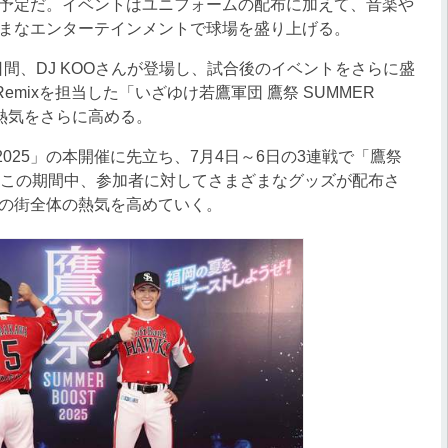
予定だ。イベントはユニフォームの配布に加えて、音楽や
まなエンターテインメントで球場を盛り上げる。
日間、DJ KOOさんが登場し、試合後のイベントをさらに盛
emixを担当した「いざゆけ若鷹軍団 鷹祭 SUMMER
内の熱気をさらに高める。
 2025」の本開催に先立ち、7月4日～6日の3連戦で「鷹祭
れる。この期間中、参加者に対してさまざまなグッズが配布さ
の街全体の熱気を高めていく。