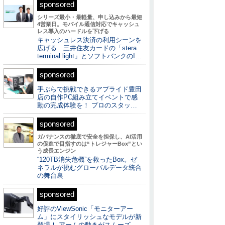
sponsored
シリーズ最小・最軽量、申し込みから最短
4営業日。モバイル通信対応でキャッシュ
レス導入のハードルを下げる
キャッシュレス決済の利用シーンを
広げる 三井住友カードの「stera
terminal light」とソフトバンクのI…
sponsored
手ぶらで挑戦できるアプライド豊田
店の自作PC組み立てイベントで感
動の完成体験を！ プロのスタッ…
sponsored
ガバナンスの徹底で安全を担保し、AI活用
の促進で目指すのは“トレジャーBox”とい
う成長エンジン
“120TB消失危機”を救ったBox。ゼ
ネラルが挑むグローバルデータ統合
の舞台裏
sponsored
好評のViewSonic「モニターアー
ム」にスタイリッシュなモデルが新
登場！ アームの動きがスムーズ…