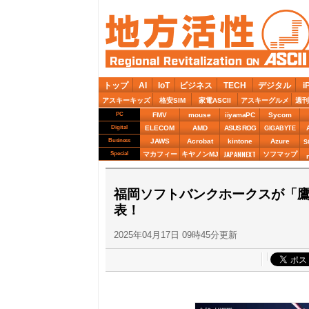
トップ
AI
IoT
ビジネス
TECH
デジタル
i
アスキーキッズ
格安SIM
家電ASCII
アスキーグルメ
週刊
PC
FMV
mouse
iiyamaPC
Sycom
Digital
ELECOM
AMD
ASUS ROG
GIGABYTE
Business
JAWS
Acrobat
kintone
Azure
S
JAPANNEXT
Special
マカフィー
キヤノンMJ
ソフマップ
福岡ソフトバンクホークスが「鷹祭 
表！
2025年04月17日 09時45分更新