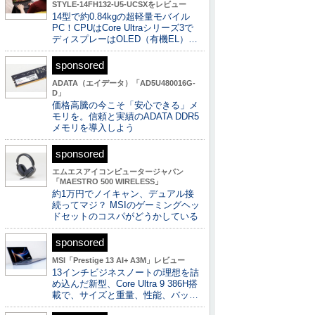
STYLE-14FH132-U5-UCSXをレビュー
14型で約0.84kgの超軽量モバイル
PC！CPUはCore Ultraシリーズ3で
ディスプレーはOLED（有機EL）…
sponsored
ADATA（エイデータ）「AD5U480016G-
D」
価格高騰の今こそ「安心できる」メ
モリを。信頼と実績のADATA DDR5
メモリを導入しよう
sponsored
エムエスアイコンピュータージャパン
「MAESTRO 500 WIRELESS」
約1万円でノイキャン、デュアル接
続ってマジ？ MSIのゲーミングヘッ
ドセットのコスパがどうかしている
sponsored
MSI「Prestige 13 AI+ A3M」レビュー
13インチビジネスノートの理想を詰
め込んだ新型、Core Ultra 9 386H搭
載で、サイズと重量、性能、バッ…