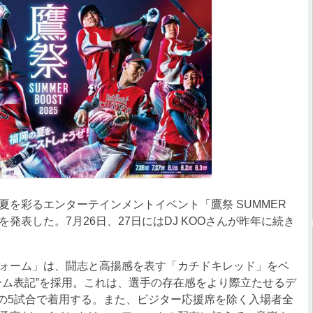
を彩るエンターテインメントイベント「鷹祭 SUMMER
ンを発表した。7月26日、27日にはDJ KOOさんが昨年に続き
5ユニフォーム」は、闘志と高揚感を表す「カチドキレッド」をベ
ーム表記”を採用。これは、選手の存在感をより際立たせるデ
日の5試合で着用する。また、ビジター応援席を除く入場者全