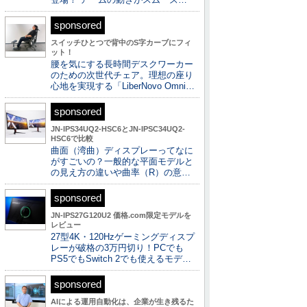
sponsored
スイッチひとつで背中のS字カーブにフィ
ット！
腰を気にする長時間デスクワーカー
のための次世代チェア。理想の座り
心地を実現する「LiberNovo Omni…
sponsored
JN-IPS34UQ2-HSC6とJN-IPSC34UQ2-
HSC6で比較
曲面（湾曲）ディスプレーってなに
がすごいの？一般的な平面モデルと
の見え方の違いや曲率（R）の意…
sponsored
JN-IPS27G120U2 価格.com限定モデルを
レビュー
27型4K・120Hzゲーミングディスプ
レーが破格の3万円切り！PCでも
PS5でもSwitch 2でも使えるモデ…
sponsored
AIによる運用自動化は、企業が生き残るた