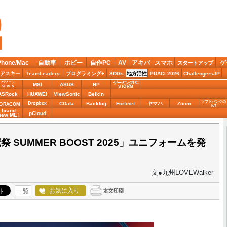
Phone/Mac
自動車
ホビー
自作PC
AV
アキバ
スマホ
ゲ
スタートアップ
アスキー
TeamLeaders
プログラミング+
SDGs
地方活性
PUACL2026
ChallengersJP
パソコン
ゲーミングPC
MSI
ASUS
HP
STORM
SEVEN
ASRock
HUAWEI
ViewSonic
Belkin
ソフトバンクの
Dropbox
CData
Backlog
Fortinet
ヤマハ
Zoom
ORACOM
IoT
brand
pCloud
new ME!
SUMMER BOOST 2025」ユニフォームを発
文●九州LOVEWalker
お気に入り
一覧