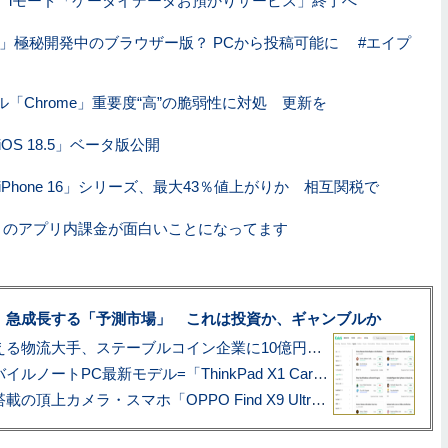
、iモード「ケータイデータお預かりサービス」終了へ
xi2」極秘開発中のブラウザー版？ PCから投稿可能に #エイプ
ル「Chrome」重要度“高”の脆弱性に対処 更新を
OS 18.5」ベータ版公開
Phone 16」シリーズ、最大43％値上がりか 相互関税で
X」のアプリ内課金が面白いことになってます
、急成長する「予測市場」 これは投資か、ギャンブルか
アマゾン配送を支える物流大手、ステーブルコイン企業に10億円投資のワケ
あこがれの旗艦モバイルノートPC最新モデル=「ThinkPad X1 Carbon Gen 14 Aura Edition」実機レビュー
ハッセルブラッド搭載の頂上カメラ・スマホ「OPPO Find X9 Ultra」実写レビュー=プロが本気で徹底撮影しました!!