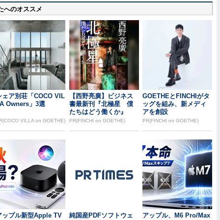
たへのオススメ
シェア別荘「COCO VIL
【西野亮廣】ビジネス
GOETHEとFINCHIがタ
A Owners」3選
書最新刊『北極星 僕
ッグを組み、新メディ
たちはどう働くか』
アを創設
R(COCO VILLA on GOETHE)
PR(FINCHI on GOETHE)
PR(FINCHI on GOETHE)
アップル新型Apple TV
純国産PDFソフトウェ
アップル、M6 Pro/Max