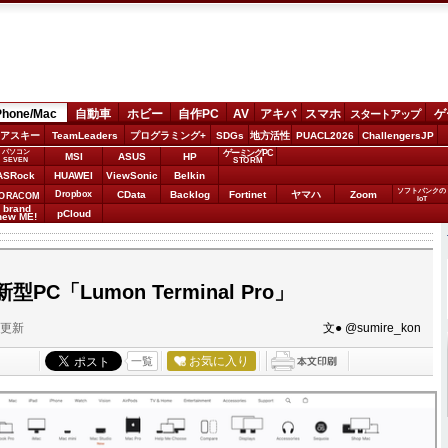
Phone/Mac
自動車
ホビー
自作PC
AV
アキバ
スマホ
ゲ
スタートアップ
アスキー
TeamLeaders
プログラミング+
SDGs
地方活性
PUACL2026
ChallengersJP
パソコン
ゲーミングPC
MSI
ASUS
HP
STORM
SEVEN
ASRock
HUAWEI
ViewSonic
Belkin
ソフトバンクの
Dropbox
CData
Backlog
Fortinet
ヤマハ
Zoom
ORACOM
IoT
brand
pCloud
new ME!
C「Lumon Terminal Pro」
分更新
文● @sumire_kon
お気に入り
一覧