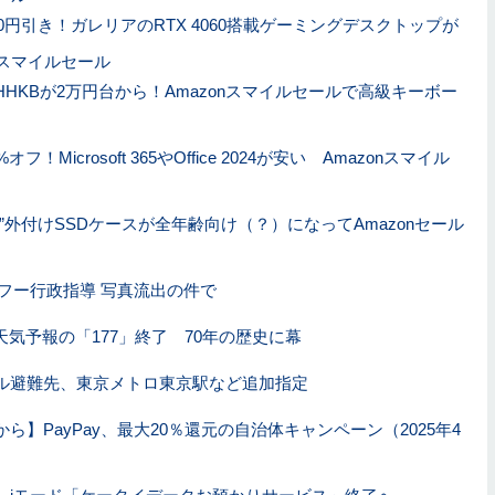
00円引き！ガレリアのRTX 4060搭載ゲーミングデスクトップが
nスマイルセール
HHKBが2万円台から！Amazonスマイルセールで高級キーボー
オフ！Microsoft 365やOffice 2024が安い Amazonスマイル
い”外付けSSDケースが全年齢向け（？）になってAmazonセール
Eヤフー行政指導 写真流出の件で
、天気予報の「177」終了 70年の歴史に幕
ル避難先、東京メトロ東京駅など追加指定
ら】PayPay、最大20％還元の自治体キャンペーン（2025年4