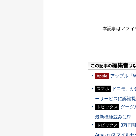
本記事はアフィ
アップル「W
Apple
ドコモ、か
スマホ
ーサービスに訴訟提
グーグ
トピックス
最新機種並みに!?
3万円
トピックス
Amazonスマイル