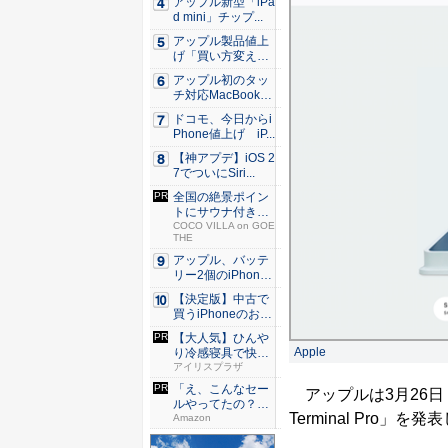
アップル新型「iPa
d mini」チップ...
アップル製品値上
げ「買い方変え
る」9割超...
アップル初のタッ
チ対応MacBook、
早...
ドコモ、今日からi
Phone値上げ iP...
【神アプデ】iOS 2
7でついにSiri...
全国の絶景ポイン
トにサウナ付きの
シェア別...
COCO VILLA on GOE
THE
アップル、バッテ
リー2個のiPhone
準...
【決定版】中古で
買うiPhoneのおす
す...
【大人気】ひんや
Apple
り冷感寝具で快適
な睡眠を...
アイリスプラザ
「え、こんなセー
アップルは3月26日
ルやってたの？」
Terminal Pr
80％O...
Amazon