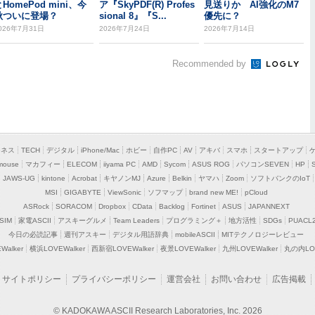
HomePod mini、今
ア『SkyPDF(R) Profes
見送りか AI強化のM7
秋ついに登場？
sional 8』『S...
優先に？
026年7月31日
2026年7月24日
2026年7月14日
Recommended by
ジネス
TECH
デジタル
iPhone/Mac
ホビー
自作PC
AV
アキバ
スマホ
スタートアップ
mouse
マカフィー
ELECOM
iiyama PC
AMD
Sycom
ASUS ROG
パソコンSEVEN
HP
JAWS-UG
kintone
Acrobat
キヤノンMJ
Azure
Belkin
ヤマハ
Zoom
ソフトバンクのIoT
MSI
GIGABYTE
ViewSonic
ソフマップ
brand new ME!
pCloud
ASRock
SORACOM
Dropbox
CData
Backlog
Fortinet
ASUS
JAPANNEXT
SIM
家電ASCII
アスキーグルメ
Team Leaders
プログラミング＋
地方活性
SDGs
PUACL
今日の必読記事
週刊アスキー
デジタル用語辞典
mobileASCII
MITテクノロジーレビュー
alker
横浜LOVEWalker
西新宿LOVEWalker
夜景LOVEWalker
九州LOVEWalker
丸の内LOV
サイトポリシー
プライバシーポリシー
運営会社
お問い合わせ
広告掲載
© KADOKAWA ASCII Research Laboratories, Inc. 2026