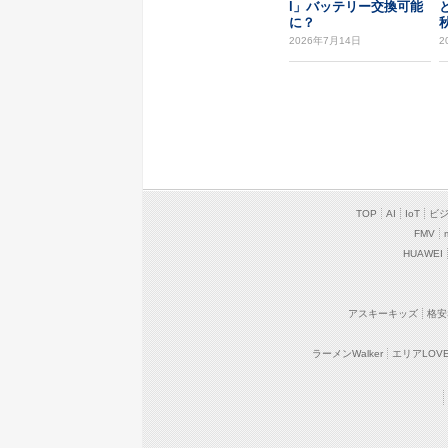
l」バッテリー交換可能
と
に？
2026年7月14日
2
TOP
AI
IoT
ビ
FMV
HUAWEI
アスキーキッズ
格安
ラーメンWalker
エリアLOVEW