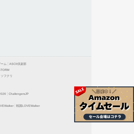
ゲーム
ASCII倶楽部
STORM
ソフクリ
2026
ChallengersJP
EWalker
戦国LOVEWalker