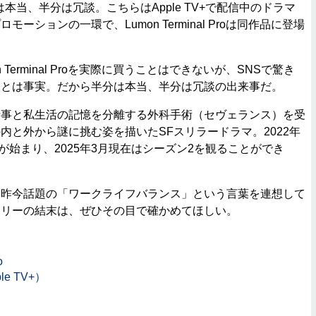
当、半分は冗談。こちらはApple TV+で配信中のドラマ
ーションの一環で、Lumon Terminal Proは同作品に登場
Terminal Proを実際に買うことはできないが、SNSで驚き
ことは事実。だから半分は本当、半分は冗談の出来事だ。
事と私生活の記憶を分離する外科手術（セヴェランス）を受
内と外から謎に挑む姿を描いたSFスリラードラマ。2022年
で配信が始まり、2025年3月現在はシーズン2を観ることができ
昨今話題の「ワークライフバランス」という言葉を連想して
ーリーの結末は、ぜひその目で確かめてほしい。
o
e TV+）