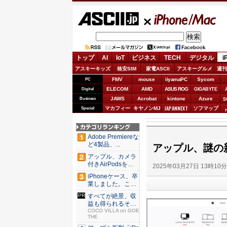
ASCII.jp
iPhone/Mac
トップ
AI
IoT
ビジネス
TECH
デジタル
i
アスキーキッズ
格安SIM
家電ASCII
アスキーグルメ
週刊
FMV
mouse
iiyamaPC
Sycom
PC
ELECOM
AMD
ASUS ROG
Digital
GIGABYTE
JAWS
Acrobat
kintone
Azure
Business
S
JAPANNEXT
マカフィー
キヤノンMJ
ソフマップ
Special
Adobe Premiereな
ど4製品、...
アップル、謎の新型P
アップル、カメラ
付きAirPodsを年
2025年03月27日 13時10
内...
iPhoneケース、卒
業しました。これ
か...
すべてが絶景、収
益も得られるその
仕組みと...
COCO VILLA on GOE
THE