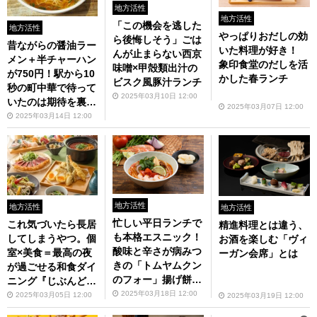
地方活性
地方活性
「この機会を逃した
地方活性
やっぱりおだしの効
ら後悔しそう」ごは
昔ながらの醤油ラー
いた料理が好き！
んが止まらない西京
メン＋半チャーハン
象印食堂のだしを活
味噌×甲殻類出汁の
が750円！駅から10
かした春ランチ
ビスク風豚汁ランチ
秒の町中華で待って
2025年03月10日 12:00
いたのは期待を裏切
2025年03月07日 12:00
らない値段、味、サ
2025年03月14日 12:00
ービスだった！！
地方活性
地方活性
地方活性
忙しい平日ランチで
これ気づいたら長居
精進料理とは違う、
も本格エスニック！
してしまうやつ。個
お酒を楽しむ「ヴィ
酸味と辛さが病みつ
室×美食＝最高の夜
ーガン会席」とは
きの「トムヤムクン
が過ごせる和食ダイ
のフォー」揚げ餅入
ニング『じぶんど
りで食べ応えも満
き』
2025年03月18日 12:00
2025年03月05日 12:00
2025年03月19日 12:00
点！