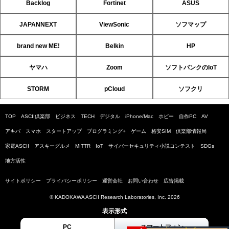
Backlog
Fortinet
ASUS
JAPANNEXT
ViewSonic
ソフマップ
brand new ME!
Belkin
HP
ヤマハ
Zoom
ソフトバンクのIoT
STORM
pCloud
ソフクリ
TOP
ASCII倶楽部
ビジネス
TECH
デジタル
iPhone/Mac
ホビー
自作PC
AV
アキバ
スマホ
スタートアップ
プログラミング+
ゲーム
格安SIM
倶楽部情報局
家電ASCII
アスキーグルメ
MITTR
IoT
サイバーセキュリティ小説コンテスト
SDGs
地方活性
サイトポリシー
プライバシーポリシー
運営会社
お問い合わせ
広告掲載
© KADOKAWA ASCII Research Laboratories, Inc. 2026
表示形式
PC
スマートフォン