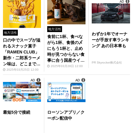
AD
地方活性
地方活性
わずか1年でオーナ
食前に1杯、食べな
ーが手放す車ランキ
口の中でスープが溢
がら1杯、食後の〆
ング あの日本車も
れるスナック菓子
にもう1杯と、止め
「RAMEN CLUB」
時が見つからない食
新作・二郎系ラーメ
事に合う国産ウイス
PR Skyrocket株式会社
ン味は、どこまで本
キー、丸の内マルシ
2025年03月28日 12:00
物を再現している
2025年03月25日 12:00
ェで買えます。
か？
AD
AD
最短5分で接続
ローソンアプリ／ク
ーポン配信中