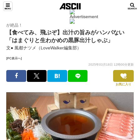
が絶品！
【食べてみ、飛ぶぞ】出汁の旨みがハンパない
「はまぐりと生わかめの黒豚出汁しゃぶ」
文● 風都ナツメ（LoveWalker編集部）
[PC表示へ]
2025年03月18日 12時00分更新
お気に入り