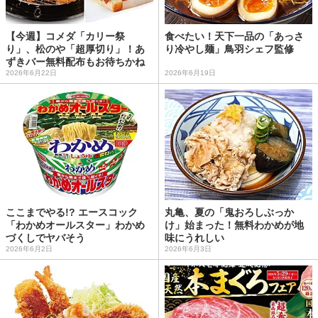
【今週】コメダ「カリー祭
食べたい！天下一品の「あっさ
り」、松のや「超厚切り」！あ
り冷やし麺」鳥羽シェフ監修
ずきバー無料配布もお待ちかね
2026年6月22日
2026年6月19日
ここまでやる!? エースコック
丸亀、夏の「鬼おろしぶっか
「わかめオールスター」わかめ
け」始まった！無料わかめが地
づくしでヤバそう
味にうれしい
2026年6月2日
2026年6月3日