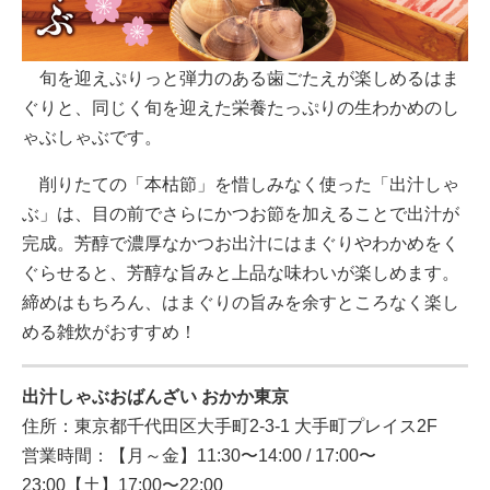
旬を迎えぷりっと弾⼒のある⻭ごたえが楽しめるはま
ぐりと、同じく旬を迎えた栄養たっぷりの生わかめのし
ゃぶしゃぶです。
削りたての「本枯節」を惜しみなく使った「出汁しゃ
ぶ」は、⽬の前でさらにかつお節を加えることで出汁が
完成。芳醇で濃厚なかつお出汁にはまぐりやわかめをく
ぐらせると、芳醇な旨みと上品な味わいが楽しめます。
締めはもちろん、はまぐりの旨みを余すところなく楽し
める雑炊がおすすめ！
出汁しゃぶおばんざい おかか東京
住所：東京都千代田区大手町2-3-1 大手町プレイス2F
営業時間：【月～金】11:30〜14:00 / 17:00〜
23:00【土】17:00〜22:00