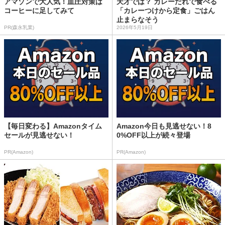
アマゾンで大人気！血圧対策は
天才では？ カレーだれで食べる
コーヒーに足してみて
「カレーつけから定食」ごはん
止まらなそう
PR(森永乳業)
2026年5月19日
【毎日変わる】Amazonタイム
Amazon今日も見逃せない！8
セールが見逃せない！
0%OFF以上が続々登場
PR(Amazon)
PR(Amazon)