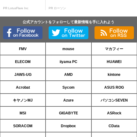
PR LotusFlare Inc
PR ローソン
公式アカウントをフォローして最新情報を手に入れよう
FMV
mouse
マカフィー
ELECOM
iiyama PC
HUAWEI
JAWS-UG
AMD
kintone
Acrobat
Sycom
ASUS ROG
キヤノンMJ
Azure
パソコンSEVEN
MSI
GIGABYTE
ASRock
SORACOM
Dropbox
CData