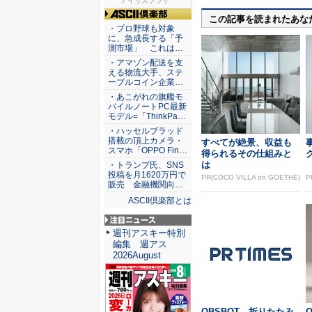
な睡眠を...
アイリスプラザ
この記事を読まれたあな
ASCII倶楽部
・プロ野球も対象
に、急成長する「予
測市場」 これは…
・アマゾン配送を支
える物流大手、ステ
ーブルコイン企業…
・あこがれの旗艦モ
バイルノートPC最新
モデル=「ThinkPa…
・ハッセルブラッド
搭載の頂上カメラ・
すべてが絶景、収益も
スマホ「OPPO Fin…
得られるその仕組みと
は
・トランプ氏、SNS
投稿を月1620万円で
PR(COCO VILLA on GOETHE)
P
販売 金融機関向…
ASCII倶楽部とは
注目ニュース
週刊アスキー特別
編集 週アス
2026August
OBSBOT、折りたたみ