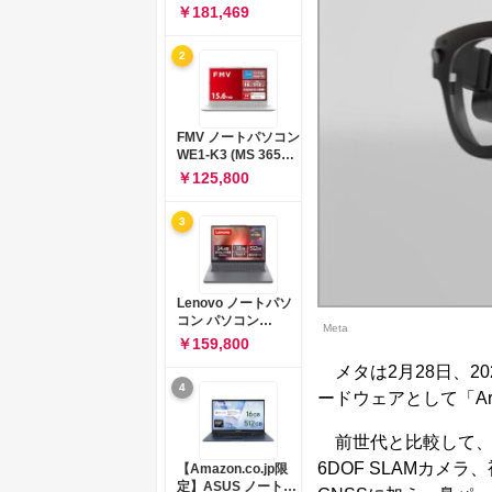
コン 15-fd 15.6イン
￥181,469
チ インテル Core 5
120U メモリ16GB
2
SSD512GB
Windows 11
Microsoft Office
2024搭載 WPS
Office搭載 カメラシ
FMV ノートパソコン
ャッター 指紋認証 薄
WE1-K3 (MS 365
型 Copilotキー搭載
Personal/Copilotキ
￥125,800
ナチュラルシルバー
ー搭載/Win 11/15.6
(BJ0M5PA-AAAI)
型/Core
3
i5/16GB/SSD
512GB/ホワイト)
FMVWK3E15W_AZ
Lenovo ノートパソ
コン パソコン
Meta
IdeaPad Slim 3 14.0
￥159,800
インチ AMD
メタは2月28日、202
Ryzen™ 5 8640HS
4
メモリ16GB
ードウェアとして「Ari
SSD512GB
Microsoft 365 試用
前世代と比較して、
版 Windows11 バッ
テリー駆動12.6時間
6DOF SLAMカメ
【Amazon.co.jp限
重量1.39kg ルナグレ
定】ASUS ノートパ