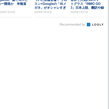
カー開発か 米報道
スン×Googleの「AIメ
トグラス「INMO GO
ガネ」がオシャレすぎ
3」日本上陸、翻訳や録
てヤバい ...
音・議事録、...
026年7月16日
2026年7月23日
2026年7月17日
Recommended by