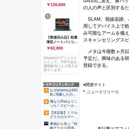
GNSSに加え、鼻パ
ー 83K9003JJP ノー
ソコン Vivobook 15
￥139,800
トPC
の人の声と区別する
M1502NAQ 15.6イ
ンチ AMD Ryzen 7
5
170 メモリ16GB
SLAM、視線追跡、
SSD 512GB
用してデバイス上で処
Microsoft 365
Personal (24か月版)
み可能なアームを備え
搭載 Windows 11 重
【整備済み品】軽量
スキャンセリングス
量1.7kg Wi-Fi 6E ク
薄型ノートパソコン
ワイエットブルー
dynabook G83 ■
￥62,800
M1502NAQ-
メタは今後数ヵ月以
13.3型
R7165BUWS
FHD(1920x1080) -
予定だ。興味のある
Amazonのアソシエイ
高性能第11世代Core
トとして、ASCII.jpは
登録できる。
i5-1135G7 - メモリ
適格販売により収入を
16GB - SSD 256GB
得ています。
- Webカメラ -
WiFi&Bluetooth -
USB Type-C - MS
■関連サイト
Office 2021 - Win11
なぜahamoは40G
ニュースリリース
搭載
Bに増量したの
か ...
俺ならiPadよりこ
っち！スピーカー
9個...
【決定版】ミドル
クラスのスマート
フォンの...
事例から学ぶ『特
権アクセス管理』
本記事はアフィ