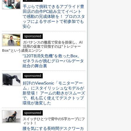
手ぶらで挑戦できるアプライド豊
田店の自作PC組み立てイベント
で感動の完成体験を！ プロのスタ
ッフによるサポートで初参加でも
安心
sponsored
ガバナンスの徹底で安全を担保し、AI
活用の促進で目指すのは“トレジャー
Box”という成長エンジン
“120TB消失危機”を救ったBox。
ゼネラルが挑むグローバルデータ
統合の舞台裏
sponsored
好評のViewSonic「モニターアー
ム」にスタイリッシュなモデルが
新登場！ アームの動きがスムーズ
で、机も広く使えてデスクトップ
環境が激変した
sponsored
スイッチひとつで背中のS字カーブにフ
ィット！
腰を気にする長時間デスクワーカ