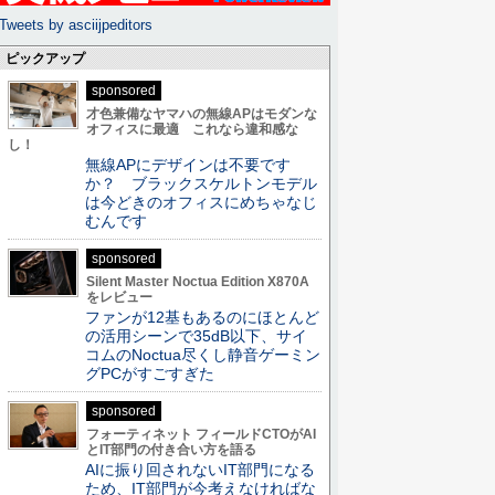
Tweets by asciijpeditors
ピックアップ
sponsored
才色兼備なヤマハの無線APはモダンな
オフィスに最適 これなら違和感な
し！
無線APにデザインは不要です
か？ ブラックスケルトンモデル
は今どきのオフィスにめちゃなじ
むんです
sponsored
Silent Master Noctua Edition X870A
をレビュー
ファンが12基もあるのにほとんど
の活用シーンで35dB以下、サイ
コムのNoctua尽くし静音ゲーミン
グPCがすごすぎた
sponsored
フォーティネット フィールドCTOがAI
とIT部門の付き合い方を語る
AIに振り回されないIT部門になる
ため、IT部門が今考えなければな