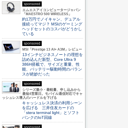
sponsored
エムエスアイコンピュータージャパン
「MAESTRO 500 WIRELESS」
約1万円でノイキャン、デュアル
接続ってマジ？ MSIのゲーミング
ヘッドセットのコスパがどうかし
ている
sponsored
MSI「Prestige 13 AI+ A3M」レビュー
13インチビジネスノートの理想を
詰め込んだ新型、Core Ultra 9
386H搭載で、サイズと重量、性
能、バッテリー駆動時間のバラン
スが絶妙だった
sponsored
シリーズ最小・最軽量、申し込みから
最短4営業日。モバイル通信対応でキャ
ッシュレス導入のハードルを下げる
キャッシュレス決済の利用シーン
を広げる 三井住友カードの
「stera terminal light」とソフト
バンクのIoT回線
sponsored