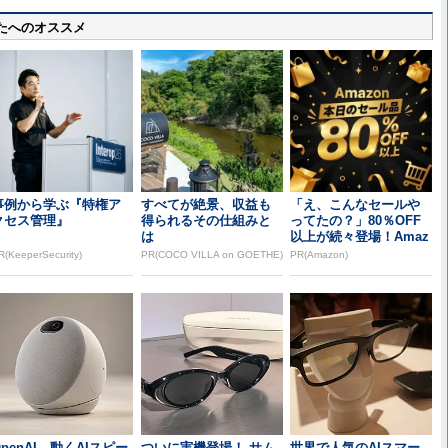
たへのオススメ
事例から学ぶ『特権ア
すべてが絶景、収益も
「え、こんなセールや
クセス管理』
得られるその仕組みと
ってたの？」80％OFF
は
以上が続々登場！Amaz
onの本気が...
R(KeeperSecurity)
PR(COCO VILLA on GOETHE)
PR(Amazon)
OpenAI、動くAIスピー
ついに実機登場！ サム
世界で人気のAIスマー