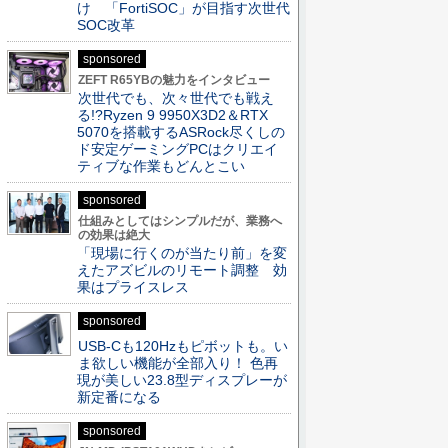
け 「FortiSOC」が目指す次世代
SOC改革
sponsored
ZEFT R65YBの魅力をインタビュー
次世代でも、次々世代でも戦え
る!?Ryzen 9 9950X3D2＆RTX
5070を搭載するASRock尽くしの
ド安定ゲーミングPCはクリエイ
ティブな作業もどんとこい
sponsored
仕組みとしてはシンプルだが、業務へ
の効果は絶大
「現場に行くのが当たり前」を変
えたアズビルのリモート調整 効
果はプライスレス
sponsored
USB-Cも120Hzもピボットも。い
ま欲しい機能が全部入り！ 色再
現が美しい23.8型ディスプレーが
新定番になる
sponsored