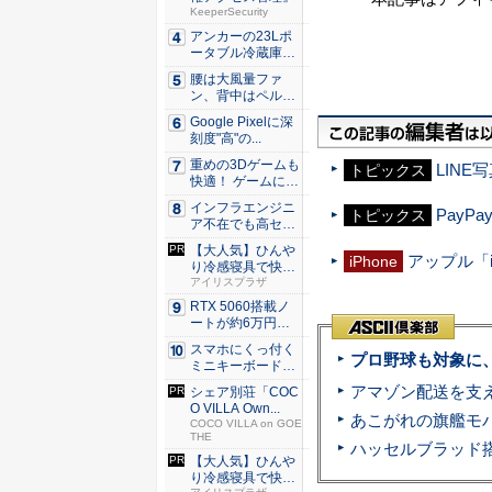
KeeperSecurity
アンカーの23Lポ
ータブル冷蔵庫が
Ama...
腰は大風量ファ
ン、背中はペルチ
ェ冷却。ダ...
Google Pixelに深
刻度"高"の...
重めの3Dゲームも
LINE
トピックス
快適！ ゲームに強
いH...
インフラエンジニ
PayP
トピックス
ア不在でも高セキ
ュリティ...
【大人気】ひんや
アップル「i
iPhone
り冷感寝具で快適
な睡眠を...
アイリスプラザ
RTX 5060搭載ノ
ートが約6万円引
き...
スマホにくっ付く
プロ野球も対象に
ミニキーボード！
触ってわ...
シェア別荘「COC
O VILLA Own...
COCO VILLA on GOE
THE
【大人気】ひんや
り冷感寝具で快適