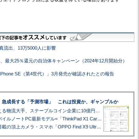
写真流出、13万5000人に影響
ay、最大25％還元の自治体キャンペーン（2024年12月開始分）
Phone SE（第4世代）」3月発売が確認されたとの報告
、急成長する「予測市場」 これは投資か、ギャンブルか
アマゾン配送を支える物流大手、ステーブルコイン企業に10億円投資のワケ
あこがれの旗艦モバイルノートPC最新モデル=「ThinkPad X1 Carbon Gen 14 Aura Edition」実機レビュー
ハッセルブラッド搭載の頂上カメラ・スマホ「OPPO Find X9 Ultra」実写レビュー=プロが本気で徹底撮影しました!!