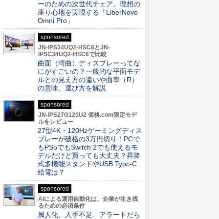
ーのための次世代チェア。理想の
座り心地を実現する「LiberNovo
Omni Pro」
sponsored
JN-IPS34UQ2-HSC6とJN-
IPSC34UQ2-HSC6で比較
曲面（湾曲）ディスプレーってな
にがすごいの？一般的な平面モデ
ルとの見え方の違いや曲率（R）
の意味、選び方を解説
sponsored
JN-IPS27G120U2 価格.com限定モデ
ルをレビュー
27型4K・120Hzゲーミングディス
プレーが破格の3万円切り！PCで
もPS5でもSwitch 2でも使えるモ
デルだけど買っても大丈夫？昇降
式多機能スタンドやUSB Typc-C
給電は？
sponsored
AIによる運用自動化は、企業が生き残
るための必須条件
属人化、人手不足、アラートだら