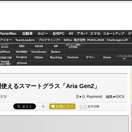
Phone/Mac
自動車
ホビー
自作PC
AV
アキバ
スマホ
ゲ
スタートアップ
アスキー
TeamLeaders
プログラミング+
SDGs
地方活性
PUACL2026
ChallengersJP
パソコン
ゲーミングPC
MSI
ASUS
HP
STORM
SEVEN
ASRock
HUAWEI
ViewSonic
Belkin
ソフトバンクの
Dropbox
CData
Backlog
Fortinet
ヤマハ
Zoom
ORACOM
IoT
brand
pCloud
new ME!
使えるスマートグラス「Aria Gen2」
分更新
文● G. Raymond 編集●ASCII
お気に入り
一覧