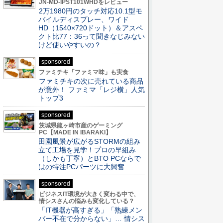
JN-MD-IPST101WHDをレビュー
2万1980円のタッチ対応10.1型モ
バイルディスプレー、ワイド
HD（1540×720ドット）＆アスペ
クト比77：36って聞きなじみない
けど使いやすいの？
sponsored
ファミチキ「ファミマ味」も実食
ファミチキの次に売れている商品
が意外！ ファミマ「レジ横」人気
トップ3
sponsored
茨城県龍ヶ崎市産のゲーミング
PC【MADE IN IBARAKI】
田園風景が広がるSTORMの組み
立て工場を見学！プロの早組み
（しかも丁寧）とBTO PCならで
はの特注PCパーツに大興奮
sponsored
ビジネスIT環境が大きく変わる中で、
情シスさんの悩みも変化している？
「IT機器が高すぎる」「熟練メン
バー不在で分からない」… 情シス