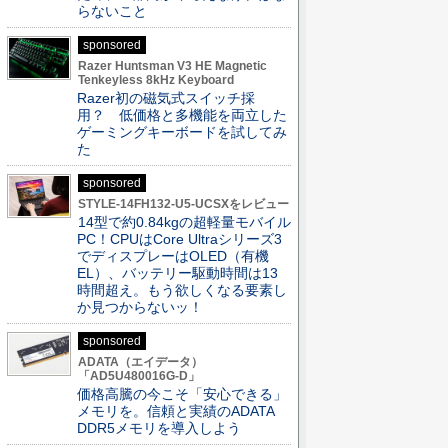
らないこと
sponsored
Razer Huntsman V3 HE Magnetic
Tenkeyless 8kHz Keyboard
Razer初の磁気式スイッチ採
用？ 低価格と多機能を両立した
ゲーミングキーボードを試してみ
た
sponsored
STYLE-14FH132-U5-UCSXをレビュー
14型で約0.84kgの超軽量モバイル
PC！CPUはCore Ultraシリーズ3
でディスプレーはOLED（有機
EL）、バッテリー駆動時間は13
時間超え。もう欲しくなる要素し
か見つからないッ！
sponsored
ADATA（エイデータ）
「AD5U480016G-D」
価格高騰の今こそ「安心できる」
メモリを。信頼と実績のADATA
DDR5メモリを導入しよう