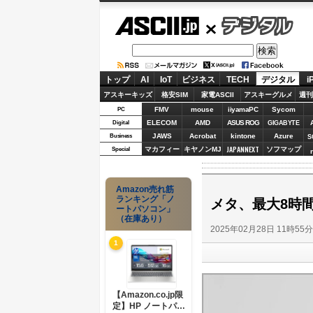
ASCII.jp
デジタル
トップ
AI
IoT
ビジネス
TECH
デジタル
i
アスキーキッズ
格安SIM
家電ASCII
アスキーグルメ
週刊
FMV
mouse
iiyamaPC
Sycom
PC
ELECOM
AMD
ASUS ROG
Digital
GIGABYTE
JAWS
Acrobat
kintone
Azure
Business
S
JAPANNEXT
マカフィー
キヤノンMJ
ソフマップ
Special
Amazon売れ筋
ランキング「ノ
メタ、最大8時間
ートパソコン」
（在庫あり）
2025年02月28日 11時55
1
【Amazon.co.jp限
定】HP ノートパソ