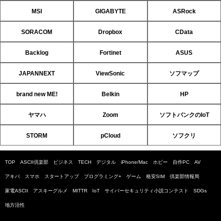
MSI
GIGABYTE
ASRock
SORACOM
Dropbox
CData
Backlog
Fortinet
ASUS
JAPANNEXT
ViewSonic
ソフマップ
brand new ME!
Belkin
HP
ヤマハ
Zoom
ソフトバンクのIoT
STORM
pCloud
ソフクリ
TOP
ASCII倶楽部
ビジネス
TECH
デジタル
iPhone/Mac
ホビー
自作PC
AV
アキバ
スマホ
スタートアップ
プログラミング+
ゲーム
格安SIM
倶楽部情報局
家電ASCII
アスキーグルメ
MITTR
IoT
サイバーセキュリティ小説コンテスト
SDGs
地方活性