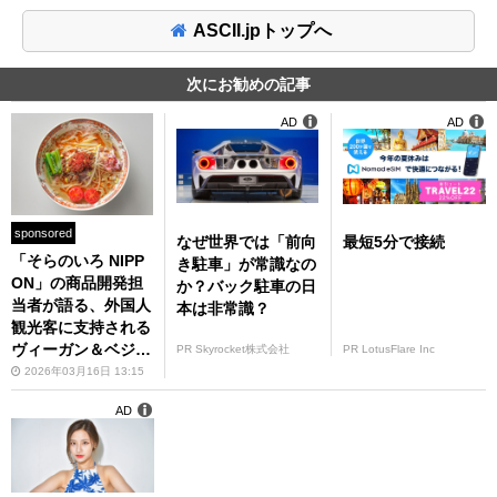
ASCII.jpトップへ
次にお勧めの記事
AD
AD
sponsored
なぜ世界では「前向
最短5分で接続
「そらのいろ NIPP
き駐車」が常識なの
ON」の商品開発担
か？バック駐車の日
当者が語る、外国人
本は非常識？
観光客に支持される
ヴィーガン＆ベジタ
PR Skyrocket株式会社
PR LotusFlare Inc
リアン向けメニュー
2026年03月16日 13:15
とは
AD