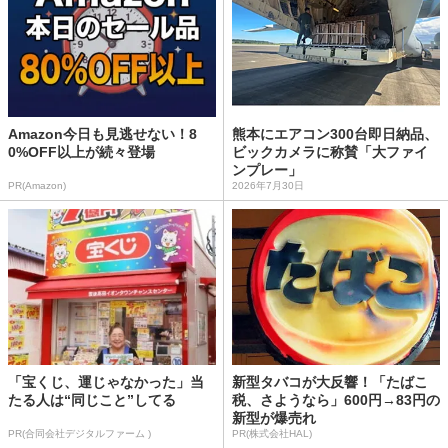
Amazon今日も見逃せない！8
熊本にエアコン300台即日納品、
0%OFF以上が続々登場
ビックカメラに称賛「大ファイ
ンプレー」
PR(Amazon)
2026年7月30日
「宝くじ、運じゃなかった」当
新型タバコが大反響！「たばこ
たる人は“同じこと”してる
税、さようなら」600円→83円の
新型が爆売れ
PR(合同会社デジタルファーム )
PR(株式会社HAL)