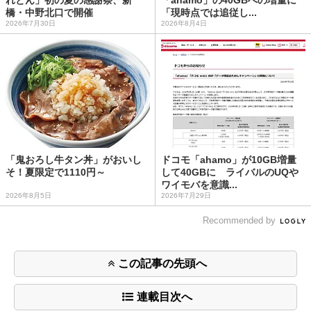
橋・中野北口で開催
「現時点では追従し...
2026年7月30日
2026年8月4日
「鬼おろし牛タン丼」がおいし
ドコモ「ahamo」が10GB増量
そ！夏限定で1110円～
して40GBに ライバルのUQや
ワイモバを意識...
2026年8月5日
2026年7月29日
Recommended by
この記事の先頭へ
連載目次へ