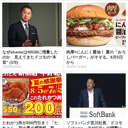
なぜahamoは40GBに増量した
肉厚×にんにく醤油！ 夏の「おろ
のか 見えてきたドコモの“本
しバーガー」がそそる。8月5日
音” (1/5)
から
2026年8月6日
2026年7月30日
たれかつ丼が200円引き！ 「た
ソフトバンク宮川社長、ドコモ
れとん」初の夏の感謝祭、新
「ahamo」の40GBへの増量に