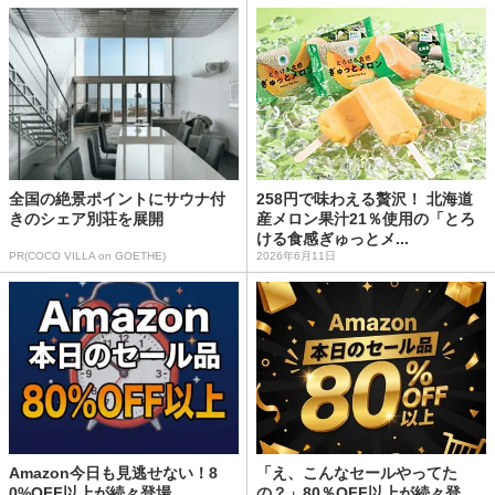
全国の絶景ポイントにサウナ付
258円で味わえる贅沢！ 北海道
きのシェア別荘を展開
産メロン果汁21％使用の「とろ
ける食感ぎゅっとメ...
PR(COCO VILLA on GOETHE)
2026年6月11日
Amazon今日も見逃せない！8
「え、こんなセールやってた
0%OFF以上が続々登場
の？」80％OFF以上が続々登