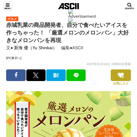
グルメ
赤城乳業の商品開発者、自分で食べたいアイスを
作っちゃった！ 「厳選メロンのメロンパン」大好
きなメロンパンを再現
文●
新海 優（Yu Shinkai）
編集●ASCII
[PC表示へ]
2025年01月19日 15時00分更新
お気に入り