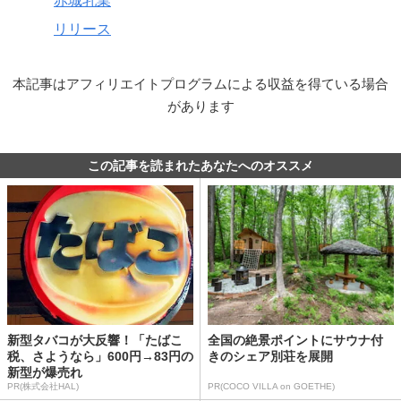
赤城乳業
リリース
本記事はアフィリエイトプログラムによる収益を得ている場合
があります
この記事を読まれたあなたへのオススメ
新型タバコが大反響！「たばこ
全国の絶景ポイントにサウナ付
税、さようなら」600円→83円の
きのシェア別荘を展開
新型が爆売れ
PR(株式会社HAL)
PR(COCO VILLA on GOETHE)