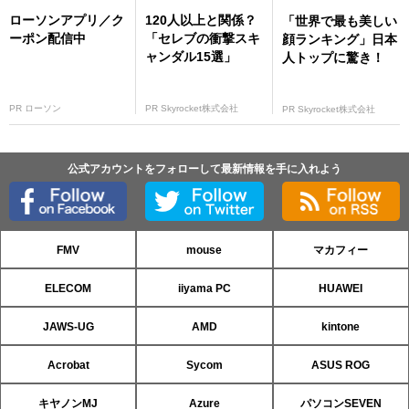
ローソンアプリ／ク
120人以上と関係？
「世界で最も美しい
ーポン配信中
「セレブの衝撃スキ
顔ランキング」日本
ャンダル15選」
人トップに驚き！
PR ローソン
PR Skyrocket株式会社
PR Skyrocket株式会社
公式アカウントをフォローして最新情報を手に入れよう
FMV
mouse
マカフィー
ELECOM
iiyama PC
HUAWEI
JAWS-UG
AMD
kintone
Acrobat
Sycom
ASUS ROG
キヤノンMJ
Azure
パソコンSEVEN