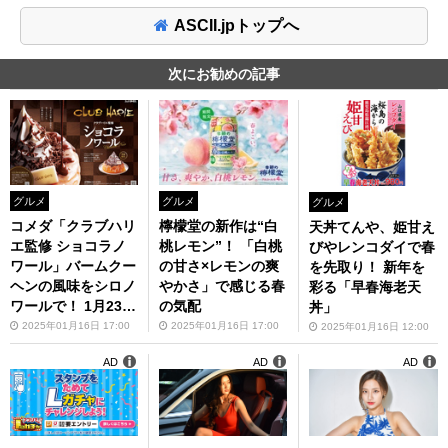
ASCII.jpトップへ
次にお勧めの記事
グルメ
グルメ
グルメ
コメダ「クラブハリ
檸檬堂の新作は“白
天丼てんや、姫甘え
エ監修 ショコラノ
桃レモン”！ 「白桃
びやレンコダイで春
ワール」バームクー
の甘さ×レモンの爽
を先取り！ 新年を
ヘンの風味をシロノ
やかさ」で感じる春
彩る「早春海老天
ワールで！ 1月23日
の気配
丼」
発売
2025年01月16日 17:00
2025年01月16日 17:00
2025年01月16日 12:00
AD
AD
AD