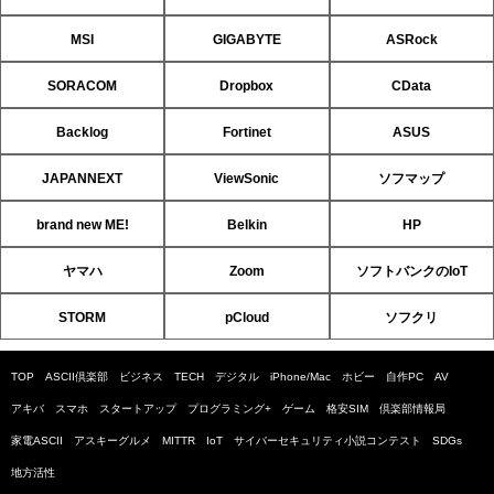
MSI
GIGABYTE
ASRock
SORACOM
Dropbox
CData
Backlog
Fortinet
ASUS
JAPANNEXT
ViewSonic
ソフマップ
brand new ME!
Belkin
HP
ヤマハ
Zoom
ソフトバンクのIoT
STORM
pCloud
ソフクリ
TOP
ASCII倶楽部
ビジネス
TECH
デジタル
iPhone/Mac
ホビー
自作PC
AV
アキバ
スマホ
スタートアップ
プログラミング+
ゲーム
格安SIM
倶楽部情報局
家電ASCII
アスキーグルメ
MITTR
IoT
サイバーセキュリティ小説コンテスト
SDGs
地方活性