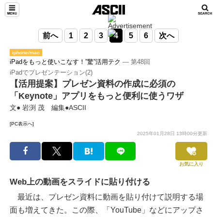
前へ
1
2
3
4
5
6
次へ
iphone/mac
iPadをもっと使いこなす！”驚”活用テク
― 第48回
iPadでプレゼンテーション(2)
【活用提案】プレゼン資料の作成に必須の
「Keynote」アプリをもっと便利に使うワザ
文● 岩渕 茂 編集●ASCII
[PC表示へ]
2025年01月28日 13時00分更新
お気に入り
Web上の動画をスライドに貼り付ける
最近は、プレゼン資料に動画を貼り付けて説明する場
面も増えてきた。この際、「YouTube」などにアップさ