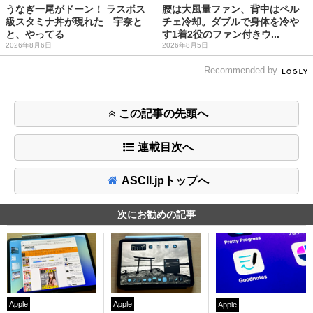
うなぎ一尾がドーン！ ラスボス
腰は大風量ファン、背中はペル
級スタミナ丼が現れた 宇奈と
チェ冷却。ダブルで身体を冷や
と、やってる
す1着2役のファン付きウ...
2026年8月6日
2026年8月5日
Recommended by
この記事の先頭へ
連載目次へ
ASCII.jpトップへ
次にお勧めの記事
Apple
Apple
Apple