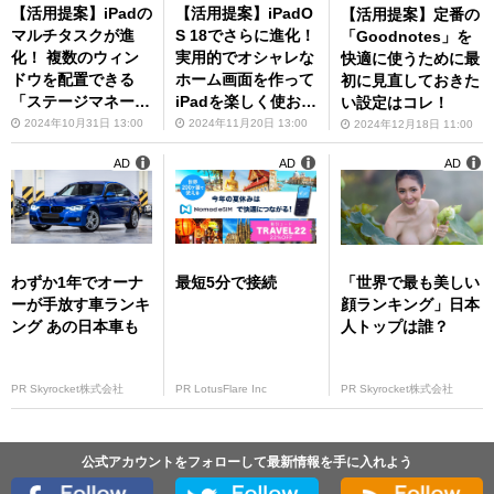
【活用提案】iPadの
【活用提案】iPadO
【活用提案】定番の
マルチタスクが進
S 18でさらに進化！
「Goodnotes」を
化！ 複数のウィン
実用的でオシャレな
快適に使うために最
ドウを配置できる
ホーム画面を作って
初に見直しておきた
「ステージマネージ
iPadを楽しく使お
い設定はコレ！
ャ」の基本を覚えよ
う！
2024年10月31日 13:00
2024年11月20日 13:00
2024年12月18日 11:00
う
AD
AD
AD
わずか1年でオーナ
最短5分で接続
「世界で最も美しい
ーが手放す車ランキ
顔ランキング」日本
ング あの日本車も
人トップは誰？
PR Skyrocket株式会社
PR LotusFlare Inc
PR Skyrocket株式会社
公式アカウントをフォローして最新情報を手に入れよう