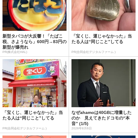
新型タバコが大反響！「たばこ
「宝くじ、運じゃなかった」当
税、さようなら」600円→83円の
たる人は“同じこと”してる
新型が爆売れ
PR(株式会社HAL)
PR(合同会社デジタルファーム )
「宝くじ、運じゃなかった」当
なぜahamoは40GBに増量した
たる人は“同じこと”してる
のか 見えてきたドコモの“本
音” (1/5)
PR(合同会社デジタルファーム )
2026年8月6日