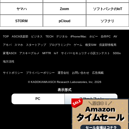
ヤマハ
Zoom
ソフトバンクのIoT
STORM
pCloud
ソフクリ
TOP
ASCII倶楽部
ビジネス
TECH
デジタル
iPhone/Mac
ホビー
自作PC
AV
アキバ
スマホ
スタートアップ
プログラミング+
ゲーム
格安SIM
倶楽部情報局
家電ASCII
アスキーグルメ
MITTR
IoT
サイバーセキュリティ小説コンテスト
SDGs
地方活性
サイトポリシー
プライバシーポリシー
運営会社
お問い合わせ
広告掲載
© KADOKAWA ASCII Research Laboratories, Inc. 2026
表示形式
PC
スマートフォン