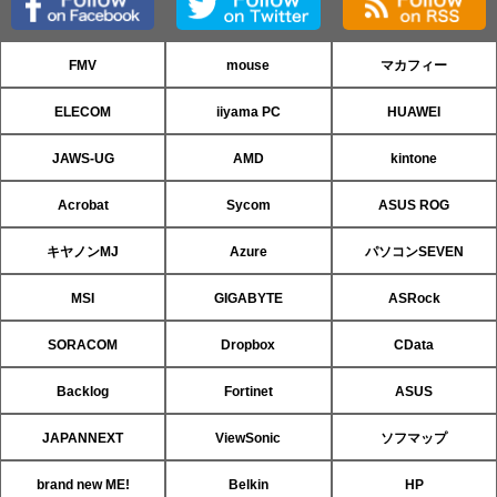
FMV
mouse
マカフィー
ELECOM
iiyama PC
HUAWEI
JAWS-UG
AMD
kintone
Acrobat
Sycom
ASUS ROG
キヤノンMJ
Azure
パソコンSEVEN
MSI
GIGABYTE
ASRock
SORACOM
Dropbox
CData
Backlog
Fortinet
ASUS
JAPANNEXT
ViewSonic
ソフマップ
brand new ME!
Belkin
HP