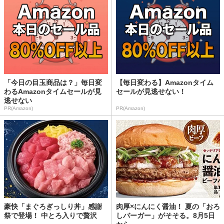
「今日の目玉商品は？」毎日変
【毎日変わる】Amazonタイム
わるAmazonタイムセールが見
セールが見逃せない！
逃せない
PR(Amazon)
PR(Amazon)
豪快「まぐろぎっしり丼」感謝
肉厚×にんにく醤油！ 夏の「おろ
祭で登場！ 中とろ入りで贅沢
しバーガー」がそそる。8月5日