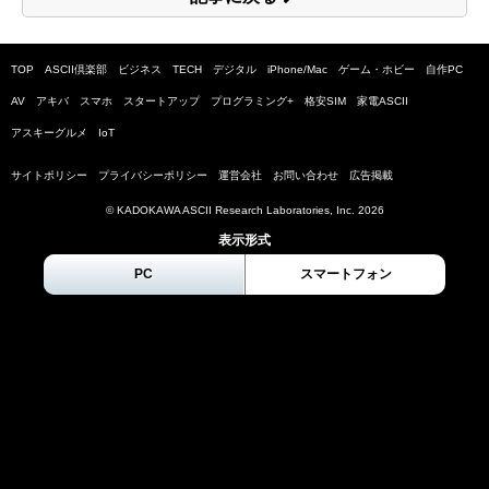
TOP
ASCII倶楽部
ビジネス
TECH
デジタル
iPhone/Mac
ゲーム・ホビー
自作PC
AV
アキバ
スマホ
スタートアップ
プログラミング+
格安SIM
家電ASCII
アスキーグルメ
IoT
サイトポリシー
プライバシーポリシー
運営会社
お問い合わせ
広告掲載
© KADOKAWA ASCII Research Laboratories, Inc.
2026
表示形式
PC
スマートフォン