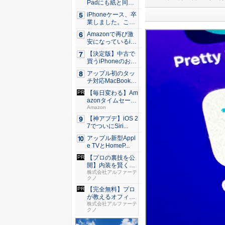
Padにも紙と同じ
滑ら...
iPhoneケース、卒
業しました。これ
か...
Amazonで再び激
安になっているiP
h...
【決定版】中古で
買うiPhoneのおす
す...
アップル初のタッ
チ対応MacBook、
早...
【毎日変わる】Am
azonタイムセール
が...
Amazon
【神アプデ】iOS 2
7でついにSiri...
アップル新型Appl
e TVとHomeP...
【プロの裏技を公
開】内装を賢くデ
ザインす...
株式会社アルファーテ
クノ
【完全無料】プロ
が教えるオフィス
構築案の...
株式会社アルファーテ
クノ