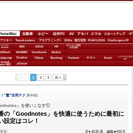
Phone/Mac
自動車
ホビー
自作PC
AV
アキバ
スマホ
ゲ
スタートアップ
アスキー
TeamLeaders
プログラミング+
SDGs
地方活性
PUACL2026
ChallengersJP
パソコン
ゲーミングPC
MSI
ASUS
HP
STORM
SEVEN
ASRock
HUAWEI
ViewSonic
Belkin
ソフトバンクの
Dropbox
CData
Backlog
Fortinet
ヤマハ
Zoom
ORACOM
IoT
brand
pCloud
new ME!
前へ
1
2
3
次へ
す！”驚”活用テク
第44回
dnotes」を使いこなす①
の「Goodnotes」を快適に使うために最初に
い設定はコレ！
分更新
文● 岩渕 茂 編集●ASCII