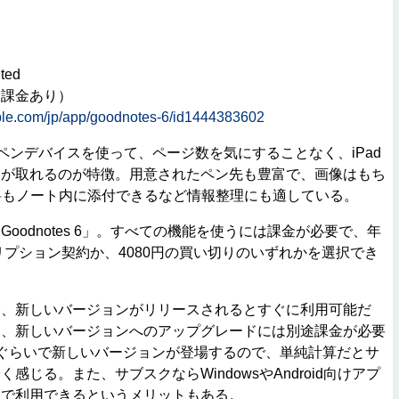
ted
内課金あり）
pple.com/jp/app/goodnotes-6/id1444383602
lなどのペンデバイスを使って、ページ数を気にすることなく、iPad
トが取れるのが特徴。用意されたペン先も豊富で、画像はもち
料もノート内に添付できるなど情報整理にも適している。
odnotes 6」。すべての機能を使うには課金が必要で、年
クリプション契約か、4080円の買い切りのいずれかを選択でき
、新しいバージョンがリリースされるとすぐに利用可能だ
は、新しいバージョンへのアップグレードには別途課金が必要
ぐらいで新しいバージョンが登場するので、単純計算だとサ
感じる。また、サブスクならWindowsやAndroid向けアプ
トで利用できるというメリットもある。