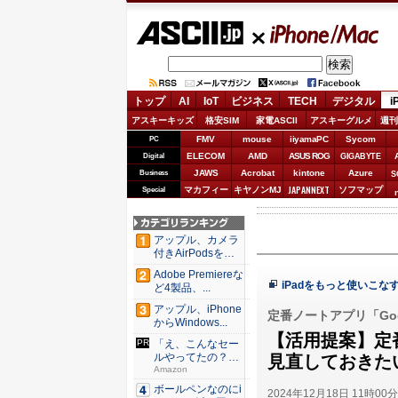
ASCII.jp
iPhone/Mac
トップ
AI
IoT
ビジネス
TECH
デジタル
i
アスキーキッズ
格安SIM
家電ASCII
アスキーグルメ
週刊
FMV
mouse
iiyamaPC
Sycom
PC
ELECOM
AMD
ASUS ROG
Digital
GIGABYTE
JAWS
Acrobat
kintone
Azure
Business
S
JAPANNEXT
マカフィー
キヤノンMJ
ソフマップ
Special
アップル、カメラ
付きAirPodsを年
内...
Adobe Premiereな
iPadをもっと使いこな
ど4製品、...
アップル、iPhone
定番ノートアプリ「Goo
からWindows...
【活用提案】定番
「え、こんなセー
ルやってたの？」
見直しておきた
80％O...
Amazon
ボールペンなのにi
2024年12月18日 11時00