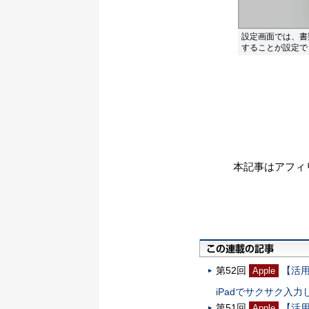
設定画面では、書類
することが設定で
本記事はアフィ
第52回
【活
Apple
iPadでサクサク入力
第51回
【活用
Apple