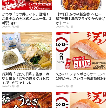
かつや「カツ丼ライト」登場！
【本日】かつや新定番“ヘビー
ご飯少なめを正式メニュー化、3
級”発売！海老フライやから揚げ
0円引きに
がドーン
2026年7月26日
2026年7月27日
行列店「ほたて日和」監修！冷
でかい！ジャンボとろサーモン1
やし麺＆「女将の気まぐれおむ
10円から、スシロー感謝祭第2弾
すび」がファミマに
2026年6月23日
2026年6月12日