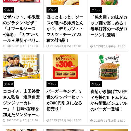
グルメ
グルメ
グルメ
ピザハット、冬限定
ほっともっと、ソー
「魁力屋」の味がカ
のグラタン×ピザ！
スが選べる洋風とん
ップ麺で楽しめる！
「オマールソース
かつ、デミカツ・ト
毎年好評の一杯がロ
+海老」「カマンベ
マカツ・チーカツ2
ーソンに登場
ール＋厚切イベリ
種の計4品！
コ」など全6種
2025年01月15日 12:00
2025年01月15日 12:00
2025年01月09日 21:00
グルメ
グルメ
グルメ
ココイチ、山田裕貴
バーガーキング、3
春菊かき揚げでパテ
さん監修「塩豚角煮
種のワッパーセット
ィを挟む!! ドムドム
ジンジャーカレ
が300円引きになる
から衝撃ビジュアル
ー」！ 甘味×旨味を
初売り！
のバーガー登場！
加えたジンジャーカ
レーソースが気にな
2025年01月15日 17:30
2025年01月16日 12:30
2025年01月16日 13:30
る〜！