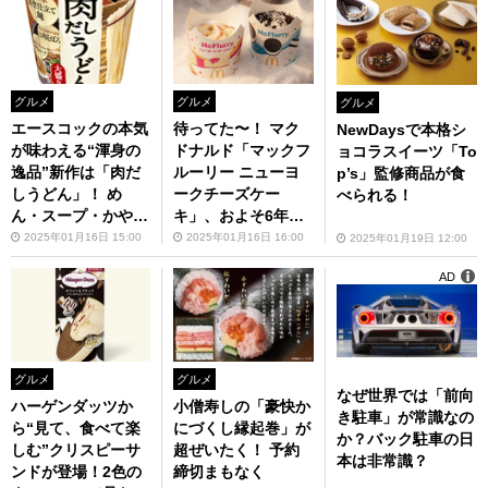
グルメ
グルメ
グルメ
エースコックの本気
待ってた〜！ マク
NewDaysで本格シ
が味わえる“渾身の
ドナルド「マックフ
ョコラスイーツ「To
逸品”新作は「肉だ
ルーリー ニューヨ
p’s」監修商品が食
しうどん」！ め
ークチーズケー
べられる！
ん・スープ・かや
キ」、およそ6年ぶ
く、すべてにこだわ
りに復活！
2025年01月16日 15:00
2025年01月16日 16:00
2025年01月19日 12:00
る
AD
グルメ
グルメ
なぜ世界では「前向
ハーゲンダッツか
小僧寿しの「豪快か
き駐車」が常識なの
ら“見て、食べて楽
にづくし縁起巻」が
か？バック駐車の日
しむ”クリスピーサ
超ぜいたく！ 予約
本は非常識？
ンドが登場！2色の
締切まもなく