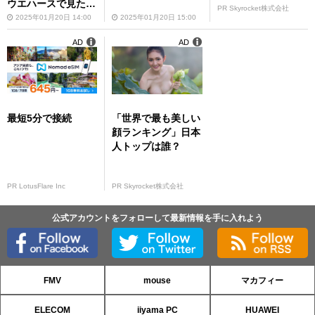
ウエハースで見た目
PR Skyrocket株式会社
も楽しい
2025年01月20日 14:00
2025年01月20日 15:00
AD
AD
最短5分で接続
「世界で最も美しい
顔ランキング」日本
人トップは誰？
PR LotusFlare Inc
PR Skyrocket株式会社
公式アカウントをフォローして最新情報を手に入れよう
FMV
mouse
マカフィー
ELECOM
iiyama PC
HUAWEI