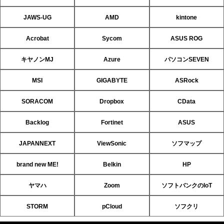
JAWS-UG
AMD
kintone
Acrobat
Sycom
ASUS ROG
キヤノンMJ
Azure
パソコンSEVEN
MSI
GIGABYTE
ASRock
SORACOM
Dropbox
CData
Backlog
Fortinet
ASUS
JAPANNEXT
ViewSonic
ソフマップ
brand new ME!
Belkin
HP
ヤマハ
Zoom
ソフトバンクのIoT
STORM
pCloud
ソフクリ