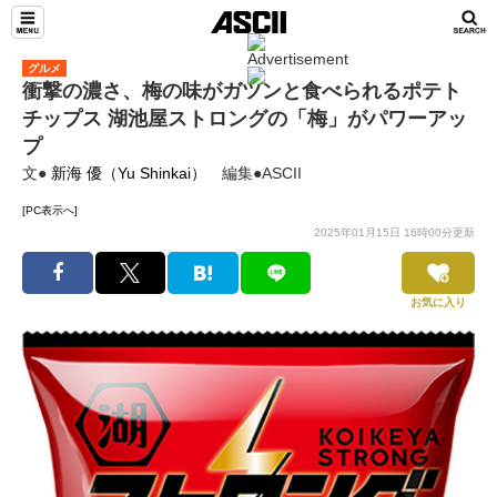
グルメ
衝撃の濃さ、梅の味がガツンと食べられるポテト
チップス 湖池屋ストロングの「梅」がパワーアッ
プ
文●
新海 優（Yu Shinkai）
編集●ASCII
[PC表示へ]
2025年01月15日 16時00分更新
お気に入り