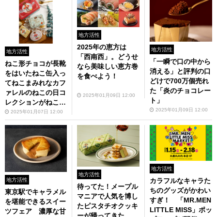
地方活性
2025年の恵方は
地方活性
地方活性
「西南西」。どうせ
「一瞬で口の中から
ねこ形チョコが長靴
なら美味しい恵方巻
消える」と評判の口
をはいたねこ缶入っ
を食べよう！
どけで700万個売れ
てねこまみれなカフ
た「炎のチョコレー
ァレルのねこの日コ
2025年01月09日 12:00
ト」
レクションがねこ好
2025年01月09日 12:00
きに嬉しいねこ！
2025年01月07日 12:00
地方活性
地方活性
カラフルなキャラた
地方活性
待ってた！メープル
ちのグッズがかわい
東京駅でキャラメル
マニアで人気を博し
すぎ！ 「MR.MEN
を堪能できるスイー
たピスタチオクッキ
LITTLE MISS」ポッ
ツフェア 濃厚な甘
ーが帰ってきた