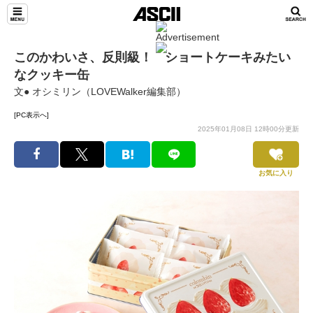
このかわいさ、反則級！ ショートケーキみたい
なクッキー缶
文● オシミリン（LOVEWalker編集部）
[PC表示へ]
2025年01月08日 12時00分更新
お気に入り