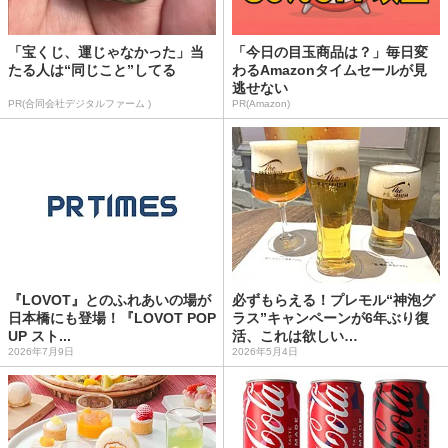
「宝くじ、運じゃなかった」当
「今日の目玉商品は？」毎日変
たる人は“同じこと”してる
わるAmazonタイムセールが見
逃せない
PR(合同会社デジタルファーム )
PR(Amazon)
『LOVOT』とのふれあいの場が
必ずもらえる！プレモル“神泡グ
日本橋にも登場！『LOVOT POP
ラス”キャンペーンが6年ぶり復
UP スト...
活、これは欲しい…
2026年7月9日
2026年5月4日