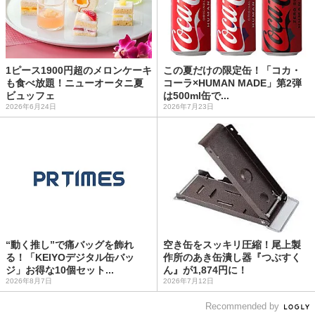
1ピース1900円超のメロンケーキ
この夏だけの限定缶！「コカ・
も食べ放題！ニューオータニ夏
コーラ×HUMAN MADE」第2弾
ビュッフェ
は500ml缶で...
2026年6月24日
2026年7月23日
“動く推し”で痛バッグを飾れ
空き缶をスッキリ圧縮！尾上製
る！「KEIYOデジタル缶バッ
作所のあき缶潰し器『つぶすく
ジ」お得な10個セット...
ん』が1,874円に！
2026年8月7日
2026年7月12日
Recommended by