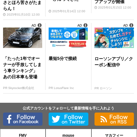
プアップが開催
さとほろ苦さがたま
2025年01月15日 12:00
らん！
2025年01月14日 12:00
2025年01月10日 12:00
AD
AD
AD
「たった1年でオー
最短5分で接続
ローソンアプリ／ク
ナーが手放してしま
ーポン配信中
う車ランキング」
あの日本車も登場
PR Skyrocket株式会社
PR LotusFlare Inc
PR ローソン
公式アカウントをフォローして最新情報を手に入れよう
FMV
mouse
マカフィー