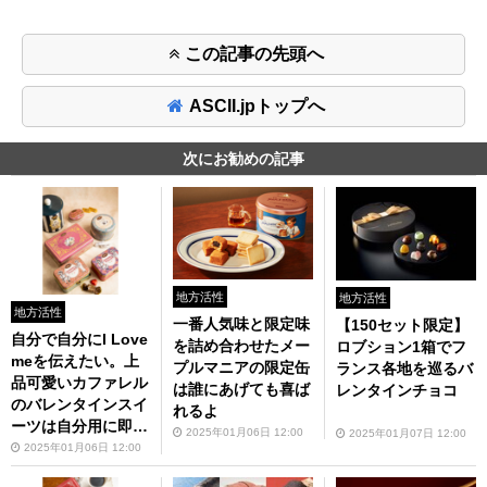
この記事の先頭へ
ASCII.jpトップへ
次にお勧めの記事
地方活性
地方活性
地方活性
一番人気味と限定味
【150セット限定】
自分で自分にI Love
を詰め合わせたメー
ロブション1箱でフ
meを伝えたい。上
プルマニアの限定缶
ランス各地を巡るバ
品可愛いカファレル
は誰にあげても喜ば
レンタインチョコ
のバレンタインスイ
れるよ
ーツは自分用に即買
2025年01月06日 12:00
2025年01月07日 12:00
い！
2025年01月06日 12:00