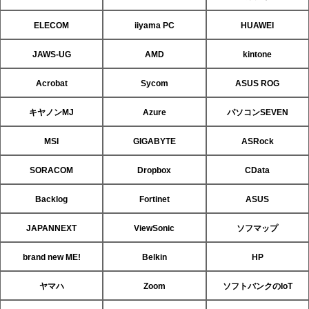
ELECOM
iiyama PC
HUAWEI
JAWS-UG
AMD
kintone
Acrobat
Sycom
ASUS ROG
キヤノンMJ
Azure
パソコンSEVEN
MSI
GIGABYTE
ASRock
SORACOM
Dropbox
CData
Backlog
Fortinet
ASUS
JAPANNEXT
ViewSonic
ソフマップ
brand new ME!
Belkin
HP
ヤマハ
Zoom
ソフトバンクのIoT