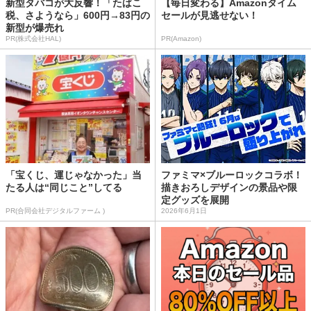
新型タバコが大反響！「たばこ
【毎日変わる】Amazonタイム
税、さようなら」600円→83円の
セールが見逃せない！
新型が爆売れ
PR(株式会社HAL)
PR(Amazon)
「宝くじ、運じゃなかった」当
ファミマ×ブルーロックコラボ！
たる人は“同じこと”してる
描きおろしデザインの景品や限
定グッズを展開
PR(合同会社デジタルファーム )
2026年6月1日