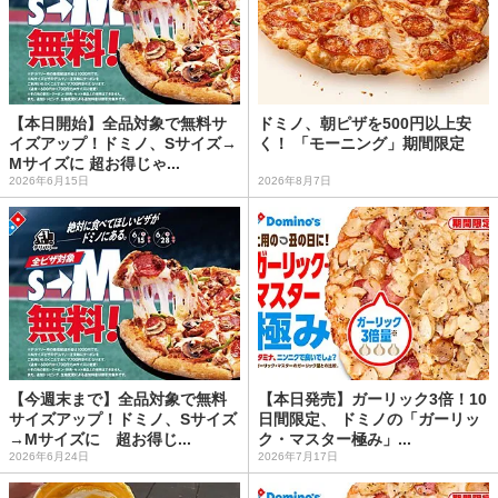
【本日開始】全品対象で無料サ
ドミノ、朝ピザを500円以上安
イズアップ！ドミノ、Sサイズ→
く！ 「モーニング」期間限定
Mサイズに 超お得じゃ...
2026年6月15日
2026年8月7日
【今週末まで】全品対象で無料
【本日発売】ガーリック3倍！10
サイズアップ！ドミノ、Sサイズ
日間限定、 ドミノの「ガーリッ
→Mサイズに 超お得じ...
ク・マスター極み」...
2026年6月24日
2026年7月17日