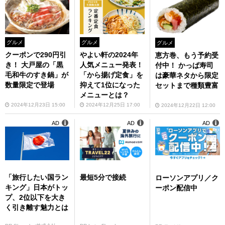
グルメ
グルメ
グルメ
クーポンで290円引
やよい軒の2024年
恵方巻、もう予約受
き！ 大戸屋の「黒
人気メニュー発表！
付中！ かっぱ寿司
毛和牛のすき鍋」が
「から揚げ定食」を
は豪華ネタから限定
数量限定で登場
抑えて1位になった
セットまで種類豊富
メニューとは？
2024年12月23日 15:00
2024年12月25日 17:00
2024年12月22日 12:00
AD
AD
AD
「旅行したい国ラン
最短5分で接続
ローソンアプリ／ク
キング」日本がトッ
ーポン配信中
プ、2位以下を大き
く引き離す魅力とは