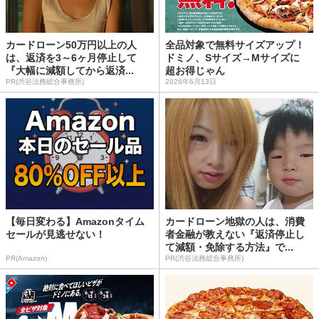
カードローン50万円以上の人
全品対象で無料サイズアップ！
は、返済を3～6ヶ月停止して
ドミノ、Sサイズ→Mサイズに
『大幅に減額してから返済...
超お得じゃん
PR(渋谷法務総合事務所)
2026年6月13日
【毎日変わる】Amazonタイム
カードローン地獄の人は、消費
セールが見逃せない！
者金融が教えない『返済停止し
て減額・免除する方法』で...
PR(Amazon)
PR(渋谷法務総合事務所)