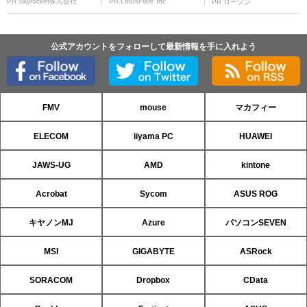
PR Skyrocket株式会社
PR LotusFlare Inc
PR ローソン
公式アカウントをフォローして最新情報を手に入れよう
FMV
mouse
マカフィー
ELECOM
iiyama PC
HUAWEI
JAWS-UG
AMD
kintone
Acrobat
Sycom
ASUS ROG
キヤノンMJ
Azure
パソコンSEVEN
MSI
GIGABYTE
ASRock
SORACOM
Dropbox
CData