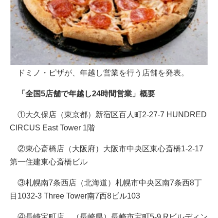
ドミノ・ピザが、年越し営業を行う店舗を発表。
「全国5店舗で年越し24時間営業」概要
①大久保店（東京都）新宿区百人町2-27-7 HUNDRED
CIRCUS East Tower 1階
②東心斎橋店（大阪府）大阪市中央区東心斎橋1-2-17
第一住建東心斎橋ビル
③札幌南7条西店（北海道）札幌市中央区南7条西8丁
目1032-3 Three Tower南7西8ビル103
④長崎宝町店 （長崎県）長崎市宝町5-9 Rビルディン