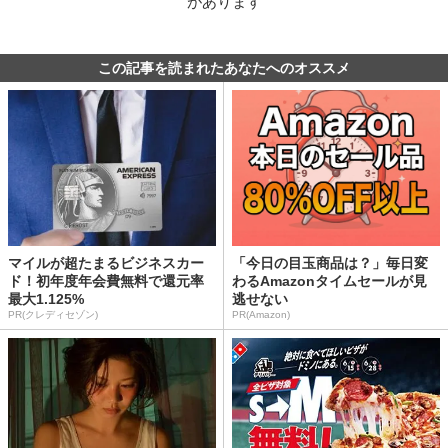
があります
この記事を読まれたあなたへのオススメ
マイルが超たまるビジネスカー
「今日の目玉商品は？」毎日変
ド！初年度年会費無料で還元率
わるAmazonタイムセールが見
最大1.125%
逃せない
PR(クレディセゾン)
PR(Amazon)