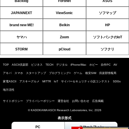
Backlog
Fortinet
ASUS
JAPANNEXT
ViewSonic
ソフマップ
brand new ME!
Belkin
HP
ヤマハ
Zoom
ソフトバンクのIoT
STORM
pCloud
ソフクリ
TOP
ASCII倶楽部
ビジネス
TECH
デジタル
iPhone/Mac
ホビー
自作PC
AV
アキバ
スマホ
スタートアップ
プログラミング+
ゲーム
格安SIM
倶楽部情報局
家電ASCII
アスキーグルメ
MITTR
IoT
サイバーセキュリティ小説コンテスト
SDGs
地方活性
サイトポリシー
プライバシーポリシー
運営会社
お問い合わせ
広告掲載
© KADOKAWA ASCII Research Laboratories, Inc. 2026
表示形式
PC
スマートフォン