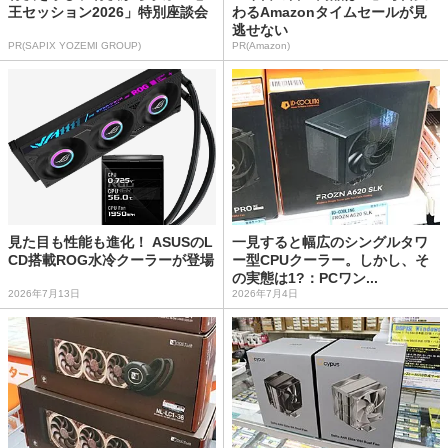
王セッション2026」特別座談会
わるAmazonタイムセールが見
逃せない
PR(SAPIX YOZEMI GROUP)
PR(Amazon)
見た目も性能も進化！ ASUSのL
一見すると幅広のシングルタワ
CD搭載ROG水冷クーラーが登場
ー型CPUクーラー。しかし、そ
の実態は1?：PCワン...
2026年7月13日
2026年7月4日