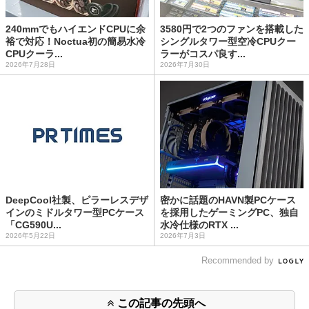
240mmでもハイエンドCPUに余
3580円で2つのファンを搭載した
裕で対応！Noctua初の簡易水冷
シングルタワー型空冷CPUクー
CPUクーラ...
ラーがコスパ良す...
2026年7月28日
2026年7月30日
DeepCool社製、ピラーレスデザ
密かに話題のHAVN製PCケース
インのミドルタワー型PCケース
を採用したゲーミングPC、独自
「CG590U...
水冷仕様のRTX ...
2026年5月22日
2026年7月3日
Recommended by
この記事の先頭へ