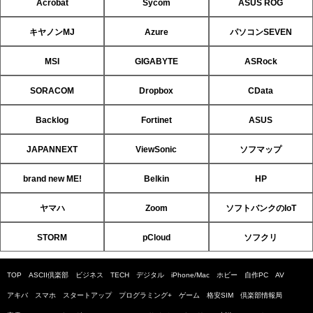
Acrobat
Sycom
ASUS ROG
キヤノンMJ
Azure
パソコンSEVEN
MSI
GIGABYTE
ASRock
SORACOM
Dropbox
CData
Backlog
Fortinet
ASUS
JAPANNEXT
ViewSonic
ソフマップ
brand new ME!
Belkin
HP
ヤマハ
Zoom
ソフトバンクのIoT
STORM
pCloud
ソフクリ
TOP
ASCII倶楽部
ビジネス
TECH
デジタル
iPhone/Mac
ホビー
自作PC
AV
アキバ
スマホ
スタートアップ
プログラミング+
ゲーム
格安SIM
倶楽部情報局