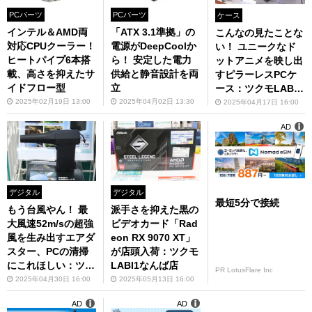
PCパーツ
PCパーツ
ケース
インテル＆AMD両
「ATX 3.1準拠」の
こんなの見たことな
対応CPUクーラー！
電源がDeepCoolか
い！ ユニークなド
ヒートパイプ6本搭
ら！ 安定した電力
ットアニメを映し出
載、高さを抑えたサ
供給と静音設計を両
すピラーレスPCケ
イドフロー型
立
ース：ツクモLABI1
なんば店
2025年02月19日 13:00
2025年04月02日 13:30
2025年04月17日 16:00
AD
デジタル
デジタル
最短5分で接続
もう台風やん！ 最
派手さを抑えた黒の
大風速52m/sの超強
ビデオカード「Rad
風を生み出すエアダ
eon RX 9070 XT」
スター、PCの清掃
が店頭入荷：ツクモ
にこれほしい：ツク
LABI1なんば店
PR LotusFlare Inc
モLABI1なんば店
2025年04月30日 16:00
2025年05月13日 16:00
AD
AD