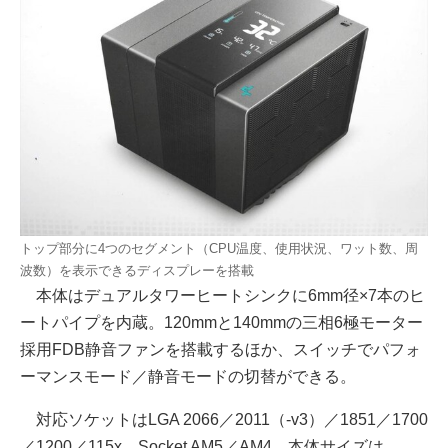
トップ部分に4つのセグメント（CPU温度、使用状況、ワット数、周
波数）を表示できるディスプレーを搭載
本体はデュアルタワーヒートシンクに6mm径×7本のヒ
ートパイプを内蔵。120mmと140mmの三相6極モーター
採用FDB静音ファンを搭載するほか、スイッチでパフォ
ーマンスモード／静音モードの切替ができる。
対応ソケットはLGA 2066／2011（-v3）／1851／1700
／1200／115x、Socket AM5／AM4。本体サイズは