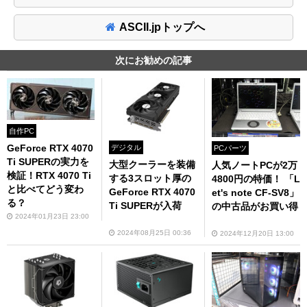
ASCII.jpトップへ
次にお勧めの記事
自作PC
GeForce RTX 4070
デジタル
PCパーツ
Ti SUPERの実力を
大型クーラーを装備
人気ノートPCが2万
検証！RTX 4070 Ti
する3スロット厚の
4800円の特価！ 「L
と比べてどう変わ
GeForce RTX 4070
et's note CF-SV8」
る？
Ti SUPERが入荷
の中古品がお買い得
2024年01月23日 23:00
2024年08月25日 00:36
2024年12月20日 13:00