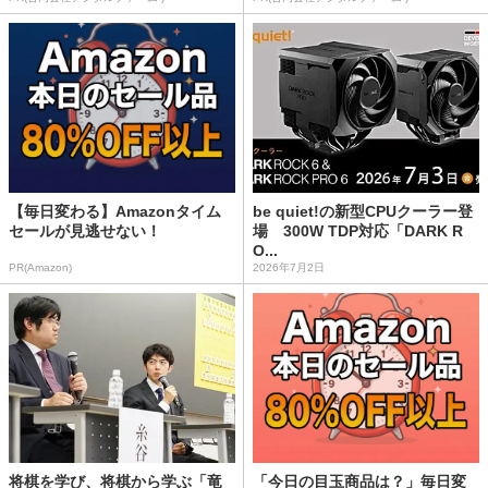
【毎日変わる】Amazonタイム
be quiet!の新型CPUクーラー登
セールが見逃せない！
場 300W TDP対応「DARK R
O...
PR(Amazon)
2026年7月2日
将棋を学び、将棋から学ぶ「竜
「今日の目玉商品は？」毎日変