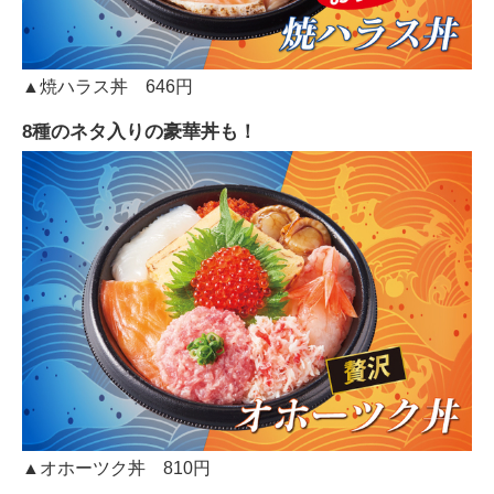
▲焼ハラス丼 646円
8種のネタ入りの豪華丼も！
▲オホーツク丼 810円