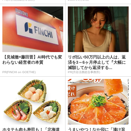
【見城徹×藤田晋】AI時代でも変
リボ払い50万円以上の人は、返
わらない経営者の本質
済を3～6ヶ月停止して『大幅に
減額してから返済する...
PR(FINCHI on GOETHE)
PR(渋谷法務総合事務所)
ホタテも肉も寿司も！「北海道
うまいやつ！なか卯に「漬け旨