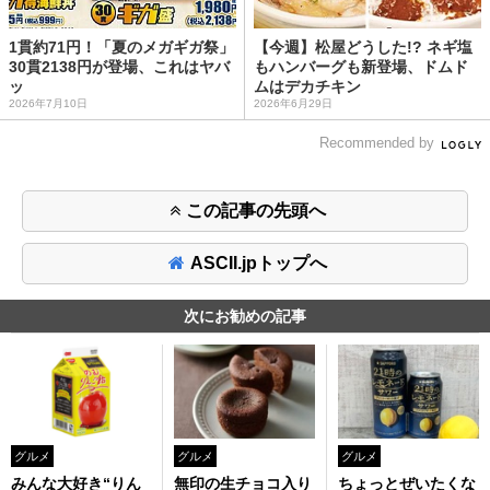
1貫約71円！「夏のメガギガ祭」
【今週】松屋どうした!? ネギ塩
30貫2138円が登場、これはヤバ
もハンバーグも新登場、ドムド
ッ
ムはデカチキン
2026年7月10日
2026年6月29日
Recommended by
この記事の先頭へ
ASCII.jpトップへ
次にお勧めの記事
グルメ
グルメ
グルメ
みんな大好き“りん
無印の生チョコ入り
ちょっとぜいたくな