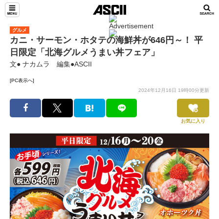
グルメ
カニ・サーモン・ホタテの海鮮丼が646円～！ 平
日限定「北海グルメうまい丼フェア」
文● ナカムラ 編集●ASCII
[PC表示へ]
2024年12月16日 19時00分更新
お気に入り