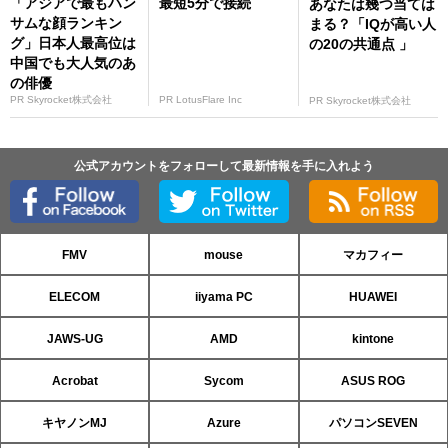
「アジアで最もハン
最短5分で接続
あなたは幾つ当ては
サムな顔ランキン
まる？「IQが高い人
グ」日本人最高位は
の20の共通点 」
中国でも大人気のあ
の俳優
PR Skyrocket株式会社
PR LotusFlare Inc
PR Skyrocket株式会社
公式アカウントをフォローして最新情報を手に入れよう
FMV
mouse
マカフィー
ELECOM
iiyama PC
HUAWEI
JAWS-UG
AMD
kintone
Acrobat
Sycom
ASUS ROG
キヤノンMJ
Azure
パソコンSEVEN