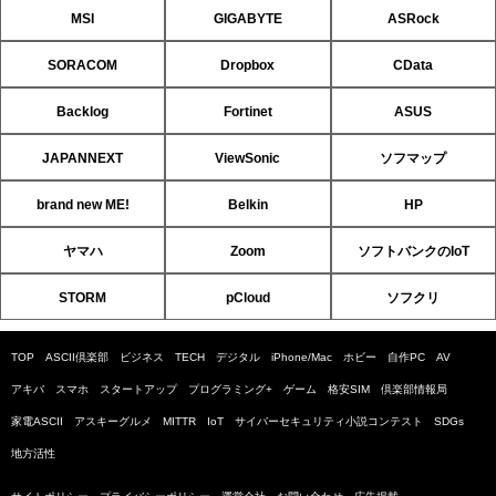
MSI
GIGABYTE
ASRock
SORACOM
Dropbox
CData
Backlog
Fortinet
ASUS
JAPANNEXT
ViewSonic
ソフマップ
brand new ME!
Belkin
HP
ヤマハ
Zoom
ソフトバンクのIoT
STORM
pCloud
ソフクリ
TOP
ASCII倶楽部
ビジネス
TECH
デジタル
iPhone/Mac
ホビー
自作PC
AV
アキバ
スマホ
スタートアップ
プログラミング+
ゲーム
格安SIM
倶楽部情報局
家電ASCII
アスキーグルメ
MITTR
IoT
サイバーセキュリティ小説コンテスト
SDGs
地方活性