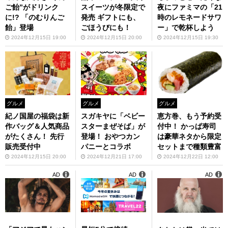
ご飴”がドリンク
スイーツが冬限定で
夜にファミマの「21
に!? 「のむりんご
発売 ギフトにも、
時のレモネードサワ
飴」登場
ごほうびにも！
ー」で乾杯しよう
2024年12月15日 19:00
2024年12月15日 20:00
2024年12月15日 19:30
グルメ
グルメ
グルメ
紀ノ国屋の福袋は新
スガキヤに「ベビー
恵方巻、もう予約受
作バッグ＆人気商品
スターまぜそば」が
付中！ かっぱ寿司
がたくさん！ 先行
登場！ おやつカン
は豪華ネタから限定
販売受付中
パニーとコラボ
セットまで種類豊富
2024年12月15日 20:00
2024年12月21日 17:00
2024年12月22日 12:00
AD
AD
AD