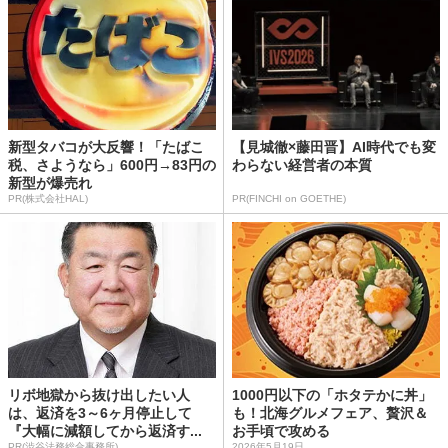
新型タバコが大反響！「たばこ
【見城徹×藤田晋】AI時代でも変
税、さようなら」600円→83円の
わらない経営者の本質
新型が爆売れ
PR(株式会社HAL)
PR(FINCHI on GOETHE)
リボ地獄から抜け出したい人
1000円以下の「ホタテかに丼」
は、返済を3～6ヶ月停止して
も！北海グルメフェア、贅沢＆
『大幅に減額してから返済す...
お手頃で攻める
PR(渋谷法務総合事務所)
2026年5月19日