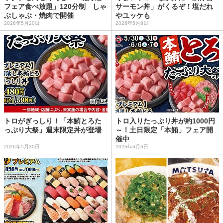
フェア食べ放題」120分制 しゃ
サーモン丼」がくるぞ！塩だれ
ぶしゃぶ・焼肉で開催
やユッケも
2026年5月20日
2026年5月8日
トロがぎっしり！「本鮪とろた
トロ入りたっぷり丼が約1000円
っぷり大祭」週末限定丼が登場
～！土日限定「本鮪」フェア開
催中
2026年5月30日
2026年6月6日