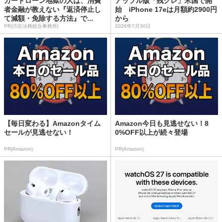
カードローン地獄の人は、消費
アップル版「残クレ」米国で開
者金融が教えない『返済停止し
始 iPhone 17eは月額約2900円
て減額・免除する方法』で...
から
PR(渋谷法務総合事務所)
2026年7月30日
【毎日変わる】Amazonタイム
Amazon今日も見逃せない！8
セールが見逃せない！
0%OFF以上が続々登場
PR(Amazon)
PR(Amazon)