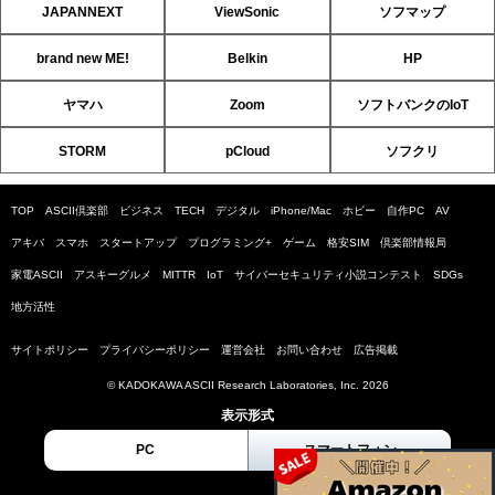
JAPANNEXT
ViewSonic
ソフマップ
brand new ME!
Belkin
HP
ヤマハ
Zoom
ソフトバンクのIoT
STORM
pCloud
ソフクリ
TOP
ASCII倶楽部
ビジネス
TECH
デジタル
iPhone/Mac
ホビー
自作PC
AV
アキバ
スマホ
スタートアップ
プログラミング+
ゲーム
格安SIM
倶楽部情報局
家電ASCII
アスキーグルメ
MITTR
IoT
サイバーセキュリティ小説コンテスト
SDGs
地方活性
サイトポリシー
プライバシーポリシー
運営会社
お問い合わせ
広告掲載
© KADOKAWA ASCII Research Laboratories, Inc. 2026
表示形式
PC
スマートフォン