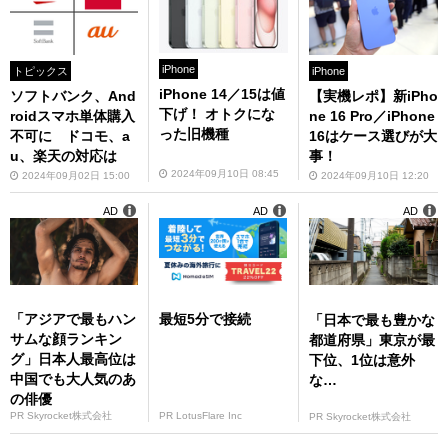
iPhone
トピックス
iPhone
iPhone 14／15は値
ソフトバンク、And
【実機レポ】新iPho
下げ！ オトクにな
roidスマホ単体購入
ne 16 Pro／iPhone
った旧機種
不可に ドコモ、a
16はケース選びが大
u、楽天の対応は
事！
2024年09月10日 08:45
2024年09月02日 15:00
2024年09月10日 12:20
AD
AD
AD
「アジアで最もハン
最短5分で接続
「日本で最も豊かな
サムな顔ランキン
都道府県」東京が最
グ」日本人最高位は
下位、1位は意外
中国でも大人気のあ
な…
の俳優
PR Skyrocket株式会社
PR LotusFlare Inc
PR Skyrocket株式会社