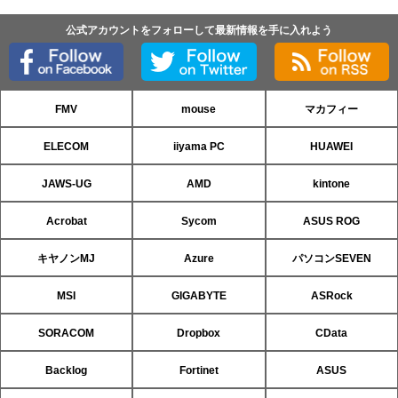
公式アカウントをフォローして最新情報を手に入れよう
FMV
mouse
マカフィー
ELECOM
iiyama PC
HUAWEI
JAWS-UG
AMD
kintone
Acrobat
Sycom
ASUS ROG
キヤノンMJ
Azure
パソコンSEVEN
MSI
GIGABYTE
ASRock
SORACOM
Dropbox
CData
Backlog
Fortinet
ASUS