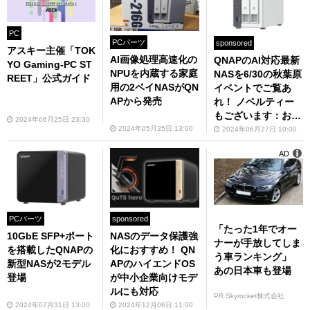
PC
PCパーツ
sponsored
アスキー主催「TOK
AI画像処理高速化の
QNAPのAI対応最新
YO Gaming-PC ST
NPUを内蔵する家庭
NASを6/30の秋葉原
REET」公式ガイド
用の2ベイNASがQN
イベントでご覧あ
APから発売
れ！ ノベルティー
もございます：お知
2024年06月25日 23:30
らせ
2024年05月25日 13:00
2024年06月27日 10:00
AD
PCパーツ
sponsored
「たった1年でオー
10GbE SFP+ポート
NASのデータ保護強
ナーが手放してしま
を搭載したQNAPの
化におすすめ！ QN
う車ランキング」
新型NASが2モデル
APのハイエンドOS
あの日本車も登場
登場
が中小企業向けモデ
ルにも対応
PR Skyrocket株式会社
2024年07月31日 13:00
2024年12月06日 11:00