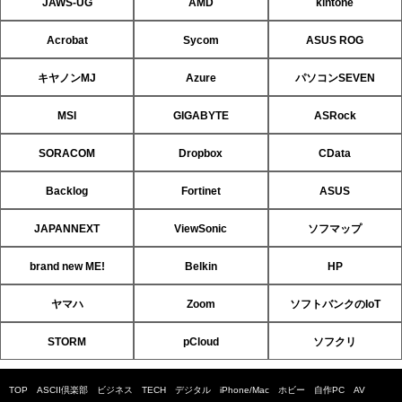
JAWS-UG
AMD
kintone
Acrobat
Sycom
ASUS ROG
キヤノンMJ
Azure
パソコンSEVEN
MSI
GIGABYTE
ASRock
SORACOM
Dropbox
CData
Backlog
Fortinet
ASUS
JAPANNEXT
ViewSonic
ソフマップ
brand new ME!
Belkin
HP
ヤマハ
Zoom
ソフトバンクのIoT
STORM
pCloud
ソフクリ
TOP
ASCII倶楽部
ビジネス
TECH
デジタル
iPhone/Mac
ホビー
自作PC
AV