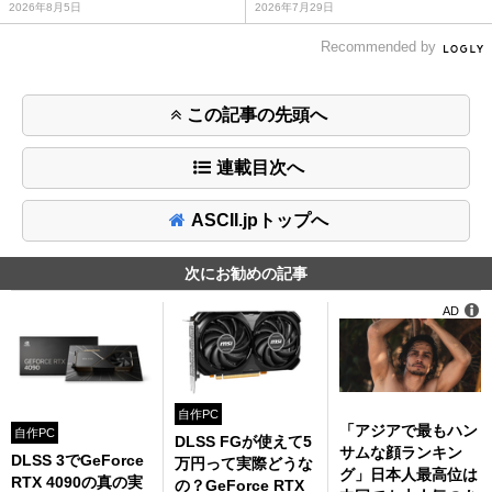
2026年8月5日
2026年7月29日
Recommended by
この記事の先頭へ
連載目次へ
ASCII.jpトップへ
次にお勧めの記事
AD
自作PC
「アジアで最もハン
自作PC
DLSS FGが使えて5
サムな顔ランキン
DLSS 3でGeForce
万円って実際どうな
グ」日本人最高位は
RTX 4090の真の実
の？GeForce RTX