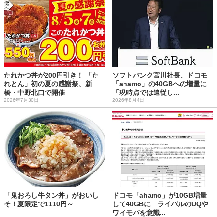
たれかつ丼が200円引き！ 「た
ソフトバンク宮川社長、ドコモ
れとん」初の夏の感謝祭、新
「ahamo」の40GBへの増量に
橋・中野北口で開催
「現時点では追従し...
2026年7月30日
2026年8月4日
「鬼おろし牛タン丼」がおいし
ドコモ「ahamo」が10GB増量
そ！夏限定で1110円～
して40GBに ライバルのUQや
ワイモバを意識...