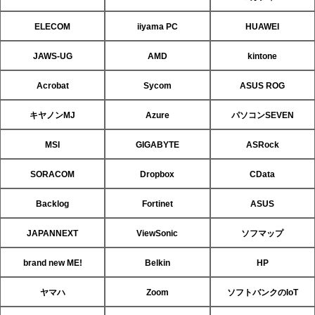
ELECOM
iiyama PC
HUAWEI
JAWS-UG
AMD
kintone
Acrobat
Sycom
ASUS ROG
キヤノンMJ
Azure
パソコンSEVEN
MSI
GIGABYTE
ASRock
SORACOM
Dropbox
CData
Backlog
Fortinet
ASUS
JAPANNEXT
ViewSonic
ソフマップ
brand new ME!
Belkin
HP
ヤマハ
Zoom
ソフトバンクのIoT