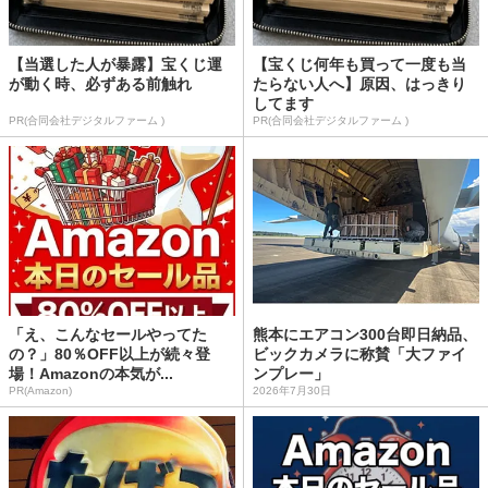
【当選した人が暴露】宝くじ運
【宝くじ何年も買って一度も当
が動く時、必ずある前触れ
たらない人へ】原因、はっきり
してます
PR(合同会社デジタルファーム )
PR(合同会社デジタルファーム )
「え、こんなセールやってた
熊本にエアコン300台即日納品、
の？」80％OFF以上が続々登
ビックカメラに称賛「大ファイ
場！Amazonの本気が...
ンプレー」
PR(Amazon)
2026年7月30日