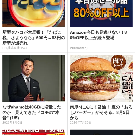
新型タバコが大反響！「たばこ
Amazon今日も見逃せない！8
税、さようなら」600円→83円の
0%OFF以上が続々登場
新型が爆売れ
PR(株式会社HAL)
PR(Amazon)
なぜahamoは40GBに増量した
肉厚×にんにく醤油！ 夏の「おろ
のか 見えてきたドコモの“本
しバーガー」がそそる。8月5日
音” (1/5)
から
2026年8月6日
2026年7月30日