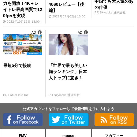
中国でも大人気のあ
力を開放！4K＋レ
4060レビュー【後
の俳優
イトレ最高画質で12
編】
PR Skyrocket株式会社
0fpsを実現
2023年07月02日 10:00
2022年10月12日 13:00
AD
AD
最短5分で接続
「世界で最も美しい
顔ランキング」日本
人トップに驚き！
PR LotusFlare Inc
PR Skyrocket株式会社
公式アカウントをフォローして最新情報を手に入れよう
FMV
mouse
マカフィー