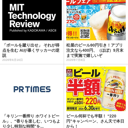
「ボールを蹴り出せ」 それが得
松屋のビール90円引き！アプリ
点を生む AIが暴くサッカーの逆
注文なら400円、（ほぼ）9月末
説
まで実施で嬉しいぞ
2026年6月16日
2026年7月8日
「キリン一番搾り ホワイトビー
ビール何杯でも半額！ “220
ル」、“香りを楽しむ、いつもよ
円”キャンペーン、さん天で本日
り少し特別な時間”を...
から！