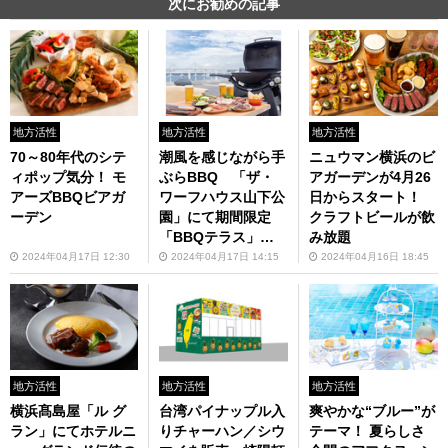
次にお勧めの記事
地方活性
地方活性
地方活性
70～80年代のシテ
潮風を感じながら手
ニュウマン横浜のビ
ィポップ気分！ モ
ぶらBBQ 「ザ・
アガーデンが4月26
アーズBBQビアガ
ワーフハウス山下公
日からスタート！
ーデン
園」にて期間限定
クラフトビールが飲
「BBQテラス」オ
み放題
ープン
2024年04月17日 12:30
2024年04月17日 14:15
2024年04月16日 18:45
地方活性
地方活性
地方活性
横浜髙島屋「ル グ
台湾パイナップル入
爽やかな“ブルー”が
ラン」にてホテルニ
りチャーハン／シウ
テーマ！ 夏らしさ