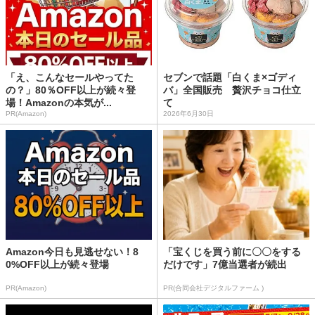
「え、こんなセールやってた
セブンで話題「白くま×ゴディ
の？」80％OFF以上が続々登
バ」全国販売 贅沢チョコ仕立
場！Amazonの本気が...
て
PR(Amazon)
2026年6月30日
Amazon今日も見逃せない！8
「宝くじを買う前に〇〇をする
0%OFF以上が続々登場
だけです」7億当選者が続出
PR(Amazon)
PR(合同会社デジタルファーム )