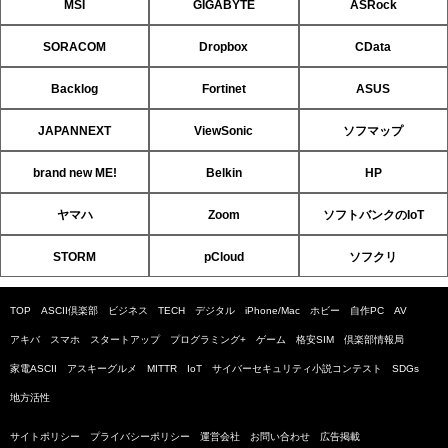
MSI
GIGABYTE
ASRock
SORACOM
Dropbox
CData
Backlog
Fortinet
ASUS
JAPANNEXT
ViewSonic
ソフマップ
brand new ME!
Belkin
HP
ヤマハ
Zoom
ソフトバンクのIoT
STORM
pCloud
ソフクリ
TOP
ASCII倶楽部
ビジネス
TECH
デジタル
iPhone/Mac
ホビー
自作PC
AV
アキバ
スマホ
スタートアップ
プログラミング+
ゲーム
格安SIM
倶楽部情報局
家電ASCII
アスキーグルメ
MITTR
IoT
サイバーセキュリティ小説コンテスト
SDGs
地方活性
サイトポリシー
プライバシーポリシー
運営会社
お問い合わせ
広告掲載