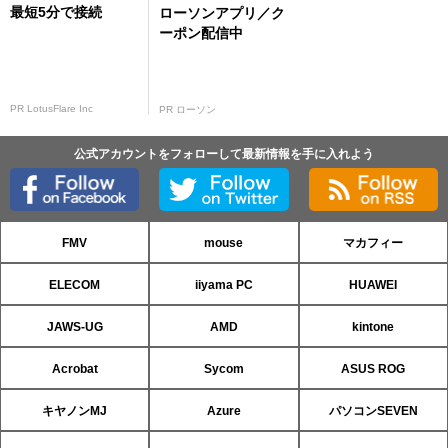
最短5分で接続
ローソンアプリ／ク
ーポン配信中
PR LotusFlare Inc
PR ローソン
公式アカウントをフォローして最新情報を手に入れよう
FMV
mouse
マカフィー
ELECOM
iiyama PC
HUAWEI
JAWS-UG
AMD
kintone
Acrobat
Sycom
ASUS ROG
キヤノンMJ
Azure
パソコンSEVEN