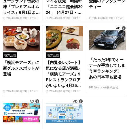
ューグランド伝統の
マイを販売 崎陽軒
全開のアフタヌーン
味「プレミアムオム
「ニコニコ超会議20
ティー
ライス」6月1日より
24」（4月27日・28
期間限定販売（1日1
日）出展
2024年04月19日 12:30
2024年04月19日 13:15
2024年04月19日 17:45
0皿限定）
AD
地方活性
地方活性
「たった1年でオー
「横浜モアーズ」に
【内覧会レポート】
ナーが手放してしま
新グルメスポットが
気になる店が満載♪
う車ランキング」
登場
「横浜モアーズ」9
あの日本車も登場
Fレストランフロア
がいよいよ4月25日
PR Skyrocket株式会社
（木）リニューアル
2024年04月23日 17:45
2024年04月23日 19:00
オープン
AD
AD