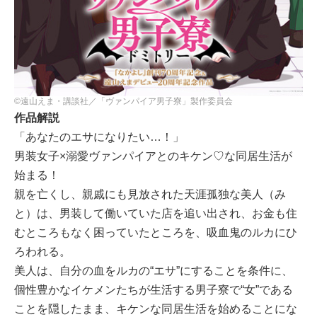
©遠山えま・講談社／「ヴァンパイア男子寮」製作委員会
作品解説
「あなたのエサになりたい…！」
男装女子×溺愛ヴァンパイアとのキケン♡な同居生活が
始まる！
親を亡くし、親戚にも見放された天涯孤独な美人（み
と）は、男装して働いていた店を追い出され、お金も住
むところもなく困っていたところを、吸血鬼のルカにひ
ろわれる。
美人は、自分の血をルカの“エサ”にすることを条件に、
個性豊かなイケメンたちが生活する男子寮で“女”である
ことを隠したまま、キケンな同居生活を始めることにな