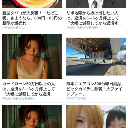
新型タバコが大反響！「たばこ
リボ地獄から抜け出したい人
税、さようなら」600円→83円の
は、返済を3～6ヶ月停止して
新型が爆売れ
『大幅に減額してから返済す...
PR(株式会社HAL)
PR(渋谷法務総合事務所)
カードローン50万円以上の人
熊本にエアコン300台即日納品、
は、返済を3～6ヶ月停止して
ビックカメラに称賛「大ファイ
『大幅に減額してから返済...
ンプレー」
PR(渋谷法務総合事務所)
2026年7月30日