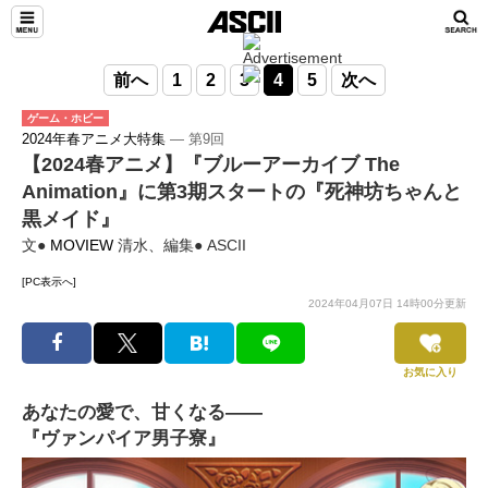
前へ
1
2
3
4
5
次へ
ゲーム・ホビー
2024年春アニメ大特集
― 第9回
【2024春アニメ】『ブルーアーカイブ The
Animation』に第3期スタートの『死神坊ちゃんと
黒メイド』
文●
MOVIEW
清水、編集● ASCII
[PC表示へ]
2024年04月07日 14時00分更新
お気に入り
あなたの愛で、甘くなる――
『ヴァンパイア男子寮』