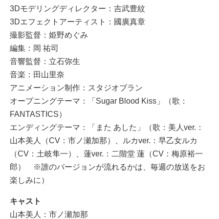
3Dモデリングディレクター：吉武豊紋
3Dエフェクトアーティスト：國廣真章
撮影監督：姫野めぐみ
編集：岡 祐司
音響監督：立石弥生
音楽：田山里奈
アニメーション制作：スタジオブラン
オープニングテーマ：「Sugar Blood Kiss」（歌：
FANTASTICS）
エンディングテーマ：「また あした」（歌：美人ver.：
山本美人（CV：市ノ瀬加那）、ルカver.：早乙女ルカ
（CV：土岐隼一）、蓮ver.：二階堂 蓮（CV：梅原裕一
郎） ※誰のバージョンが流れるかは、毎週の放送をお
楽しみに）
キャスト
山本美人：市ノ瀬加那