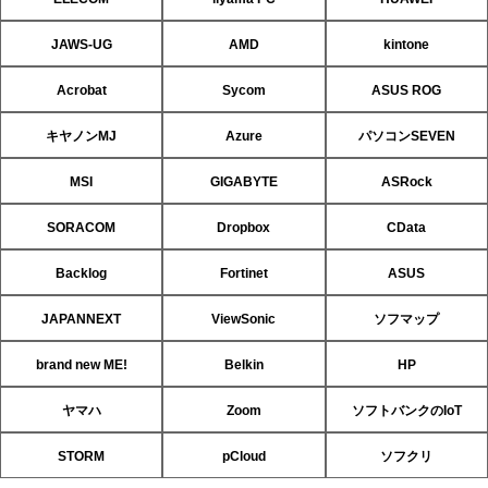
JAWS-UG
AMD
kintone
Acrobat
Sycom
ASUS ROG
キヤノンMJ
Azure
パソコンSEVEN
MSI
GIGABYTE
ASRock
SORACOM
Dropbox
CData
Backlog
Fortinet
ASUS
JAPANNEXT
ViewSonic
ソフマップ
brand new ME!
Belkin
HP
ヤマハ
Zoom
ソフトバンクのIoT
STORM
pCloud
ソフクリ