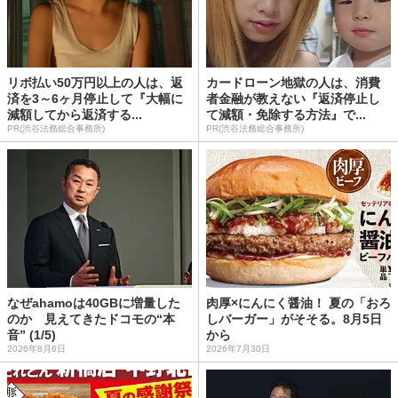
リボ払い50万円以上の人は、返
カードローン地獄の人は、消費
済を3～6ヶ月停止して『大幅に
者金融が教えない『返済停止し
減額してから返済する...
て減額・免除する方法』で...
PR(渋谷法務総合事務所)
PR(渋谷法務総合事務所)
なぜahamoは40GBに増量した
肉厚×にんにく醤油！ 夏の「おろ
のか 見えてきたドコモの“本
しバーガー」がそそる。8月5日
音” (1/5)
から
2026年8月6日
2026年7月30日