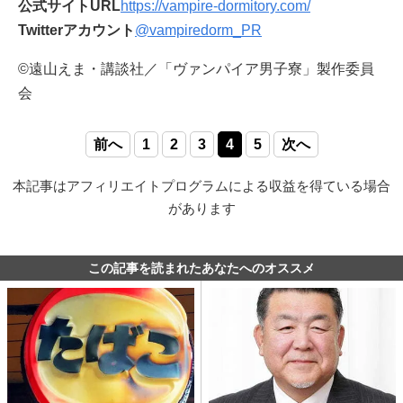
公式サイトURL
https://vampire-dormitory.com/
Twitterアカウント
@vampiredorm_PR
©遠山えま・講談社／「ヴァンパイア男子寮」製作委員
会
前へ
1
2
3
4
5
次へ
本記事はアフィリエイトプログラムによる収益を得ている場合
があります
この記事を読まれたあなたへのオススメ