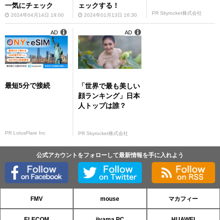
一気にチェック
ェックする！
PR Skyrocket株式会社
2024年04月14日 19:00
2024年01月13日 16:30
AD
AD
最短5分で接続
「世界で最も美しい
顔ランキング」日本
人トップは誰？
PR LotusFlare Inc
PR Skyrocket株式会社
公式アカウントをフォローして最新情報を手に入れよう
FMV
mouse
マカフィー
ELECOM
iiyama PC
HUAWEI