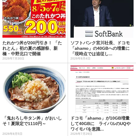
たれかつ丼が200円引き！ 「た
ソフトバンク宮川社長、ドコモ
れとん」初の夏の感謝祭、新
「ahamo」の40GBへの増量に
橋・中野北口で開催
「現時点では追従し...
2026年7月30日
2026年8月4日
「鬼おろし牛タン丼」がおいし
ドコモ「ahamo」が10GB増量
そ！夏限定で1110円～
して40GBに ライバルのUQや
ワイモバを意識...
2026年8月5日
2026年7月29日