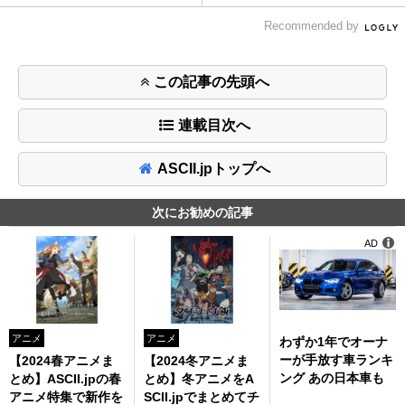
Recommended by
この記事の先頭へ
連載目次へ
ASCII.jpトップへ
次にお勧めの記事
AD
アニメ
アニメ
わずか1年でオーナ
ーが手放す車ランキ
【2024春アニメま
【2024冬アニメま
ング あの日本車も
とめ】ASCII.jpの春
とめ】冬アニメをA
アニメ特集で新作を
SCII.jpでまとめてチ