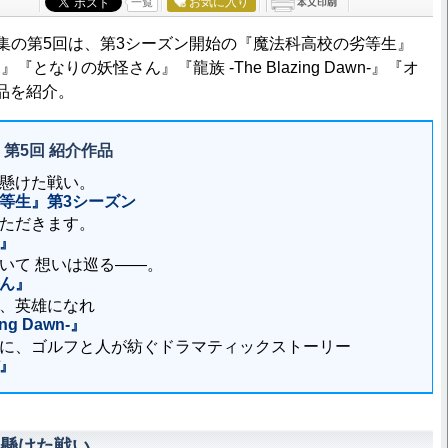
お気に入り
一覧
メ特集の第5回は、第3シーズン開始の『魔法科高校の劣等生』
となりの妖怪さん』『龍族 -The Blazing Dawn-』『オ
品を紹介。
 第5回 紹介作品
懸けた戦い。
等生』第3シーズン
ただきます。
』
いて 想いは巡る――。
ん』
、英雄になれ
ing Dawn-』
に、ゴルフと人が紡ぐドラマティックストーリー
』
懸けた戦い。