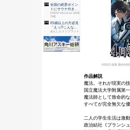
全国の絶景ポイン
トにサウナ付きの
シェア別...
COCO VILLA on GOE
THE
65歳以上の方必見
「えっ!?こんなお
値段...
あんしんインプラント
©2023 佐島 勤/K
作品解説
魔法。それが現実の
国立魔法大学附属第一
魔法師として致命的
すべてが完全無欠な
二人の学生生活は激
政治結社《ブランシ