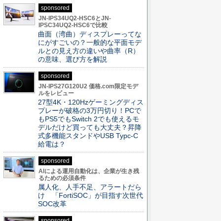
sponsored
JN-IPS34UQ2-HSC6とJN-
IPSC34UQ2-HSC6で比較
曲面（湾曲）ディスプレーってな
にがすごいの？一般的な平面モデ
ルとの見え方の違いや曲率（R）
の意味、選び方を解説
sponsored
JN-IPS27G120U2 価格.com限定モデ
ルをレビュー
27型4K・120Hzゲーミングディス
プレーが破格の3万円切り！PCで
もPS5でもSwitch 2でも使えるモ
デルだけど買っても大丈夫？昇降
式多機能スタンドやUSB Typc-C
給電は？
sponsored
AIによる運用自動化は、企業が生き残
るための必須条件
属人化、人手不足、アラートだら
け 「FortiSOC」が目指す次世代
SOC改革
sponsored