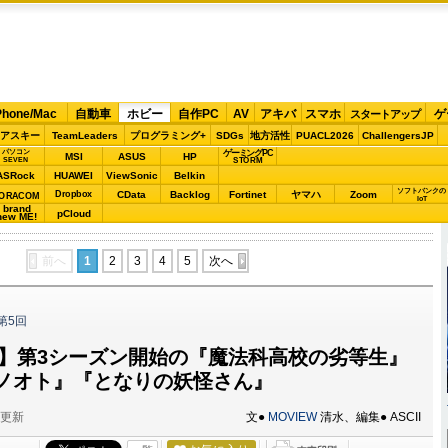
Phone/Mac
自動車
ホビー
自作PC
AV
アキバ
スマホ
ゲ
スタートアップ
アスキー
TeamLeaders
プログラミング+
SDGs
地方活性
PUACL2026
ChallengersJP
パソコン
ゲーミングPC
MSI
ASUS
HP
STORM
SEVEN
ASRock
HUAWEI
ViewSonic
Belkin
ソフトバンクの
Dropbox
CData
Backlog
Fortinet
ヤマハ
Zoom
ORACOM
IoT
brand
pCloud
new ME!
前へ
1
2
3
4
5
次へ
第5回
ニメ】第3シーズン開始の『魔法科高校の劣等生』
ノオト』『となりの妖怪さん』
分更新
文●
MOVIEW
清水、編集● ASCII