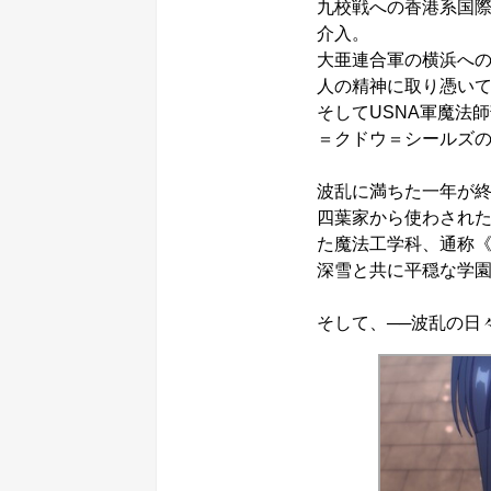
九校戦への香港系国
介入。
大亜連合軍の横浜へ
人の精神に取り憑い
そしてUSNA軍魔法
＝クドウ＝シールズ
波乱に満ちた一年が
四葉家から使わされ
た魔法工学科、通称
深雪と共に平穏な学
そして、──波乱の日