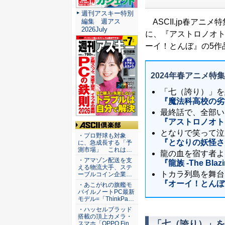
週刊アスキー特別
ASCII.jp春アニ
編集 週アス
2026July
に、『アストロノオト』『
ーイ！とんぼ』の5作
2024年春アニメ特集
「七（誇り）」を
『魔法科高校の劣
最終話で、全部い
『アストロノオト
となりで笑って泣
ASCII倶楽部
・プロ野球も対象
『となりの妖怪さ
に、急成長する「予
測市場」 これは…
龍の血を宿す者よ
・アマゾン配送を支
『龍族 -The Blaz
える物流大手、ステ
トカラ列島を舞台
ーブルコイン企業…
『オーイ！とんぼ
・あこがれの旗艦モ
バイルノートPC最新
モデル=「ThinkPa…
・ハッセルブラッド
搭載の頂上カメラ・
「七（誇り）」を
スマホ「OPPO Fin…