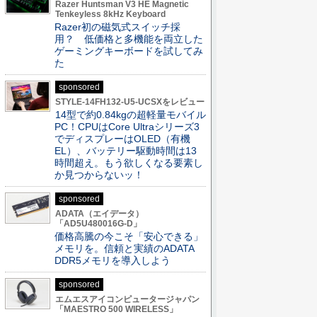
Razer Huntsman V3 HE Magnetic
Tenkeyless 8kHz Keyboard
Razer初の磁気式スイッチ採
用？ 低価格と多機能を両立した
ゲーミングキーボードを試してみ
た
sponsored
STYLE-14FH132-U5-UCSXをレビュー
14型で約0.84kgの超軽量モバイル
PC！CPUはCore Ultraシリーズ3
でディスプレーはOLED（有機
EL）、バッテリー駆動時間は13
時間超え。もう欲しくなる要素し
か見つからないッ！
sponsored
ADATA（エイデータ）
「AD5U480016G-D」
価格高騰の今こそ「安心できる」
メモリを。信頼と実績のADATA
DDR5メモリを導入しよう
sponsored
エムエスアイコンピュータージャパン
「MAESTRO 500 WIRELESS」