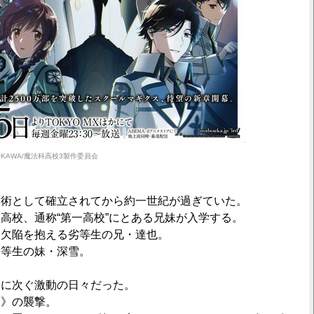
ADOKAWA/魔法科高校3製作委員会
技術として確立されてから約一世紀が過ぎていた。
高校、通称“第一高校”にとある兄妹が入学する。
な欠陥を抱える劣等生の兄・達也。
優等生の妹・深雪。
動に次ぐ激動の日々だった。
ュ》の襲撃。