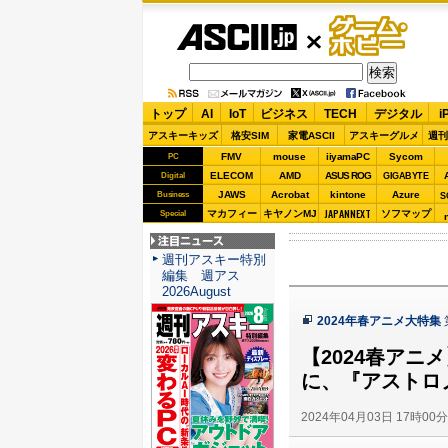
ASCII.jp
ゲーム・
ホビー
トップ
AI
IoT
ビジネス
TECH
デジタル
i
アスキーキッズ
格安SIM
家電ASCII
アスキーグルメ
週刊
FMV
mouse
iiyamaPC
Sycom
PC
ELECOM
AMD
ASUS ROG
Digital
GIGABYTE
JAWS
Acrobat
kintone
Azure
Business
S
JAPANNEXT
マカフィー
キヤノンMJ
ソフマップ
Special
注目ニュース
週刊アスキー特別
編集 週アス
2026August
2024年春アニメ大特集
【2024春ア
に、『アストロ
2024年04月03日 17時00