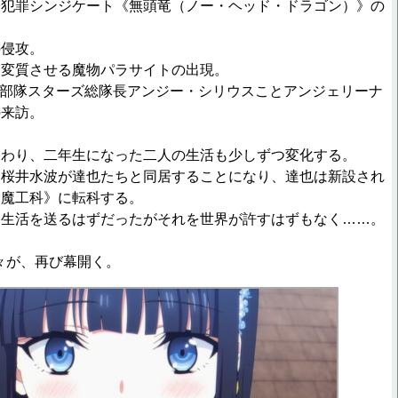
際犯罪シンジケート《無頭竜（ノー・ヘッド・ドラゴン）》の
の侵攻。
て変質させる魔物パラサイトの出現。
師部隊スターズ総隊長アンジー・シリウスことアンジェリーナ
の来訪。
終わり、二年生になった二人の生活も少しずつ変化する。
た桜井水波が達也たちと同居することになり、達也は新設され
《魔工科》に転科する。
園生活を送るはずだったがそれを世界が許すはずもなく……。
々が、再び幕開く。