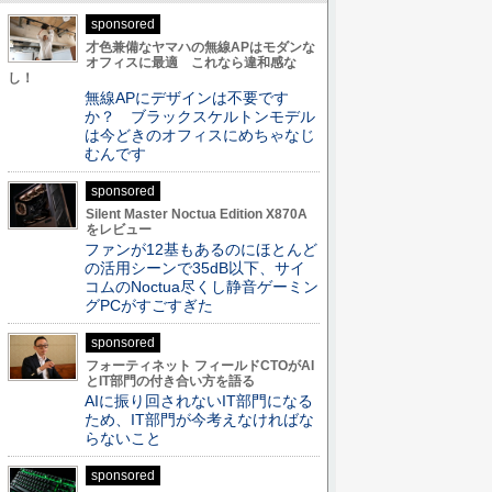
sponsored
才色兼備なヤマハの無線APはモダンな
オフィスに最適 これなら違和感な
し！
無線APにデザインは不要です
か？ ブラックスケルトンモデル
は今どきのオフィスにめちゃなじ
むんです
sponsored
Silent Master Noctua Edition X870A
をレビュー
ファンが12基もあるのにほとんど
の活用シーンで35dB以下、サイ
コムのNoctua尽くし静音ゲーミン
グPCがすごすぎた
sponsored
フォーティネット フィールドCTOがAI
とIT部門の付き合い方を語る
AIに振り回されないIT部門になる
ため、IT部門が今考えなければな
らないこと
sponsored