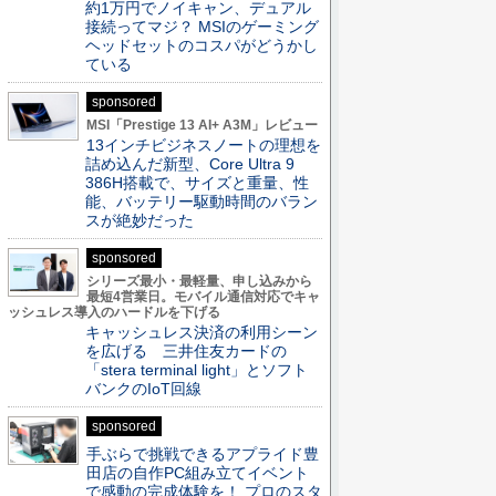
約1万円でノイキャン、デュアル
接続ってマジ？ MSIのゲーミング
ヘッドセットのコスパがどうかし
ている
sponsored
MSI「Prestige 13 AI+ A3M」レビュー
13インチビジネスノートの理想を
詰め込んだ新型、Core Ultra 9
386H搭載で、サイズと重量、性
能、バッテリー駆動時間のバラン
スが絶妙だった
sponsored
シリーズ最小・最軽量、申し込みから
最短4営業日。モバイル通信対応でキャ
ッシュレス導入のハードルを下げる
キャッシュレス決済の利用シーン
を広げる 三井住友カードの
「stera terminal light」とソフト
バンクのIoT回線
sponsored
手ぶらで挑戦できるアプライド豊
田店の自作PC組み立てイベント
で感動の完成体験を！ プロのスタ