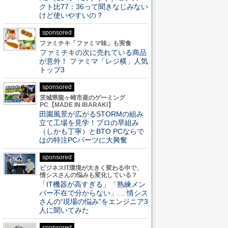
クト比77：36って聞きなじみない
けど使いやすいの？
sponsored
ファミチキ「ファミマ味」も実食
ファミチキの次に売れている商品
が意外！ ファミマ「レジ横」人気
トップ3
sponsored
茨城県龍ヶ崎市産のゲーミング
PC【MADE IN IBARAKI】
田園風景が広がるSTORMの組み
立て工場を見学！プロの早組み
（しかも丁寧）とBTO PCならで
はの特注PCパーツに大興奮
sponsored
ビジネスIT環境が大きく変わる中で、
情シスさんの悩みも変化している？
「IT機器が高すぎる」「熟練メン
バー不在で分からない」… 情シス
さんの“現場の悩み”をエンジニア3
人に聞いてみた
sponsored