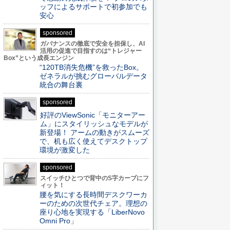
ッフによるサポートで初参加でも
安心
sponsored
ガバナンスの徹底で安全を担保し、AI
活用の促進で目指すのは“トレジャー
Box”という成長エンジン
“120TB消失危機”を救ったBox。
ゼネラルが挑むグローバルデータ
統合の舞台裏
sponsored
好評のViewSonic「モニターアー
ム」にスタイリッシュなモデルが
新登場！ アームの動きがスムーズ
で、机も広く使えてデスクトップ
環境が激変した
sponsored
スイッチひとつで背中のS字カーブにフ
ィット！
腰を気にする長時間デスクワーカ
ーのための次世代チェア。理想の
座り心地を実現する「LiberNovo
Omni Pro」