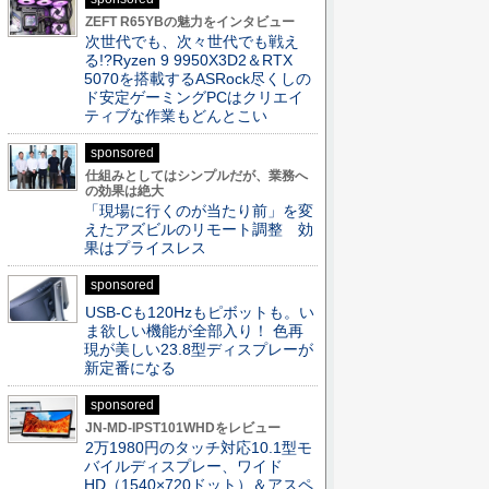
ZEFT R65YBの魅力をインタビュー
次世代でも、次々世代でも戦え
る!?Ryzen 9 9950X3D2＆RTX
5070を搭載するASRock尽くしの
ド安定ゲーミングPCはクリエイ
ティブな作業もどんとこい
sponsored
仕組みとしてはシンプルだが、業務へ
の効果は絶大
「現場に行くのが当たり前」を変
えたアズビルのリモート調整 効
果はプライスレス
sponsored
USB-Cも120Hzもピボットも。い
ま欲しい機能が全部入り！ 色再
現が美しい23.8型ディスプレーが
新定番になる
sponsored
JN-MD-IPST101WHDをレビュー
2万1980円のタッチ対応10.1型モ
バイルディスプレー、ワイド
HD（1540×720ドット）＆アスペ