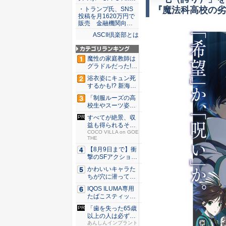
『魔法科高校の劣
・トランプ氏、SNS
投稿を月1620万円で
販売 金融機関向…
ASCII倶楽部とは
魔性の家庭教師は
グラドルだった!?
村雨...
浴衣姿にキュン死
するかも!? 新海ま
きが...
「制服ルーズの高
校生やスーツ姿の
OLを演...
すべてが絶景、収
益も得られるその
仕組みと...
COCO VILLA on GOE
THE
【8月9日まで】衝
撃のSFアクション
『G...
かわいいキャラた
ちが穴に潜ってひ
どい目に...
IQOS ILUMA専用
たばこスティッ
ク...
「歯を失った65歳
以上の人は必ずや
って」...
あんしんインプラント