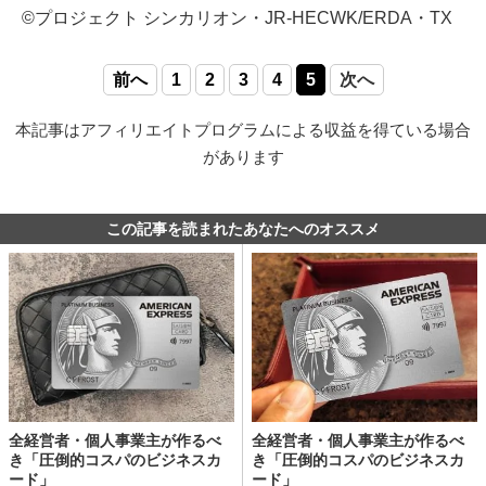
©プロジェクト シンカリオン・JR-HECWK/ERDA・TX
前へ
1
2
3
4
5
次へ
本記事はアフィリエイトプログラムによる収益を得ている場合
があります
この記事を読まれたあなたへのオススメ
全経営者・個人事業主が作るべ
全経営者・個人事業主が作るべ
き「圧倒的コスパのビジネスカ
き「圧倒的コスパのビジネスカ
ード」
ード」