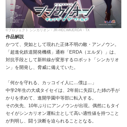
©プロジェクト シンカリオン・JR-HECWK/ERDA・TX
作品解説
かつて、突如として現れた正体不明の敵・アンノウン。
「超進化鉄道開発機構」通称「ERDA（エルダ）」は、
対抗手段として新幹線が変形するロボット「シンカリオ
ン」を開発し、脅威に備えていた。
「何かを守れる、カッコイイ人に…僕は…」
中学2年生の大成タイセイは、2年前に失踪した姉の手が
かりを求めて、進開学園中等部に転入する。
その矢先、10年ぶりにアンノウンが出現。偶然にもタイ
セイがシンカリオン運転士として高い適性値を持つこと
が判明し、闘う決断を迫られることとなる。