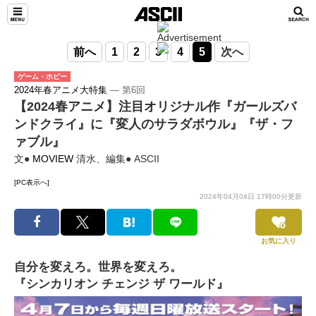
前へ
1
2
3
4
5
次へ
ゲーム・ホビー
2024年春アニメ大特集
― 第6回
【2024春アニメ】注目オリジナル作『ガールズバ
ンドクライ』に『変人のサラダボウル』『ザ・フ
ァブル』
文●
MOVIEW
清水、編集● ASCII
[PC表示へ]
2024年04月04日 17時00分更新
お気に入り
自分を変えろ。世界を変えろ。
『シンカリオン チェンジ ザ ワールド』