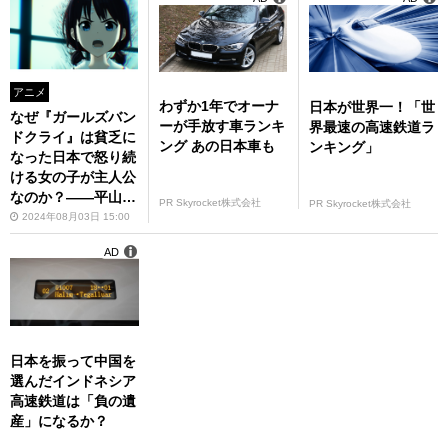
アニメ
わずか1年でオーナ
日本が世界一！「世
なぜ『ガールズバン
ーが手放す車ランキ
界最速の高速鉄道ラ
ドクライ』は貧乏に
ング あの日本車も
ンキング」
なった日本で怒り続
ける女の子が主人公
なのか？――平山理
PR Skyrocket株式会社
PR Skyrocket株式会社
志Pに聞く
2024年08月03日 15:00
AD
日本を振って中国を
選んだインドネシア
高速鉄道は「負の遺
産」になるか？