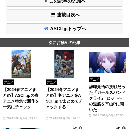
この記事の先頭へ
連載目次へ
ASCII.jpトップへ
次にお勧めの記事
アニメ
アニメ
アニメ
辞職覚悟の挑戦だっ
【2024春アニメま
【2024冬アニメま
た『ガールズバンド
とめ】ASCII.jpの春
とめ】冬アニメをA
クライ』 ヒットへ
アニメ特集で新作を
SCII.jpでまとめてチ
の道筋を平山Pに聞
一気にチェック
ェックする！
いた
2024年08月04日 15:00
2024年04月14日 19:00
2024年01月13日 16:30
AD
AD