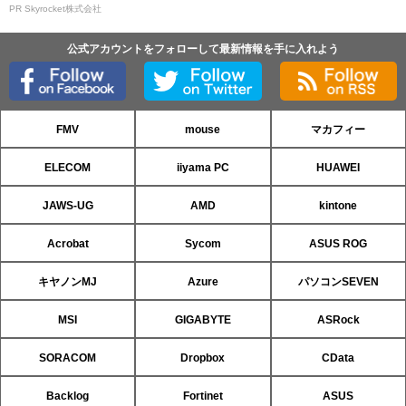
PR Skyrocket株式会社
公式アカウントをフォローして最新情報を手に入れよう
FMV
mouse
マカフィー
ELECOM
iiyama PC
HUAWEI
JAWS-UG
AMD
kintone
Acrobat
Sycom
ASUS ROG
キヤノンMJ
Azure
パソコンSEVEN
MSI
GIGABYTE
ASRock
SORACOM
Dropbox
CData
Backlog
Fortinet
ASUS