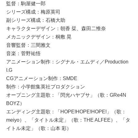
監督：駒屋健一郎
シリーズ構成：梅原英司
副シリーズ構成：石橋大助
キャラクターデザイン：朝香 栞、森田二惟奈
メカニックデザイン：桐敷 晃
音響監督：三間雅文
音楽：菅野祐悟
アニメーション制作：シグナル・エムディ／Production
I.G
CGアニメーション制作：SMDE
制作：小学館集英社プロダクション
オープニング主題歌：「閃光ハヤブサ」（歌：GRe4N
BOYZ）
エンディング主題歌：「HOPE!HOPE!HOPE!」（歌：
meiyo）、「タイトル未定」（歌：THE ALFEE）、「タ
イトル未定」（歌：山本 彩）