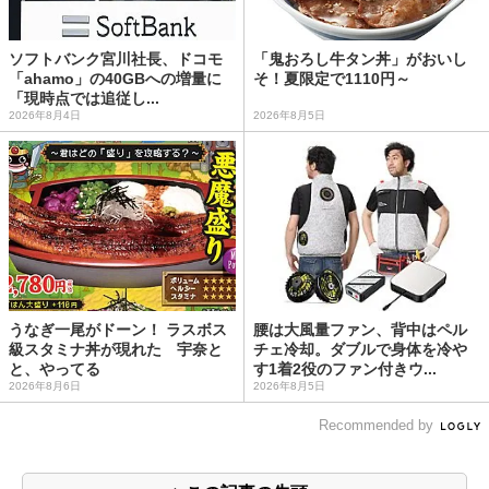
ソフトバンク宮川社長、ドコモ
「鬼おろし牛タン丼」がおいし
「ahamo」の40GBへの増量に
そ！夏限定で1110円～
「現時点では追従し...
2026年8月4日
2026年8月5日
うなぎ一尾がドーン！ ラスボス
腰は大風量ファン、背中はペル
級スタミナ丼が現れた 宇奈と
チェ冷却。ダブルで身体を冷や
と、やってる
す1着2役のファン付きウ...
2026年8月6日
2026年8月5日
Recommended by