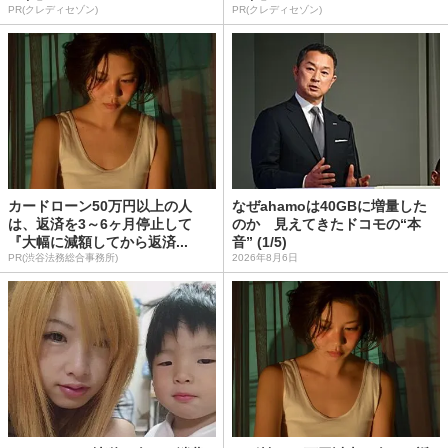
PR(クレディセゾン)
PR(クレディセゾン)
カードローン50万円以上の人
なぜahamoは40GBに増量した
は、返済を3～6ヶ月停止して
のか 見えてきたドコモの“本
『大幅に減額してから返済...
音” (1/5)
PR(渋谷法務総合事務所)
2026年8月6日