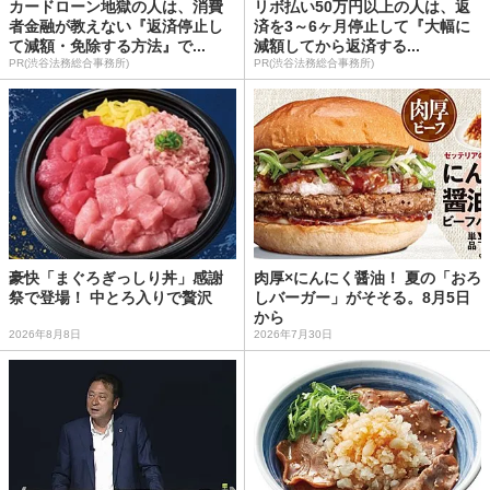
カードローン地獄の人は、消費
リボ払い50万円以上の人は、返
者金融が教えない『返済停止し
済を3～6ヶ月停止して『大幅に
て減額・免除する方法』で...
減額してから返済する...
PR(渋谷法務総合事務所)
PR(渋谷法務総合事務所)
豪快「まぐろぎっしり丼」感謝
肉厚×にんにく醤油！ 夏の「おろ
祭で登場！ 中とろ入りで贅沢
しバーガー」がそそる。8月5日
から
2026年8月8日
2026年7月30日