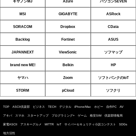
キヤノンMJ
Azure
パソコンSEVEN
MSI
GIGABYTE
ASRock
SORACOM
Dropbox
CData
Backlog
Fortinet
ASUS
JAPANNEXT
ViewSonic
ソフマップ
brand new ME!
Belkin
HP
ヤマハ
Zoom
ソフトバンクのIoT
STORM
pCloud
ソフクリ
TOP
ASCII倶楽部
ビジネス
TECH
デジタル
iPhone/Mac
ホビー
自作PC
AV
アキバ
スマホ
スタートアップ
プログラミング+
ゲーム
格安SIM
倶楽部情報局
家電ASCII
アスキーグルメ
MITTR
IoT
サイバーセキュリティ小説コンテスト
SDGs
地方活性