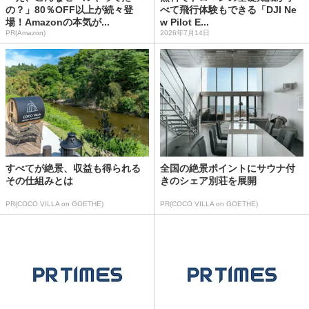
の？」80％OFF以上が続々登
べて飛行体験もできる「DJI Ne
場！Amazonの本気が...
w Pilot E...
PR(Amazon)
2026年7月14日
すべてが絶景、収益も得られる
全国の絶景ポイントにサウナ付
その仕組みとは
きのシェア別荘を展開
PR(COCO VILLA on GOETHE)
PR(COCO VILLA on GOETHE)