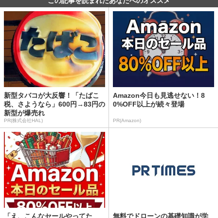
この記事を読まれたあなたへのオススメ
新型タバコが大反響！「たばこ
Amazon今日も見逃せない！8
税、さようなら」600円→83円の
0%OFF以上が続々登場
新型が爆売れ
PR(株式会社HAL)
PR(Amazon)
「え、こんなセールやってた
無料でドローンの基礎知識が学