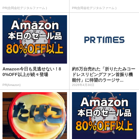
PR(合同会社デジタルファーム )
PR(合同会社デジタルファーム )
Amazon今日も見逃せない！8
約5万台売れた「折りたたみコー
0%OFF以上が続々登場
ドレスリビングファン首振り機
能付」に待望のラージサ...
PR(Amazon)
2026年4月30日