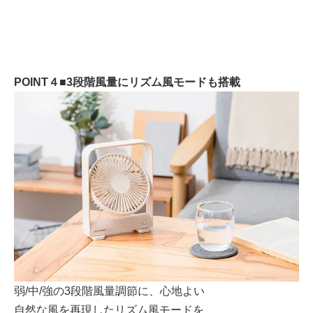
POINT４■3段階風量にリズム風モードも搭載
弱/中/強の3段階風量調節に、心地よい
自然な風を再現したリズム風モードを