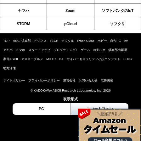
ヤマハ
Zoom
ソフトバンクのIoT
STORM
pCloud
ソフクリ
TOP
ASCII倶楽部
ビジネス
TECH
デジタル
iPhone/Mac
ホビー
自作PC
AV
アキバ
スマホ
スタートアップ
プログラミング+
ゲーム
格安SIM
倶楽部情報局
家電ASCII
アスキーグルメ
MITTR
IoT
サイバーセキュリティ小説コンテスト
SDGs
地方活性
サイトポリシー
プライバシーポリシー
運営会社
お問い合わせ
広告掲載
© KADOKAWA ASCII Research Laboratories, Inc. 2026
表示形式
PC
スマートフォン