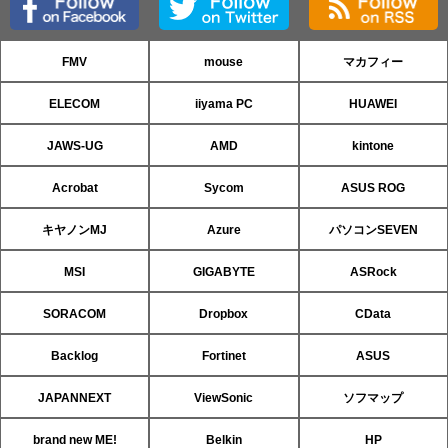
FMV
mouse
マカフィー
ELECOM
iiyama PC
HUAWEI
JAWS-UG
AMD
kintone
Acrobat
Sycom
ASUS ROG
キヤノンMJ
Azure
パソコンSEVEN
MSI
GIGABYTE
ASRock
SORACOM
Dropbox
CData
Backlog
Fortinet
ASUS
JAPANNEXT
ViewSonic
ソフマップ
brand new ME!
Belkin
HP