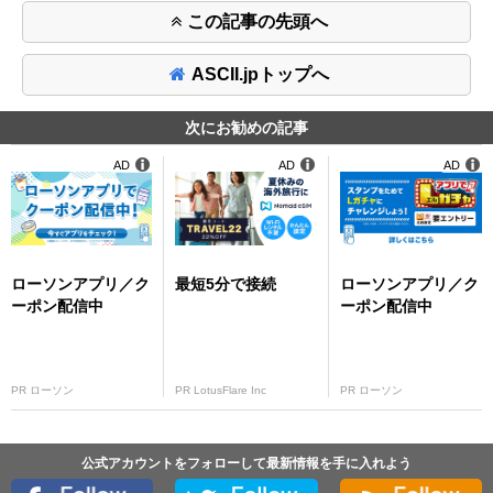
この記事の先頭へ
ASCII.jpトップへ
次にお勧めの記事
AD
AD
AD
ローソンアプリ／ク
最短5分で接続
ローソンアプリ／ク
ーポン配信中
ーポン配信中
PR ローソン
PR LotusFlare Inc
PR ローソン
公式アカウントをフォローして最新情報を手に入れよう