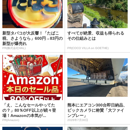
新型タバコが大反響！「たばこ
すべてが絶景、収益も得られる
税、さようなら」600円→83円の
その仕組みとは
新型が爆売れ
PR(株式会社HAL)
PR(COCO VILLA on GOETHE)
「え、こんなセールやってた
熊本にエアコン300台即日納品、
の？」80％OFF以上が続々登
ビックカメラに称賛「大ファイ
場！Amazonの本気が...
ンプレー」
PR(Amazon)
2026年7月30日