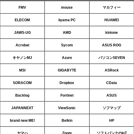
FMV
mouse
マカフィー
ELECOM
iiyama PC
HUAWEI
JAWS-UG
AMD
kintone
Acrobat
Sycom
ASUS ROG
キヤノンMJ
Azure
パソコンSEVEN
MSI
GIGABYTE
ASRock
SORACOM
Dropbox
CData
Backlog
Fortinet
ASUS
JAPANNEXT
ViewSonic
ソフマップ
brand new ME!
Belkin
HP
ヤマハ
Zoom
ソフトバンクのIoT