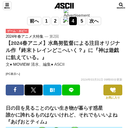
前へ
1
2
3
4
5
次へ
ゲーム・ホビー
2024年春アニメ大特集
― 第2回
【2024春アニメ】水島努監督による注目オリジナ
ル作『終末トレインどこへいく？』に『神は遊戯
に飢えている。』
文●
MOVIEW
清水、編集● ASCII
[PC表示へ]
2024年03月31日 09時00分更新
お気に入り
日の目を見ることのない生き物が暮らす惑星
誰かに誇れるものはないけれど、それでもいいよね
『あげおとティム』