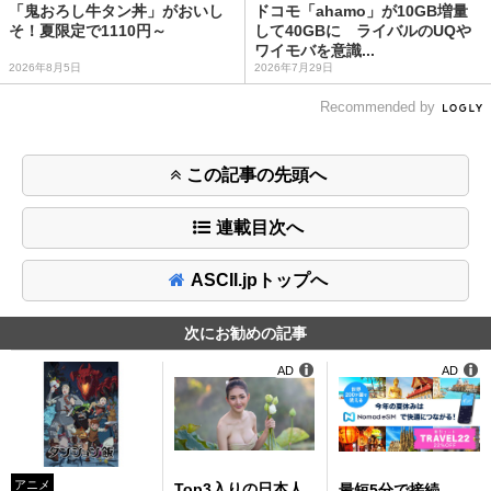
「鬼おろし牛タン丼」がおいし
ドコモ「ahamo」が10GB増量
そ！夏限定で1110円～
して40GBに ライバルのUQや
ワイモバを意識...
2026年8月5日
2026年7月29日
Recommended by
この記事の先頭へ
連載目次へ
ASCII.jpトップへ
次にお勧めの記事
AD
AD
アニメ
Top3入りの日本人
最短5分で接続