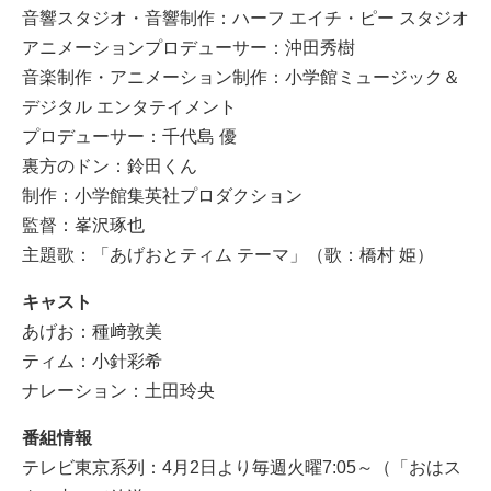
音響スタジオ・音響制作：ハーフ エイチ・ピー スタジオ
アニメーションプロデューサー：沖田秀樹
音楽制作・アニメーション制作：小学館ミュージック＆
デジタル エンタテイメント
プロデューサー：千代島 優
裏方のドン：鈴田くん
制作：小学館集英社プロダクション
監督：峯沢琢也
主題歌：「あげおとティム テーマ」（歌：橋村 姫）
キャスト
あげお：種﨑敦美
ティム：小針彩希
ナレーション：土田玲央
番組情報
テレビ東京系列：4月2日より毎週火曜7:05～（「おはス