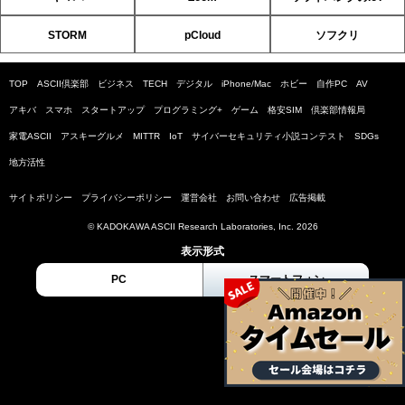
STORM
pCloud
ソフクリ
TOP
ASCII倶楽部
ビジネス
TECH
デジタル
iPhone/Mac
ホビー
自作PC
AV
アキバ
スマホ
スタートアップ
プログラミング+
ゲーム
格安SIM
倶楽部情報局
家電ASCII
アスキーグルメ
MITTR
IoT
サイバーセキュリティ小説コンテスト
SDGs
地方活性
サイトポリシー
プライバシーポリシー
運営会社
お問い合わせ
広告掲載
© KADOKAWA ASCII Research Laboratories, Inc. 2026
表示形式
PC
スマートフォン