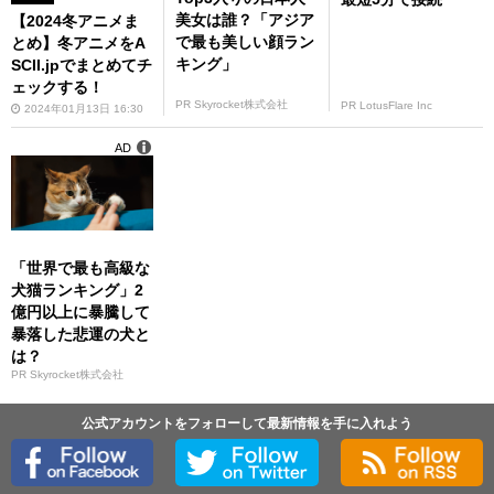
美女は誰？「アジア
【2024冬アニメま
で最も美しい顔ラン
とめ】冬アニメをA
キング」
SCII.jpでまとめてチ
ェックする！
PR Skyrocket株式会社
PR LotusFlare Inc
2024年01月13日 16:30
AD
「世界で最も高級な
犬猫ランキング」2
億円以上に暴騰して
暴落した悲運の犬と
は？
PR Skyrocket株式会社
公式アカウントをフォローして最新情報を手に入れよう