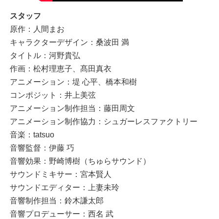
スタッフ
原作：人間まお
キャラクターデザイン：桑波田 満
タイトル：河野貴弘
作画：松村理恵子、髙田真衣
アニメーション：堤 心平、橋本和樹
コンポジット：井上美弦
アニメーション制作担当：藤田周文
アニメーション制作協力：シュガーレスファクトリー
音楽：tatsuo
音響監督：伊藤 巧
音響効果：野崎博樹（ちゅらサウンド）
サウンドミキサー：宮本賢人
サウンドエディター：上妻未玲
音響制作担当：鈴木謙太郎
音響プロデューサー：西名 武