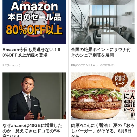
Amazon今日も見逃せない！8
全国の絶景ポイントにサウナ付
0%OFF以上が続々登場
きのシェア別荘を展開
PR(Amazon)
PR(COCO VILLA on GOETHE)
なぜahamoは40GBに増量した
肉厚×にんにく醤油！ 夏の「おろ
のか 見えてきたドコモの“本
しバーガー」がそそる。8月5日
音” (1/5)
から