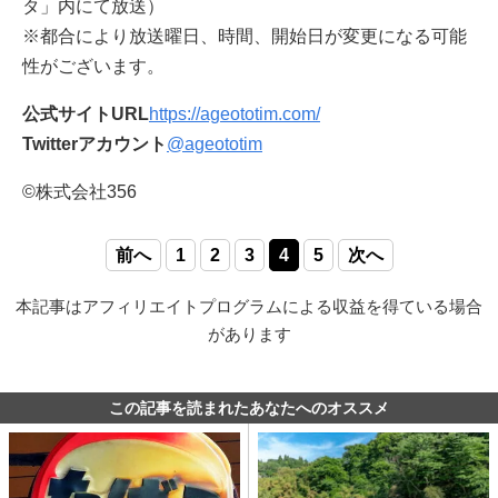
タ」内にて放送）
※都合により放送曜日、時間、開始日が変更になる可能
性がございます。
公式サイトURL
https://ageototim.com/
Twitterアカウント
@ageototim
©株式会社356
前へ
1
2
3
4
5
次へ
本記事はアフィリエイトプログラムによる収益を得ている場合
があります
この記事を読まれたあなたへのオススメ