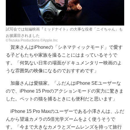
試写会では短編映画『ミッドナイト』の大事な役者「ニイちゃん」も
お披露目されました
©Tezuka Productions ©Apple.Inc
賀来さんはiPhoneの「シネマティックモード」で愛す
る子どもたちや家族を撮ることにはまっているそうで
す。「何気ない日常の場面がドキュメンタリー映画のよ
うな雰囲気の映像になるのでおすすめです」
加藤さんは愛猫家。「ふだんはiPhone SEユーザーな
ので、iPhone 15 Proのアクションモードの実力に驚きま
した。ペットの猫を捕るときにも便利だと思います」
iPhone 15 Pro Maxのユーザーである小澤さんは、ふだ
んから望遠カメラの5倍光学ズームをよく使うそうで
す。「今まで大きなカメラとズームレンズを持って旅行