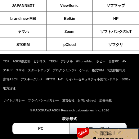
JAPANNEXT
ViewSonic
ソフマップ
brand new ME!
Belkin
HP
ヤマハ
Zoom
ソフトバンクのIoT
STORM
pCloud
ソフクリ
TOP
ASCII倶楽部
ビジネス
TECH
デジタル
iPhone/Mac
ホビー
自作PC
AV
アキバ
スマホ
スタートアップ
プログラミング+
ゲーム
格安SIM
倶楽部情報局
家電ASCII
アスキーグルメ
MITTR
IoT
サイバーセキュリティ小説コンテスト
SDGs
地方活性
サイトポリシー
プライバシーポリシー
運営会社
お問い合わせ
広告掲載
© KADOKAWA ASCII Research Laboratories, Inc. 2026
表示形式
PC
スマートフォン