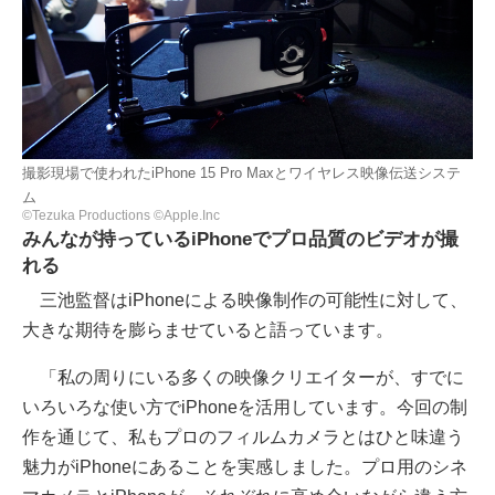
撮影現場で使われたiPhone 15 Pro Maxとワイヤレス映像伝送システ
ム
©Tezuka Productions ©Apple.Inc
みんなが持っているiPhoneでプロ品質のビデオが撮
れる
三池監督はiPhoneによる映像制作の可能性に対して、
大きな期待を膨らませていると語っています。
「私の周りにいる多くの映像クリエイターが、すでに
いろいろな使い方でiPhoneを活用しています。今回の制
作を通じて、私もプロのフィルムカメラとはひと味違う
魅力がiPhoneにあることを実感しました。プロ用のシネ