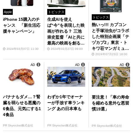
Apple
トピックス
トピックス
iPhone 15購入のチ
生成AIを使え
熱いっ!!! カプコン
ャンス 「新生活応
ば“今”を表現した映
と手塚治虫がコラボ
援キャンペーン」
画が作れる？ 三池
した特別企画展「テ
崇史監督「AIと共に
ヅカプ2」東京・ト
最高の映画を創る
キワ荘マンガミュー
会」発足
2024年03月07日 11:30
2024年03月27日 09:00
ジアムにて開催中！
2024年07月23日 18:00
AD
AD
AD
バナナもダメ…？腎
わずか1年でオーナ
要注意！「車の寿命
臓を弱らせる悪魔の
ーが手放す車ランキ
を縮める意外な悪習
6食品、元気にする1
ング あの日本車も
慣19選」
4食品
PR Skyrocket株式会社
PR Skyrocket株式会社
PR Skyrocket株式会社