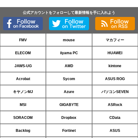
公式アカウントをフォローして最新情報を手に入れよう
FMV
mouse
マカフィー
ELECOM
iiyama PC
HUAWEI
JAWS-UG
AMD
kintone
Acrobat
Sycom
ASUS ROG
キヤノンMJ
Azure
パソコンSEVEN
MSI
GIGABYTE
ASRock
SORACOM
Dropbox
CData
Backlog
Fortinet
ASUS