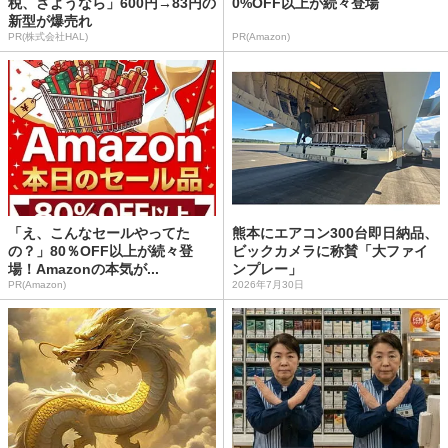
税、さようなら」600円→83円の
0%OFF以上が続々登場
新型が爆売れ
PR(株式会社HAL)
PR(Amazon)
「え、こんなセールやってた
熊本にエアコン300台即日納品、
の？」80％OFF以上が続々登
ビックカメラに称賛「大ファイ
場！Amazonの本気が...
ンプレー」
PR(Amazon)
2026年7月30日