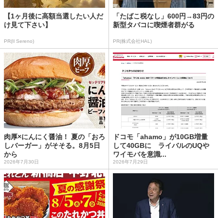
【1ヶ月後に高額当選したい人だ
「たばこ税なし」600円→83円の
け見て下さい】
新型タバコに喫煙者群がる
PR(Il Sereno)
PR(株式会社HAL)
肉厚×にんにく醤油！ 夏の「おろ
ドコモ「ahamo」が10GB増量
しバーガー」がそそる。8月5日
して40GBに ライバルのUQや
から
ワイモバを意識...
2026年7月30日
2026年7月29日