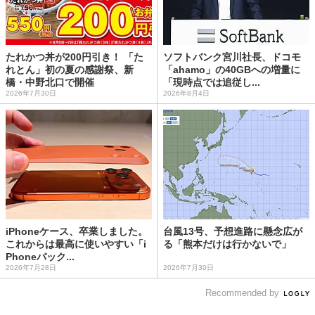
たれかつ丼が200円引き！ 「た
ソフトバンク宮川社長、ドコモ
れとん」初の夏の感謝祭、新
「ahamo」の40GBへの増量に
橋・中野北口で開催
「現時点では追従し...
2026年7月30日
2026年8月4日
iPhoneケース、卒業しました。
台風13号、予想進路に懸念広が
これからは最高に使いやすい「i
る「熊本だけは行かないで」
Phoneバック...
2026年7月28日
2026年7月30日
Recommended by