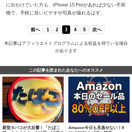
に出かけていた方も、iPhone 15 Proがあれば少ない手荷
物で、手軽に良いビデオや写真が撮れるはず」
前へ
1
2
3
4
5
次へ
本記事はアフィリエイトプログラムによる収益を得ている場合
があります
この記事を読まれたあなたへのオススメ
新型タバコが大反響！「たばこ
Amazon今日も見逃せない！8