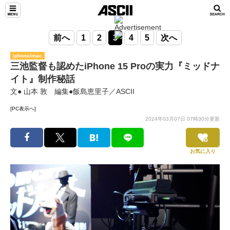
前へ
1
2
3
4
5
次へ
iphone/mac
三池監督も認めたiPhone 15 Proの実力『ミッドナ
イト』制作秘話
文● 山本 敦 編集●飯島恵里子／ASCII
[PC表示へ]
2024年03月07日 07時30分更新
お気に入り