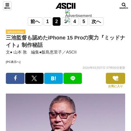
前へ
1
2
3
4
5
次へ
iphone/mac
三池監督も認めたiPhone 15 Proの実力『ミッドナ
イト』制作秘話
文● 山本 敦 編集●飯島恵里子／ASCII
[PC表示へ]
2024年03月07日 07時30分更新
お気に入り