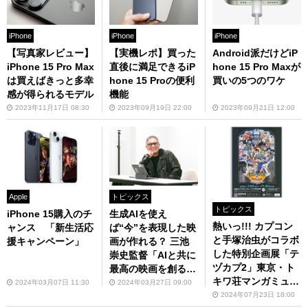
iPhone
iPhone
iPhone
【写真家レビュー】
【実機レポ】買った
Android派だけどiP
iPhone 15 Pro Max
直後に満足できるiP
hone 15 Pro Maxが
は買えばきっと多幸
hone 15 Proの便利
買いの5つのワケ
感が得られるモデル
機能
2023年11月17日 08:30
2023年09月19日 22:00
2023年09月21日 12:00
Apple
トピックス
トピックス
iPhone 15購入のチ
生成AIを使え
熱いっ!!! カプコン
ャンス 「新生活応
ば“今”を表現した映
と手塚治虫がコラボ
援キャンペーン」
画が作れる？ 三池
した特別企画展「テ
崇史監督「AIと共に
ヅカプ2」東京・ト
最高の映画を創る
キワ荘マンガミュー
会」発足
2024年03月07日 11:30
2024年03月27日 09:00
ジアムにて開催中！
2024年07月23日 18:00