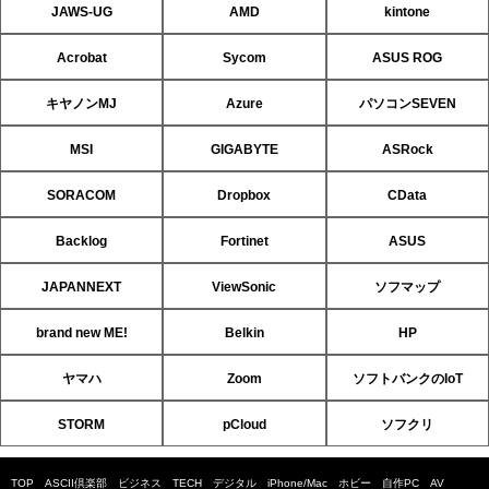
JAWS-UG
AMD
kintone
Acrobat
Sycom
ASUS ROG
キヤノンMJ
Azure
パソコンSEVEN
MSI
GIGABYTE
ASRock
SORACOM
Dropbox
CData
Backlog
Fortinet
ASUS
JAPANNEXT
ViewSonic
ソフマップ
brand new ME!
Belkin
HP
ヤマハ
Zoom
ソフトバンクのIoT
STORM
pCloud
ソフクリ
TOP
ASCII倶楽部
ビジネス
TECH
デジタル
iPhone/Mac
ホビー
自作PC
AV