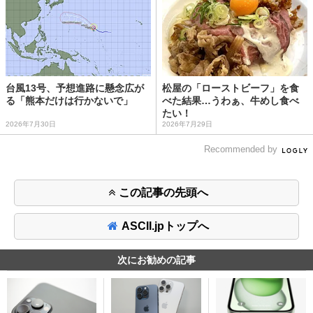
台風13号、予想進路に懸念広が
松屋の「ローストビーフ」を食
る「熊本だけは行かないで」
べた結果…うわぁ、牛めし食べ
たい！
2026年7月30日
2026年7月29日
Recommended by
この記事の先頭へ
ASCII.jpトップへ
次にお勧めの記事