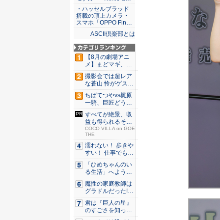
・ハッセルブラッド
搭載の頂上カメラ・
スマホ「OPPO Fin…
ASCII倶楽部とは
【8月の劇場アニ
メ】まどマギ、13
年ぶり...
撮影会では超レア
な蒼山 怜がゲスト
登場！...
ちばてつやvs梶原
一騎、巨匠どうし
のガチ...
すべてが絶景、収
益も得られるその
仕組みと...
COCO VILLA on GOE
THE
濡れない！ 歩きや
すい！ 仕事でも履
ける...
「ひめちゃんのい
る生活」へようこ
そ！ 「...
魔性の家庭教師は
グラドルだった!?
村雨...
君は『巨人の星』
のすごさを知って
いるか？...