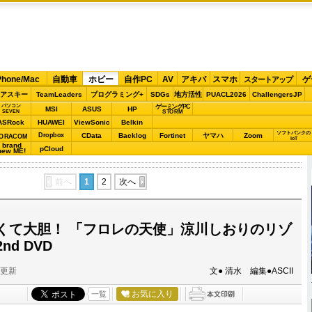
Phone/Mac
自動車
ホビー
自作PC
AV
アキバ
スマホ
ゲ
スタートアップ
アスキー
TeamLeaders
プログラミング+
SDGs
地方活性
PUACL2026
ChallengersJP
パソコン
ゲーミングPC
MSI
ASUS
HP
STORM
SEVEN
ASRock
HUAWEI
ViewSonic
Belkin
ソフトバンクの
Dropbox
CData
Backlog
Fortinet
ヤマハ
Zoom
ORACOM
IoT
brand
pCloud
new ME!
前へ
1
2
次へ
くて大胆！ 「フロレの天使」涼川しおりのリゾ
d DVD
分更新
文● 清水 編集●ASCII
お気に入り
一覧