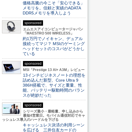
価格高騰の今こそ「安心できる」
メモリを。信頼と実績のADATA
DDR5メモリを導入しよう
sponsored
エムエスアイコンピュータージャパン
「MAESTRO 500 WIRELESS」
約1万円でノイキャン、デュアル
接続ってマジ？ MSIのゲーミング
ヘッドセットのコスパがどうかし
ている
sponsored
MSI「Prestige 13 AI+ A3M」レビュー
13インチビジネスノートの理想を
詰め込んだ新型、Core Ultra 9
386H搭載で、サイズと重量、性
能、バッテリー駆動時間のバラン
スが絶妙だった
sponsored
シリーズ最小・最軽量、申し込みから
最短4営業日。モバイル通信対応でキャ
ッシュレス導入のハードルを下げる
キャッシュレス決済の利用シーン
を広げる 三井住友カードの