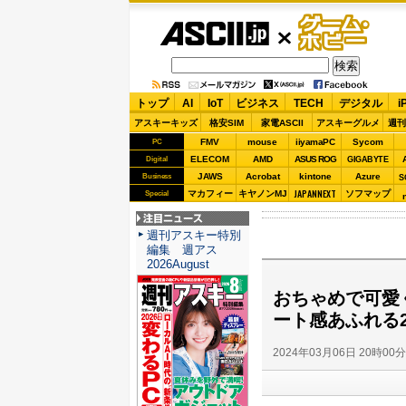
ASCII.jp
ゲーム・
ホビー
トップ
AI
IoT
ビジネス
TECH
デジタル
i
アスキーキッズ
格安SIM
家電ASCII
アスキーグルメ
週刊
FMV
mouse
iiyamaPC
Sycom
PC
ELECOM
AMD
ASUS ROG
Digital
GIGABYTE
JAWS
Acrobat
kintone
Azure
Business
S
JAPANNEXT
マカフィー
キヤノンMJ
ソフマップ
Special
注目ニュース
週刊アスキー特別
編集 週アス
2026August
おちゃめで可愛
ート感あふれる2n
2024年03月06日 20時00