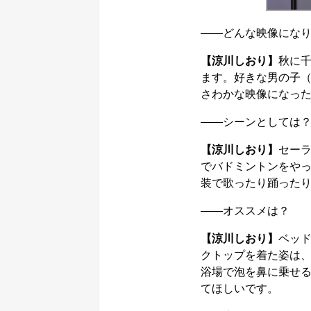
――どんな映像にな
【涼川しおり】
秋に
ます。好きな男の子
さわかな映像になっ
――シーンとしては
【涼川しおり】
セー
でバドミントンをや
装で歌ったり踊った
――オススメは？
【涼川しおり】
ベッ
クトップを着た姿は
浴場で泡を鼻に乗せ
てほしいです。