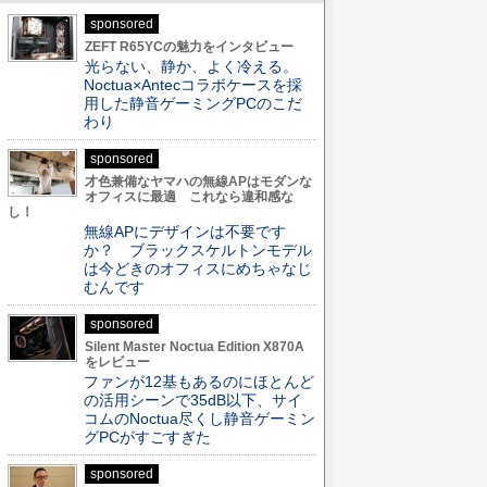
sponsored
ZEFT R65YCの魅力をインタビュー
光らない、静か、よく冷える。
Noctua×Antecコラボケースを採
用した静音ゲーミングPCのこだ
わり
sponsored
才色兼備なヤマハの無線APはモダンな
オフィスに最適 これなら違和感な
し！
無線APにデザインは不要です
か？ ブラックスケルトンモデル
は今どきのオフィスにめちゃなじ
むんです
sponsored
Silent Master Noctua Edition X870A
をレビュー
ファンが12基もあるのにほとんど
の活用シーンで35dB以下、サイ
コムのNoctua尽くし静音ゲーミン
グPCがすごすぎた
sponsored