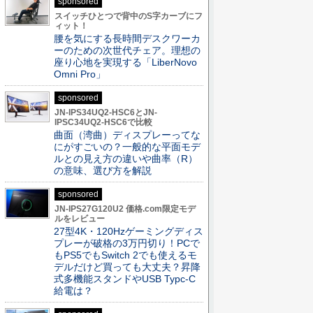
sponsored
スイッチひとつで背中のS字カーブにフ
ィット！
腰を気にする長時間デスクワーカ
ーのための次世代チェア。理想の
座り心地を実現する「LiberNovo
Omni Pro」
sponsored
JN-IPS34UQ2-HSC6とJN-
IPSC34UQ2-HSC6で比較
曲面（湾曲）ディスプレーってな
にがすごいの？一般的な平面モデ
ルとの見え方の違いや曲率（R）
の意味、選び方を解説
sponsored
JN-IPS27G120U2 価格.com限定モデ
ルをレビュー
27型4K・120Hzゲーミングディス
プレーが破格の3万円切り！PCで
もPS5でもSwitch 2でも使えるモ
デルだけど買っても大丈夫？昇降
式多機能スタンドやUSB Typc-C
給電は？