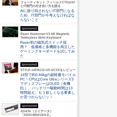
フォーティネット フィールドCTOがAI
とIT部門の付き合い方を語る
AIに振り回されないIT部門になる
ため、IT部門が今考えなければな
らないこと
sponsored
Razer Huntsman V3 HE Magnetic
Tenkeyless 8kHz Keyboard
Razer初の磁気式スイッチ採
用？ 低価格と多機能を両立した
ゲーミングキーボードを試してみ
た
sponsored
STYLE-14FH132-U5-UCSXをレビュー
14型で約0.84kgの超軽量モバイル
PC！CPUはCore Ultraシリーズ3
でディスプレーはOLED（有機
EL）、バッテリー駆動時間は13
時間超え。もう欲しくなる要素し
か見つからないッ！
sponsored
ADATA（エイデータ）
「AD5U480016G-D」