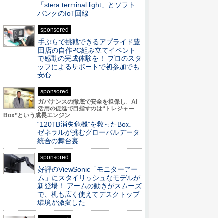
「stera terminal light」とソフト
バンクのIoT回線
sponsored
手ぶらで挑戦できるアプライド豊
田店の自作PC組み立てイベント
で感動の完成体験を！ プロのスタ
ッフによるサポートで初参加でも
安心
sponsored
ガバナンスの徹底で安全を担保し、AI
活用の促進で目指すのは“トレジャー
Box”という成長エンジン
“120TB消失危機”を救ったBox。
ゼネラルが挑むグローバルデータ
統合の舞台裏
sponsored
好評のViewSonic「モニターアー
ム」にスタイリッシュなモデルが
新登場！ アームの動きがスムーズ
で、机も広く使えてデスクトップ
環境が激変した