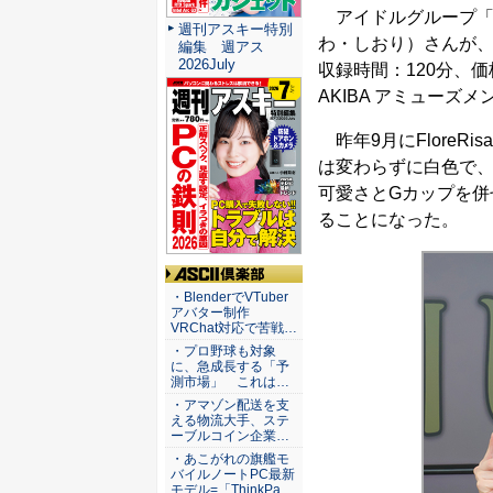
アイドルグループ「Fl
週刊アスキー特別
わ・しおり）さんが、
編集 週アス
2026July
収録時間：120分、価
AKIBA アミューズ
昨年9月にFloreR
は変わらずに白色で
可愛さとGカップを併
ることになった。
ASCII倶楽部
・BlenderでVTuber
アバター制作
VRChat対応で苦戦…
・プロ野球も対象
に、急成長する「予
測市場」 これは…
・アマゾン配送を支
える物流大手、ステ
ーブルコイン企業…
・あこがれの旗艦モ
バイルノートPC最新
モデル=「ThinkPa…