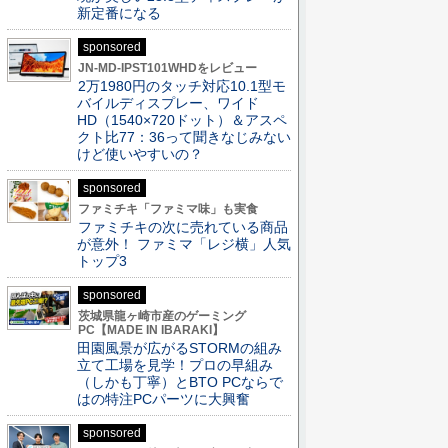
新定番になる
sponsored
JN-MD-IPST101WHDをレビュー
2万1980円のタッチ対応10.1型モ
バイルディスプレー、ワイド
HD（1540×720ドット）＆アスペ
クト比77：36って聞きなじみない
けど使いやすいの？
sponsored
ファミチキ「ファミマ味」も実食
ファミチキの次に売れている商品
が意外！ ファミマ「レジ横」人気
トップ3
sponsored
茨城県龍ヶ崎市産のゲーミング
PC【MADE IN IBARAKI】
田園風景が広がるSTORMの組み
立て工場を見学！プロの早組み
（しかも丁寧）とBTO PCならで
はの特注PCパーツに大興奮
sponsored