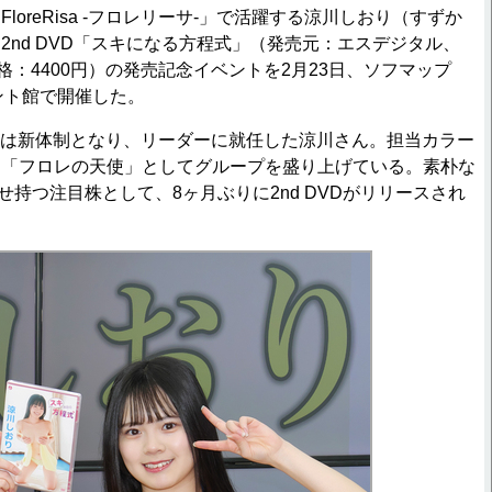
oreRisa -フロレリーサ-」で活躍する涼川しおり（すずか
2nd DVD「スキになる方程式」（発売元：エスデジタル、
格：4400円）の発売記念イベントを2月23日、ソフマップ
メント館で開催した。
isaは新体制となり、リーダーに就任した涼川さん。担当カラー
、「フロレの天使」としてグループを盛り上げている。素朴な
せ持つ注目株として、8ヶ月ぶりに2nd DVDがリリースされ