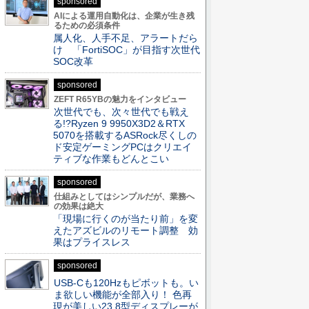
sponsored
AIによる運用自動化は、企業が生き残
るための必須条件
属人化、人手不足、アラートだら
け 「FortiSOC」が目指す次世代
SOC改革
sponsored
ZEFT R65YBの魅力をインタビュー
次世代でも、次々世代でも戦え
る!?Ryzen 9 9950X3D2＆RTX
5070を搭載するASRock尽くしの
ド安定ゲーミングPCはクリエイ
ティブな作業もどんとこい
sponsored
仕組みとしてはシンプルだが、業務へ
の効果は絶大
「現場に行くのが当たり前」を変
えたアズビルのリモート調整 効
果はプライスレス
sponsored
USB-Cも120Hzもピボットも。い
ま欲しい機能が全部入り！ 色再
現が美しい23.8型ディスプレーが