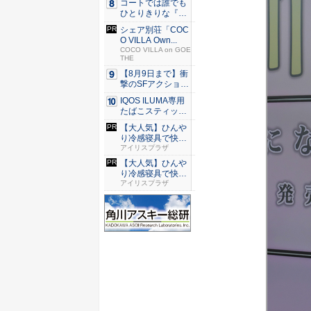
コートでは誰でも
ひとりきりな『エ
ースをね...
シェア別荘「COC
O VILLA Own...
COCO VILLA on GOE
THE
【8月9日まで】衝
撃のSFアクション
『G...
IQOS ILUMA専用
たばこスティッ
ク...
【大人気】ひんや
り冷感寝具で快適
な睡眠を...
アイリスプラザ
【大人気】ひんや
り冷感寝具で快適
な睡眠を...
アイリスプラザ