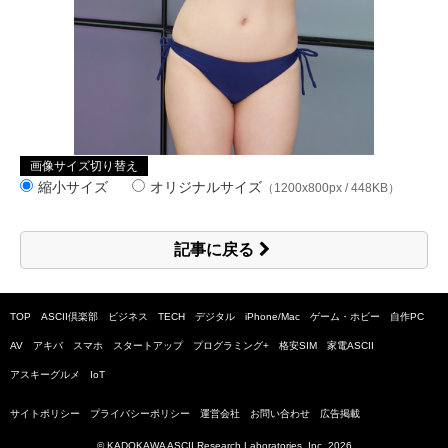
画像サイズ切り替え
縮小サイズ
オリジナルサイズ
（1200x800px / 448KB）
記事に戻る
TOP
ASCII倶楽部
ビジネス
TECH
デジタル
iPhone/Mac
ゲーム・ホビー
自作PC
AV
アキバ
スマホ
スタートアップ
プログラミング+
格安SIM
家電ASCII
アスキーグルメ
IoT
サイトポリシー
プライバシーポリシー
運営会社
お問い合わせ
広告掲載
© KADOKAWA ASCII Research Laboratories, Inc.
2026