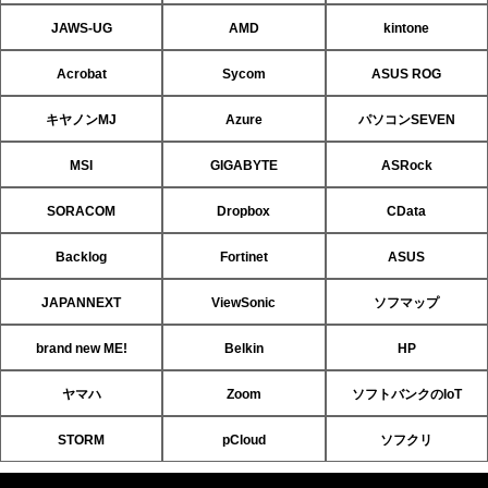
JAWS-UG
AMD
kintone
Acrobat
Sycom
ASUS ROG
キヤノンMJ
Azure
パソコンSEVEN
MSI
GIGABYTE
ASRock
SORACOM
Dropbox
CData
Backlog
Fortinet
ASUS
JAPANNEXT
ViewSonic
ソフマップ
brand new ME!
Belkin
HP
ヤマハ
Zoom
ソフトバンクのIoT
STORM
pCloud
ソフクリ