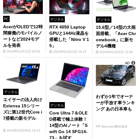
PC
デジタル
デジタル
AcerがOLEDで12時
RTX 4050 Laptop
15.6型／14型の大画
間稼働のモバイルノ
GPUと144Hz液晶を
面搭載、「Acer Chr
ートなど2024モデ
搭載した「Nitro V 1
omebook」に新モ
ルを発表
5」
デル4機種
2024年01月11日 00:01
2024年01月23日 18:15
2024年01月24日 12:00
AD
デジタル
わずか1年でオーナ
エイサーの法人向け
ーが手放す車ランキ
デジタル
Extensa 15シリー
ング あの日本車も
ズに第12世代Core i
Core Ultra 7＆OLE
7搭載の新モデル
D搭載で極上体験！
14型のAIノート「S
PR Skyrocket株式会社
2024年03月05日 15:15
wift Go 14 SFG14-
73」を試す