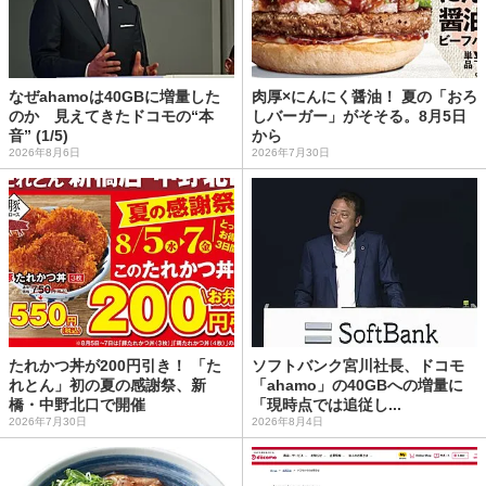
なぜahamoは40GBに増量した
肉厚×にんにく醤油！ 夏の「おろ
のか 見えてきたドコモの“本
しバーガー」がそそる。8月5日
音” (1/5)
から
2026年8月6日
2026年7月30日
たれかつ丼が200円引き！ 「た
ソフトバンク宮川社長、ドコモ
れとん」初の夏の感謝祭、新
「ahamo」の40GBへの増量に
橋・中野北口で開催
「現時点では追従し...
2026年7月30日
2026年8月4日