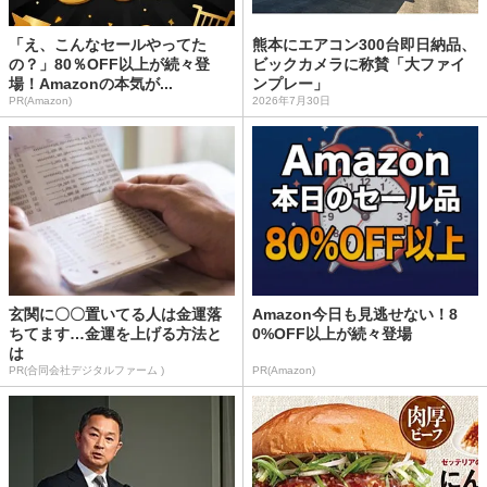
「え、こんなセールやってた
熊本にエアコン300台即日納品、
の？」80％OFF以上が続々登
ビックカメラに称賛「大ファイ
場！Amazonの本気が...
ンプレー」
PR(Amazon)
2026年7月30日
玄関に〇〇置いてる人は金運落
Amazon今日も見逃せない！8
ちてます…金運を上げる方法と
0%OFF以上が続々登場
は
PR(合同会社デジタルファーム )
PR(Amazon)