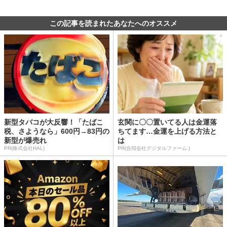
この記事を読まれたあなたへのオススメ
新型タバコが大反響！「たばこ
玄関に〇〇置いてる人は金運落
税、さようなら」600円→83円の
ちてます…金運を上げる方法と
新型が爆売れ
は
PR(株式会社HAL)
PR(合同会社デジタルファーム )