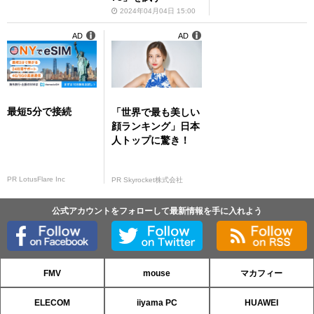
2024年04月04日 15:00
AD
AD
最短5分で接続
「世界で最も美しい
顔ランキング」日本
人トップに驚き！
PR LotusFlare Inc
PR Skyrocket株式会社
公式アカウントをフォローして最新情報を手に入れよう
FMV
mouse
マカフィー
ELECOM
iiyama PC
HUAWEI