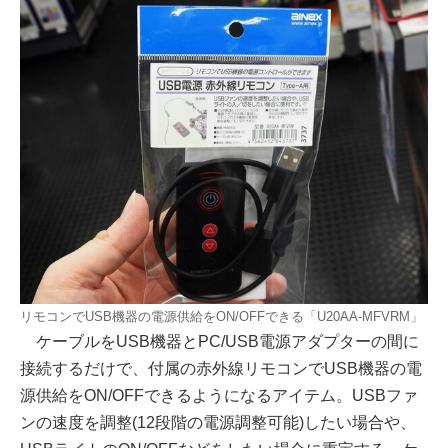
リモコンでUSB機器の電源供給をON/OFFできる「U20AA-MFVRM」
ケーブルをUSB機器とPC/USB電源アダプターの間に
接続するだけで、付属の赤外線リモコンでUSB機器の電
源供給をON/OFFできるようになるアイテム。USBファ
ンの速度を調整(12段階の電源調整可能)したい場合や、