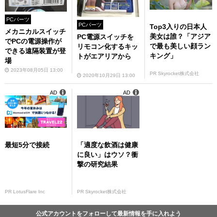
PCパーツ
PCパーツ
Top3入りの日本人
メカニカルスイッチ
美女は誰？「アジア
PC電源スイッチを
でPCの電源操作が
で最も美しい顔ラン
リモコン化するキッ
できる遠隔装置が登
キング」
トがエアリアから
場
2023年08月05日 13:00
PR Skyrocket株式会社
2020年10月29日 13:00
AD
AD
最短5分で接続
「適度な飲酒は健康
に良い」はウソ？衝
撃の研究結果
PR LotusFlare Inc
PR Skyrocket株式会社
公式アカウントをフォローして最新情報を手に入れよう