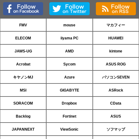
FMV
mouse
マカフィー
ELECOM
iiyama PC
HUAWEI
JAWS-UG
AMD
kintone
Acrobat
Sycom
ASUS ROG
キヤノンMJ
Azure
パソコンSEVEN
MSI
GIGABYTE
ASRock
SORACOM
Dropbox
CData
Backlog
Fortinet
ASUS
JAPANNEXT
ViewSonic
ソフマップ