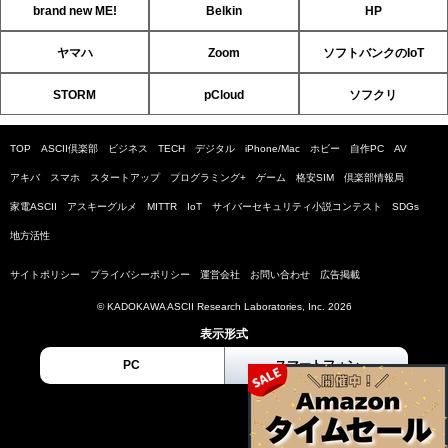
brand new ME!
Belkin
HP
ヤマハ
Zoom
ソフトバンクのIoT
STORM
pCloud
ソフクリ
TOP
ASCII倶楽部
ビジネス
TECH
デジタル
iPhone/Mac
ホビー
自作PC
AV
アキバ
スマホ
スタートアップ
プログラミング+
ゲーム
格安SIM
倶楽部情報局
家電ASCII
アスキーグルメ
MITTR
IoT
サイバーセキュリティ小説コンテスト
SDGs
地方活性
サイトポリシー
プライバシーポリシー
運営会社
お問い合わせ
広告掲載
© KADOKAWA ASCII Research Laboratories, Inc. 2026
表示形式
PC
スマートフォン