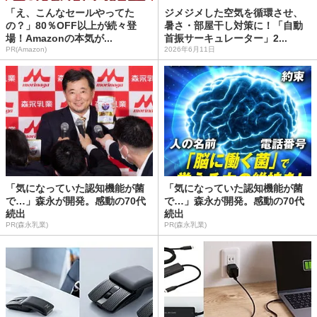
「え、こんなセールやってた
ジメジメした空気を循環させ、
の？」80％OFF以上が続々登
暑さ・部屋干し対策に！「自動
場！Amazonの本気が...
首振サーキュレーター」2...
PR(Amazon)
2026年6月11日
「気になっていた認知機能が菌
「気になっていた認知機能が菌
で…」森永が開発。感動の70代
で…」森永が開発。感動の70代
続出
続出
PR(森永乳業)
PR(森永乳業)