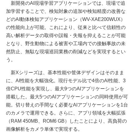
新開発のAI現場学習アプリケーションでは、現場で追
加学習することで、検知対象の追加や検知精度の改善な
どのAI動体検知アプリケーション（WV-XAE200WUX）
の性能向上が可能。これにより、従来と比べて信頼性の
高い解析データの取得や誤報・失報を抑えることが可能
となり、野生動物による被害や工場内での接触事故の未
然防止、無駄な現場巡回業務の削減などを実現するとい
う。
新Xシリーズは、基本性能や筐体デザインはそのまま
に、AI性能を大幅強化。現行モデル比で4倍のAI性能、3
倍CPU性能を実現し、最大9つのAIアプリケーションを
搭載した。最大5つのAIアプリケーションの同時使用が可
能。切り替えの手間なく必要なAIアプリケーションを1台
のカメラで運用できる。さらに、アプリ領域を大幅拡張
（RAM 450MB、ROM6 GB）したことにより、高負荷の
画像解析をカメラ単体で実現する。