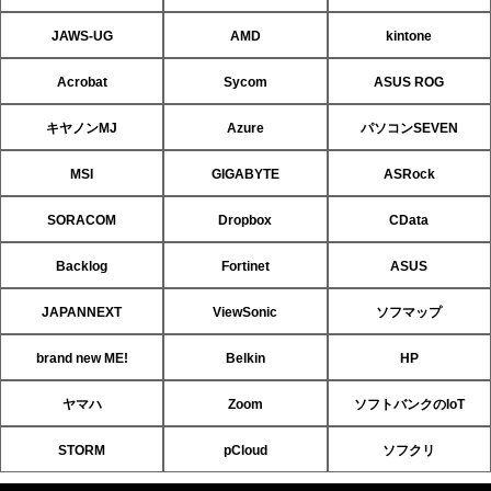
JAWS-UG
AMD
kintone
Acrobat
Sycom
ASUS ROG
キヤノンMJ
Azure
パソコンSEVEN
MSI
GIGABYTE
ASRock
SORACOM
Dropbox
CData
Backlog
Fortinet
ASUS
JAPANNEXT
ViewSonic
ソフマップ
brand new ME!
Belkin
HP
ヤマハ
Zoom
ソフトバンクのIoT
STORM
pCloud
ソフクリ