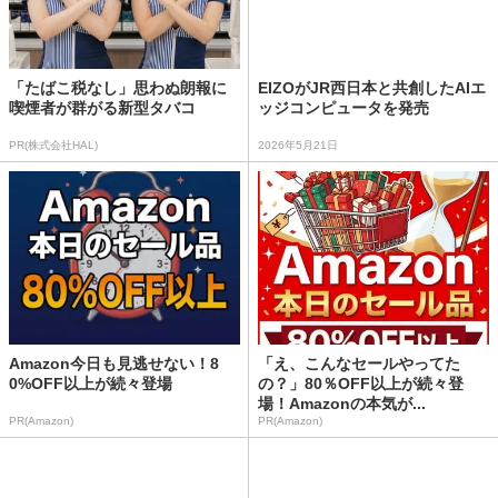
「たばこ税なし」思わぬ朗報に
EIZOがJR西日本と共創したAIエ
喫煙者が群がる新型タバコ
ッジコンピュータを発売
PR(株式会社HAL)
2026年5月21日
Amazon今日も見逃せない！8
「え、こんなセールやってた
0%OFF以上が続々登場
の？」80％OFF以上が続々登
場！Amazonの本気が...
PR(Amazon)
PR(Amazon)