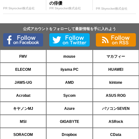
の俳優
PR Skyrocket株式会社
PR Skyrocket株式会社
PR Skyrocket株式会社
公式アカウントをフォローして最新情報を手に入れよう
FMV
mouse
マカフィー
ELECOM
iiyama PC
HUAWEI
JAWS-UG
AMD
kintone
Acrobat
Sycom
ASUS ROG
キヤノンMJ
Azure
パソコンSEVEN
MSI
GIGABYTE
ASRock
SORACOM
Dropbox
CData