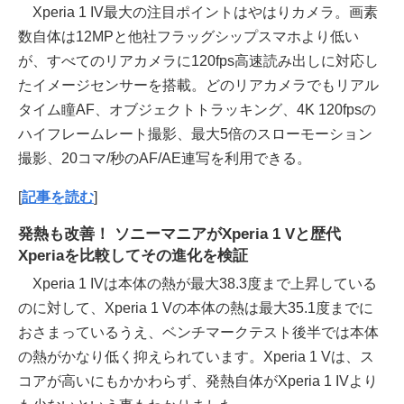
Xperia 1 IV最大の注目ポイントはやはりカメラ。画素
数自体は12MPと他社フラッグシップスマホより低い
が、すべてのリアカメラに120fps高速読み出しに対応し
たイメージセンサーを搭載。どのリアカメラでもリアル
タイム瞳AF、オブジェクトトラッキング、4K 120fpsの
ハイフレームレート撮影、最大5倍のスローモーション
撮影、20コマ/秒のAF/AE連写を利用できる。
[
記事を読む
]
発熱も改善！ ソニーマニアがXperia 1 Vと歴代
Xperiaを比較してその進化を検証
Xperia 1 IVは本体の熱が最大38.3度まで上昇している
のに対して、Xperia 1 Vの本体の熱は最大35.1度までに
おさまっているうえ、ベンチマークテスト後半では本体
の熱がかなり低く抑えられています。Xperia 1 Vは、ス
コアが高いにもかかわらず、発熱自体がXperia 1 IVより