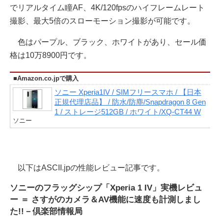
でリアルタイム瞳AF、4K/120fpsのハイフレームレート
撮影、最大5倍のスローモーション撮影が可能です。
色はパープル、ブラック、ホワイトがあり、セール価
格は10万8900円です。
■Amazon.co.jpで購入
ソニー Xperia1IV / SIMフリースマホ / 【日本
正規代理店品】 / 防水/防塵/Snapdragon 8 Gen
1 / ストレージ512GB / ホワイト/XQ-CT44 W
ソニー
以下はASCII.jpの性能レビュー記事です。
ソニーのフラッグシップ「Xperia 1 IV」実機レビュ
ー ＝ さすがのカメラ＆AV機能に速度も計測しまし
た!!－倶楽部情報局