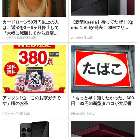
カードローン50万円以上の人
【新型Xperia】待ってたぜ！ Xp
は、返済を3～6ヶ月停止して
eria 1 VIIIが発表！ SIMフリ...
『大幅に減額してから返済...
PR(渋谷法務総合事務所)
2026年5月13日
アマゾン1位「このお茶ガチで
「もっと早く知りたかった」600
す」噂のお茶
円→83円の新型タバコが大反響
PR(ハーブ健康本舗)
PR(株式会社HAL)