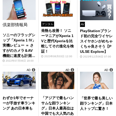
倶楽部情報局
デジタル
AV
発熱も改善！ ソニ
PlayStationブラン
ソニーのフラッグシ
ーマニアがXperia 1
ド初の完全ワイヤレ
ップ「Xperia 1 IV」
Vと歴代Xperiaを比
スイヤホンがめちゃ
実機レビュー ＝ さ
較してその進化を検
くちゃ良さそう【P
すがのカメラ＆AV
証！
ULSE Explore】
機能に速度も計測し
2023年08月03日 12:00
2023年12月06日 07:00
ました!!－倶楽部情
2022年07月06日 18:00
報局
AD
AD
AD
わずか1年でオーナ
「アジアで最もハン
「世界で最も美しい
ーが手放す車ランキ
サムな顔ランキン
顔ランキング」日本
ング あの日本車も
グ」日本人最高位は
人トップに驚き！
中国でも大人気のあ