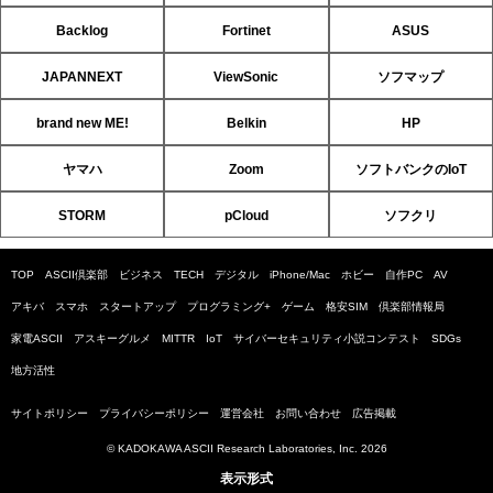
Backlog
Fortinet
ASUS
JAPANNEXT
ViewSonic
ソフマップ
brand new ME!
Belkin
HP
ヤマハ
Zoom
ソフトバンクのIoT
STORM
pCloud
ソフクリ
TOP
ASCII倶楽部
ビジネス
TECH
デジタル
iPhone/Mac
ホビー
自作PC
AV
アキバ
スマホ
スタートアップ
プログラミング+
ゲーム
格安SIM
倶楽部情報局
家電ASCII
アスキーグルメ
MITTR
IoT
サイバーセキュリティ小説コンテスト
SDGs
地方活性
サイトポリシー
プライバシーポリシー
運営会社
お問い合わせ
広告掲載
© KADOKAWA ASCII Research Laboratories, Inc. 2026
表示形式