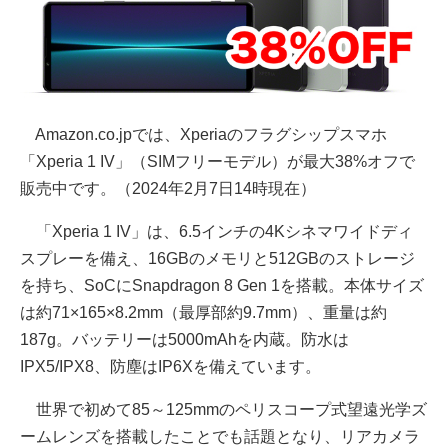
Amazon.co.jpでは、Xperiaのフラグシップスマホ
「Xperia 1 IV」（SIMフリーモデル）が最大38%オフで
販売中です。（2024年2月7日14時現在）
「Xperia 1 IV」は、6.5インチの4Kシネマワイドディ
スプレーを備え、16GBのメモリと512GBのストレージ
を持ち、SoCにSnapdragon 8 Gen 1を搭載。本体サイズ
は約71×165×8.2mm（最厚部約9.7mm）、重量は約
187g。バッテリーは5000mAhを内蔵。防水は
IPX5/IPX8、防塵はIP6Xを備えています。
世界で初めて85～125mmのペリスコープ式望遠光学ズ
ームレンズを搭載したことでも話題となり、リアカメラ