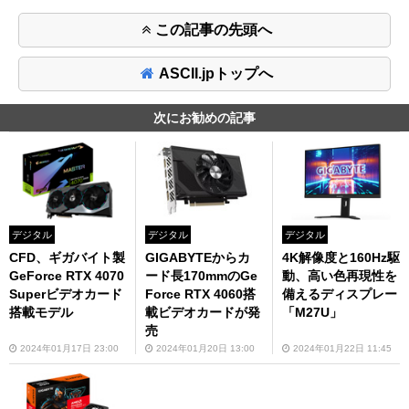
この記事の先頭へ
ASCII.jpトップへ
次にお勧めの記事
デジタル
デジタル
デジタル
CFD、ギガバイト製
GIGABYTEからカ
4K解像度と160Hz駆
GeForce RTX 4070
ード長170mmのGe
動、高い色再現性を
Superビデオカード
Force RTX 4060搭
備えるディスプレー
搭載モデル
載ビデオカードが発
「M27U」
売
2024年01月17日 23:00
2024年01月20日 13:00
2024年01月22日 11:45