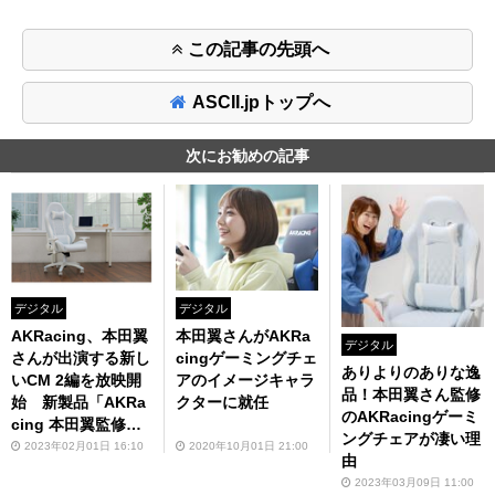
この記事の先頭へ
ASCII.jpトップへ
次にお勧めの記事
デジタル
デジタル
AKRacing、本田翼
本田翼さんがAKRa
デジタル
さんが出演する新し
cingゲーミングチェ
ありよりのありな逸
いCM 2編を放映開
アのイメージキャラ
品！本田翼さん監修
始 新製品「AKRa
クターに就任
のAKRacingゲーミ
cing 本田翼監修オ
ングチェアが凄い理
リジナルカラーモデ
2023年02月01日 16:10
2020年10月01日 21:00
由
ル」も2月8日発売
2023年03月09日 11:00