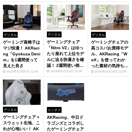
デジタル
デジタル
デジタル
ゲーミングチェア
ゲーミング座椅子は
ゲーミングチェアの
「Nitro V2」はゆっ
マジ快適！ AKRaci
高コスパお買得モデ
たり座れて上位モデ
ng「Gyokuza Deni
ル、AKRacing「W
ルに迫る快適さを確
m」を1週間使って
olf」を使ってわか
認！ 2週間使い倒し
見えた良さ
った素材の気持ち良
てレビュー
さ
2024年02月21日 12:00
2023年12月07日 12:00
2024年03月26日 12:00
デジタル
エンタメ
ゲーミングチェア＋
AKRacing、中日ド
スウェット生地、こ
ラゴンズとコラボし
れが心地いい！ AK
たゲーミングチェア