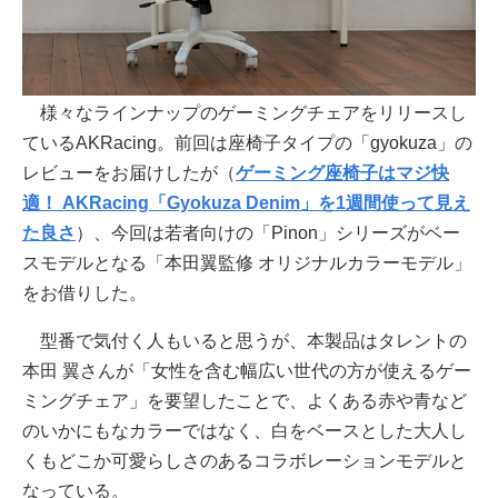
様々なラインナップのゲーミングチェアをリリースし
ているAKRacing。前回は座椅子タイプの「gyokuza」の
レビューをお届けしたが（
ゲーミング座椅子はマジ快
適！ AKRacing「Gyokuza Denim」を1週間使って見え
た良さ
）、今回は若者向けの「Pinon」シリーズがベー
スモデルとなる「本田翼監修 オリジナルカラーモデル」
をお借りした。
型番で気付く人もいると思うが、本製品はタレントの
本田 翼さんが「女性を含む幅広い世代の方が使えるゲー
ミングチェア」を要望したことで、よくある赤や青など
のいかにもなカラーではなく、白をベースとした大人し
くもどこか可愛らしさのあるコラボレーションモデルと
なっている。