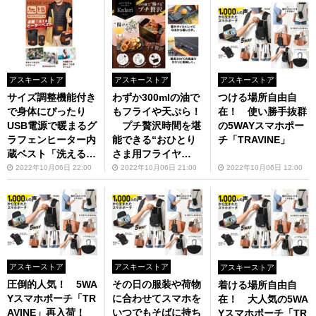
アスキーストア
アスキーストア
アスキーストア
サイズ調整機能付き
わずか300mlの油で
つける場所自由自
で身体にぴったり
もフライや天ぷら！
在！ 使い勝手抜群
USB電源で暖まるグ
プチ贅沢時間を堪
の5WAYスマホポー
ラフェンヒーター内
能できる“おひとり
チ「TRAVINE」
蔵ベスト「洗えるヒ
さま用フライヤ
ーターベスト」
ー”「カラリ」
2022年10月06日 22:00
2022年10月06日 21:00
2022年10月06日 12:00
アスキーストア
アスキーストア
アスキーストア
圧倒的人気！ 5WA
その日の服装や荷物
着ける場所自由自
Yスマホポーチ「TR
に合わせてスマホを
在！ 大人気の5WA
AVINE」再入荷！
いつでもそばに持ち
Yスマホポーチ「TR