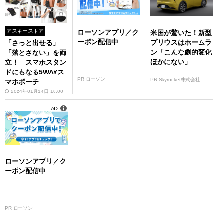
アスキーストア
ローソンアプリ／ク
米国が驚いた！新型
ーポン配信中
プリウスはホームラ
「さっと出せる」
ン「こんな劇的変化
「落とさない」を両
ほかにない」
立！ スマホスタン
ドにもなる5WAYス
PR ローソン
PR Skyrocket株式会社
マホポーチ
2024年01月14日 18:00
AD
ローソンアプリ／ク
ーポン配信中
PR ローソン