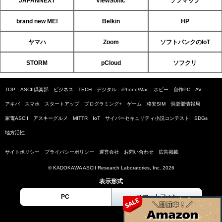
JAPANNEXT
ViewSonic
ソフマップ
brand new ME!
Belkin
HP
ヤマハ
Zoom
ソフトバンクのIoT
STORM
pCloud
ソフクリ
TOP
ASCII倶楽部
ビジネス
TECH
デジタル
iPhone/Mac
ホビー
自作PC
AV
アキバ
スマホ
スタートアップ
プログラミング+
ゲーム
格安SIM
倶楽部情報局
家電ASCII
アスキーグルメ
MITTR
IoT
サイバーセキュリティ小説コンテスト
SDGs
地方活性
サイトポリシー
プライバシーポリシー
運営会社
お問い合わせ
広告掲載
© KADOKAWA ASCII Research Laboratories, Inc. 2026
表示形式
PC
スマートフォン