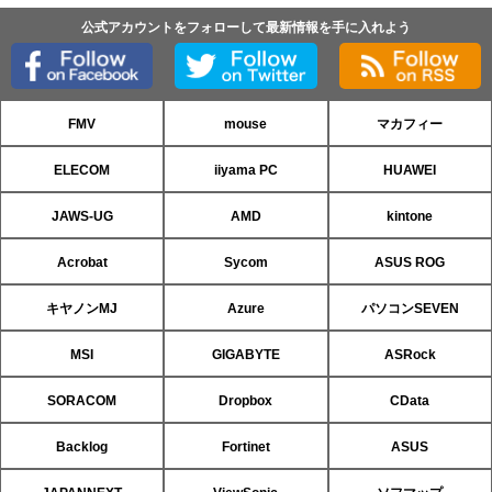
公式アカウントをフォローして最新情報を手に入れよう
FMV
mouse
マカフィー
ELECOM
iiyama PC
HUAWEI
JAWS-UG
AMD
kintone
Acrobat
Sycom
ASUS ROG
キヤノンMJ
Azure
パソコンSEVEN
MSI
GIGABYTE
ASRock
SORACOM
Dropbox
CData
Backlog
Fortinet
ASUS