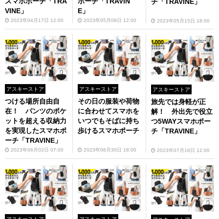
スマホポーチ「TRA
ポーチ「TRAVIN
チ「TRAVINE」
VINE」
E」
2023年04月17日 12:00
2023年05月08日 12:00
2023年05月15日 18:00
アスキーストア
アスキーストア
アスキーストア
つける場所自由自
その日の服装や荷物
旅先では身軽が正
在！ パンツのポケ
に合わせてスマホを
解！ 外出先で役立
ットを超える収納力
いつでもそばに持ち
つ5WAYスマホポー
を実現したスマホポ
歩けるスマホポーチ
チ「TRAVINE」
ーチ「TRAVINE」
2023年06月02日 07:00
2023年06月30日 18:00
2023年07月18日 12:00
アスキーストア
アスキーストア