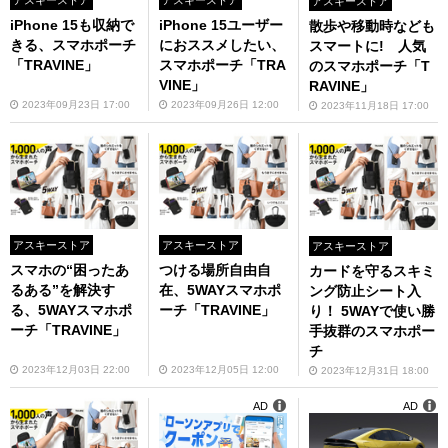
アスキーストア
iPhone 15も収納で
iPhone 15ユーザー
散歩や移動時なども
きる、スマホポーチ
におススメしたい、
スマートに! 人気
「TRAVINE」
スマホポーチ「TRA
のスマホポーチ「T
VINE」
RAVINE」
2023年09月23日 17:00
2023年09月26日 12:00
2023年11月18日 17:00
アスキーストア
アスキーストア
アスキーストア
スマホの“困ったあ
つける場所自由自
カードを守るスキミ
るある”を解決す
在、5WAYスマホポ
ング防止シート入
る、5WAYスマホポ
ーチ「TRAVINE」
り！ 5WAYで使い勝
ーチ「TRAVINE」
手抜群のスマホポー
チ
2023年12月03日 22:00
2023年12月05日 12:00
2023年12月31日 18:00
AD
AD