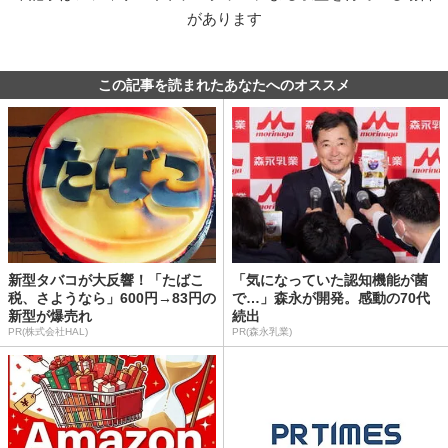
があります
この記事を読まれたあなたへのオススメ
新型タバコが大反響！「たばこ
「気になっていた認知機能が菌
税、さようなら」600円→83円の
で…」森永が開発。感動の70代
新型が爆売れ
続出
PR(株式会社HAL)
PR(森永乳業)