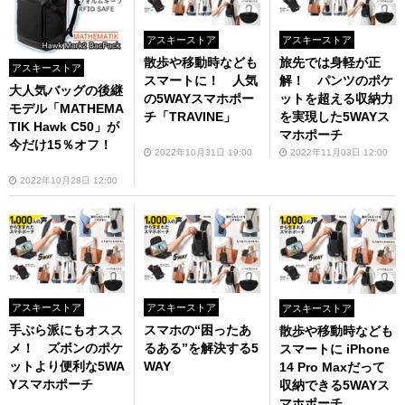
アスキーストア
アスキーストア
散歩や移動時なども
旅先では身軽が正
アスキーストア
スマートに！ 人気
解！ パンツのポケ
大人気バッグの後継
の5WAYスマホポー
ットを超える収納力
モデル「MATHEMA
チ「TRAVINE」
を実現した5WAYス
TIK Hawk C50」が
マホポーチ
今だけ15％オフ！
2022年10月31日 19:00
2022年11月03日 12:00
2022年10月28日 12:00
アスキーストア
アスキーストア
アスキーストア
手ぶら派にもオスス
スマホの“困ったあ
散歩や移動時なども
メ！ ズボンのポケ
るある”を解決する5
スマートに iPhone
ットより便利な5WA
WAY
14 Pro Maxだって
Yスマホポーチ
収納できる5WAYス
マホポーチ