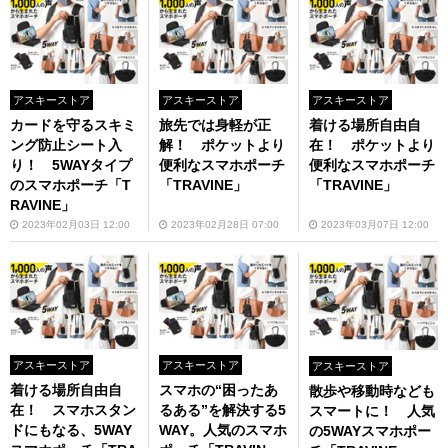
アスキーストア
アスキーストア
アスキーストア
カードを守るスキミ
旅先では身軽が正
着ける場所自由自
ング防止シート入
解！ ポケットより
在！ ポケットより
り！ 5WAYタイプ
便利なスマホポーチ
便利なスマホポーチ
のスマホポーチ「T
「TRAVINE」
「TRAVINE」
RAVINE」
2023年02月03日 12:00
2023年02月28日 07:00
2023年03月07日 12:00
アスキーストア
アスキーストア
アスキーストア
着ける場所自由自
スマホの“困ったあ
散歩や移動時なども
在！ スマホスタン
るある”を解決する5
スマートに！ 人気
ドにもなる、5WAY
WAY。人気のスマホ
の5WAYスマホポー