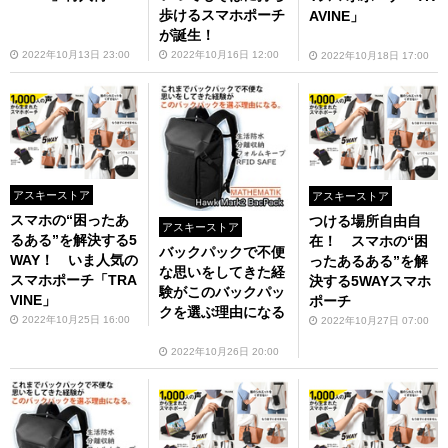
歩けるスマホポーチ
AVINE」
が誕生！
2022年10月13日 23:00
2022年10月16日 12:00
2022年10月18日 17:00
アスキーストア
アスキーストア
スマホの“困ったあ
つける場所自由自
アスキーストア
るある”を解決する5
在！ スマホの“困
バックパックで不便
WAY！ いま人気の
ったあるある”を解
な思いをしてきた経
スマホポーチ「TRA
決する5WAYスマホ
験がこのバックパッ
VINE」
ポーチ
クを選ぶ理由になる
2022年10月25日 16:00
2022年10月27日 07:00
2022年10月26日 20:00