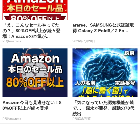
「え、こんなセールやってた
araree、SAMSUNG公式認証取
の？」80％OFF以上が続々登
得 Galaxy Z Fold8／Z Fo...
場！Amazonの本気が...
PR(Amazon)
2026年7月29日
Amazon今日も見逃せない！8
「気になっていた認知機能が菌
0%OFF以上が続々登場
で…」森永が開発。感動の70代
続出
PR(Amazon)
PR(森永乳業)