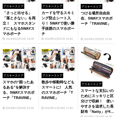
アスキーストア
アスキーストア
アスキーストア
「さっと出せる」
カードを守るスキミ
つける場所自由自
「落とさない」を両
ング防止シート入
在、5WAYスマホポ
立！ スマホスタン
り！ 5WAYで使い勝
ーチ「TRAVINE」
ドにもなる5WAYス
手抜群のスマホポー
マホポーチ
チ
2024年01月14日 18:00
2023年12月31日 18:00
2023年12月05日 12:00
アスキーストア
アスキーストア
スマホの“困ったあ
散歩や移動時なども
アスキーストア
るある”を解決す
スマートに! 人気
スマートな支払いの
る、5WAYスマホポ
のスマホポーチ「T
ためにスッキリと区
ーチ「TRAVINE」
RAVINE」
分けで収納！ 使い
やすさを追求した長
2023年12月03日 22:00
2023年11月18日 17:00
財布「Natty」が4
0％オフ！
2023年11月18日 09:00