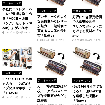
アスキーストア
手軽にロスレス・ハ
アスキーストア
アスキーストア
イレゾ音源を楽しめ
アンティークのよう
好評につき限定特価
る「VOCE + USB
な表情豊かなレザー
での販売を延長！
ドングルセット（Bl
が魅力！ 超特価で
スリムでポケットに
ack）」が28％オ
買える大人気の長財
も収まる長財布「N
フ！
2023年01月08日 09:00
布「Natty」
atty」
2023年01月08日 12:00
2023年01月06日 19:00
アスキーストア
iPhone 14 Pro Max
アスキーストア
アスキーストア
も入る！ 5WAYタ
カード収納枚数は20
今だけ40％オフで買
イプのスマホポーチ
枚！ 支払いスムー
える！ 使いやすさ
「TRAVINE」
ズな長財布が今だけ
を追求した長財布
2022年12月30日 18:00
超特価！
「Natty」
2022年12月27日 22:00