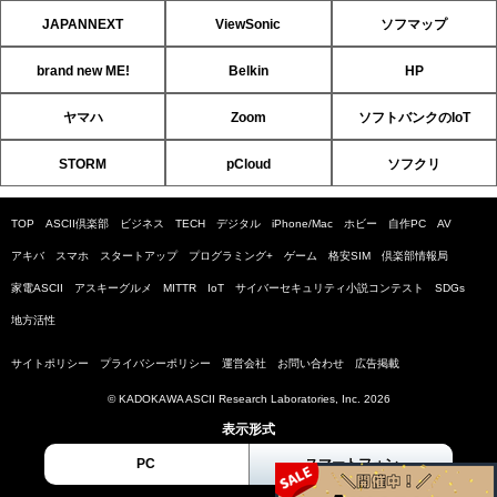
JAPANNEXT
ViewSonic
ソフマップ
brand new ME!
Belkin
HP
ヤマハ
Zoom
ソフトバンクのIoT
STORM
pCloud
ソフクリ
TOP
ASCII倶楽部
ビジネス
TECH
デジタル
iPhone/Mac
ホビー
自作PC
AV
アキバ
スマホ
スタートアップ
プログラミング+
ゲーム
格安SIM
倶楽部情報局
家電ASCII
アスキーグルメ
MITTR
IoT
サイバーセキュリティ小説コンテスト
SDGs
地方活性
サイトポリシー
プライバシーポリシー
運営会社
お問い合わせ
広告掲載
© KADOKAWA ASCII Research Laboratories, Inc. 2026
表示形式
PC
スマートフォン