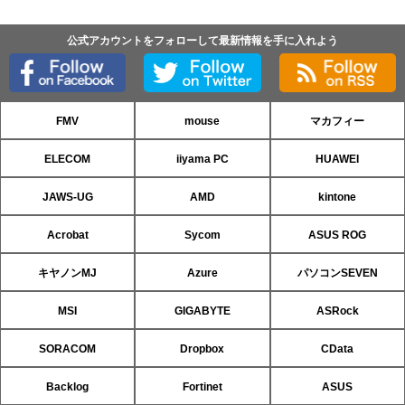
公式アカウントをフォローして最新情報を手に入れよう
FMV
mouse
マカフィー
ELECOM
iiyama PC
HUAWEI
JAWS-UG
AMD
kintone
Acrobat
Sycom
ASUS ROG
キヤノンMJ
Azure
パソコンSEVEN
MSI
GIGABYTE
ASRock
SORACOM
Dropbox
CData
Backlog
Fortinet
ASUS