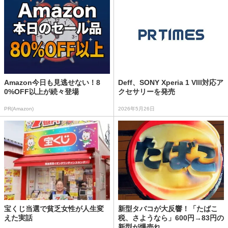
Amazon今日も見逃せない！8
Deff、SONY Xperia 1 VIII対応ア
0%OFF以上が続々登場
クセサリーを発売
PR(Amazon)
2026年5月26日
宝くじ当選で貧乏女性が人生変
新型タバコが大反響！「たばこ
えた実話
税、さようなら」600円→83円の
新型が爆売れ