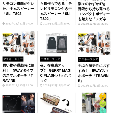
リモコン機能が付い
ら操作もできる テ
楽々のわずか47g
た、手元スピーカー
レビリモコン付き手
普段から持ち運べる
「SLI-TS02」
元スピーカー「SLI-
コンパクトボディー
TS02」
も魅力な「メガネ型
双眼鏡」
2022年12月21日 07:00
2022年12月19日 20:00
2022年12月19日 22:00
アスキーストア
アスキーストア
アスキーストア
買い物や通勤時に便
夜、存在感アッ
手ぶら派男性におす
利！ 5WAYタイプ
プ⁉ GERRY MAGI
すめ！ 5WAYスマ
のスマホポーチ「T
C FLASH バックパ
ホポーチ「TRAVIN
RAVINE」
ック
E」
2022年12月15日 12:00
2022年12月12日 07:00
2022年12月11日 22:00