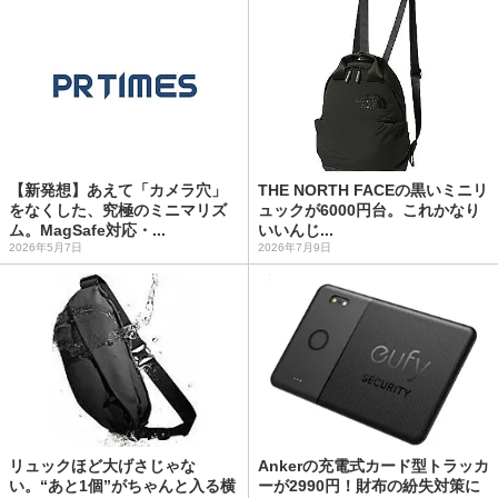
【新発想】あえて「カメラ穴」
THE NORTH FACEの黒いミニリ
をなくした、究極のミニマリズ
ュックが6000円台。これかなり
ム。MagSafe対応・...
いいんじ...
2026年5月7日
2026年7月9日
リュックほど大げさじゃな
Ankerの充電式カード型トラッカ
い。“あと1個”がちゃんと入る横
ーが2990円！財布の紛失対策に