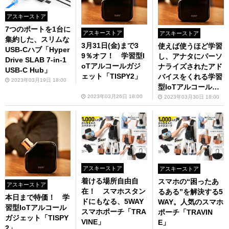
アスキーストア
7つのポートを1台に
アスキーストア
アスキーストア
集約した、スリムな
3月31日(金)まで3
使えば使うほど学習
USB-Cハブ「Hyper
9％オフ！ 学習型I
し、アナタにパーソ
Drive SLAB 7-in-1
oTアルコールガジ
ナライズされたアド
USB-C Hub」
ェット「TISPY2」
バイスをくれる学習
2023年03月19日 18:00
型IoTアルコールガ
ジェットが今だけ特
2023年03月26日 18:00
2023年03月30日 18:00
価！
アスキーストア
アスキーストア
着ける場所自由自
スマホの“困ったあ
アスキーストア
在！ スマホスタン
るある”を解決する5
本日まで特価！ 学
ドにもなる、5WAY
WAY。人気のスマホ
習型IoTアルコール
スマホポーチ「TRA
ポーチ「TRAVIN
ガジェット「TISPY
VINE」
E」
2」