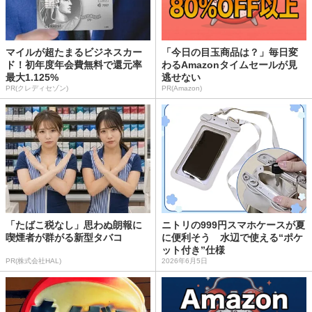
マイルが超たまるビジネスカー
「今日の目玉商品は？」毎日変
ド！初年度年会費無料で還元率
わるAmazonタイムセールが見
最大1.125%
逃せない
PR(クレディセゾン)
PR(Amazon)
「たばこ税なし」思わぬ朗報に
ニトリの999円スマホケースが夏
喫煙者が群がる新型タバコ
に便利そう 水辺で使える“ポケ
ット付き”仕様
PR(株式会社HAL)
2026年6月5日