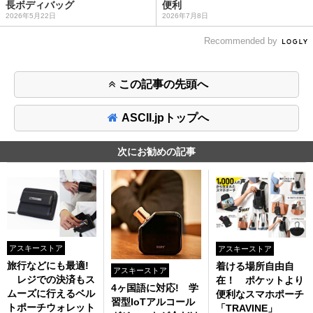
長ボディバッグ
便利
2026年5月22日
2026年7月8日
Recommended by
この記事の先頭へ
ASCII.jpトップへ
次にお勧めの記事
アスキーストア
アスキーストア
旅行などにも最適!
着ける場所自由自
アスキーストア
レジでの決済もス
在！ ポケットより
4ヶ国語に対応! 学
ムーズに行えるベル
便利なスマホポーチ
習型IoTアルコール
トポーチウォレット
「TRAVINE」