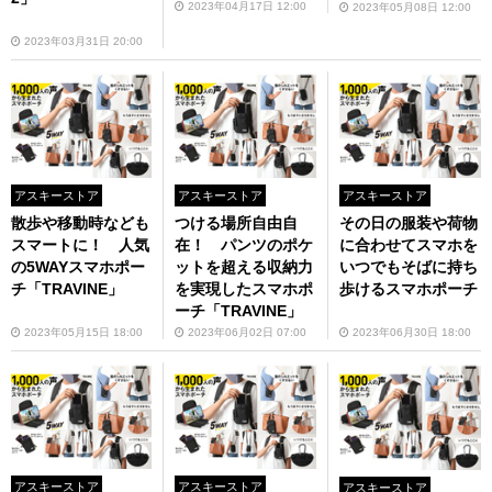
2023年04月17日 12:00
2023年05月08日 12:00
2023年03月31日 20:00
アスキーストア
アスキーストア
アスキーストア
散歩や移動時なども
つける場所自由自
その日の服装や荷物
スマートに！ 人気
在！ パンツのポケ
に合わせてスマホを
の5WAYスマホポー
ットを超える収納力
いつでもそばに持ち
チ「TRAVINE」
を実現したスマホポ
歩けるスマホポーチ
ーチ「TRAVINE」
2023年05月15日 18:00
2023年06月02日 07:00
2023年06月30日 18:00
アスキーストア
アスキーストア
アスキーストア