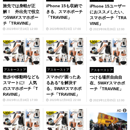
旅先では身軽が正
iPhone 15も収納で
iPhone 15ユーザー
解！ 外出先で役立
きる、スマホポーチ
におススメしたい、
つ5WAYスマホポー
「TRAVINE」
スマホポーチ「TRA
チ「TRAVINE」
VINE」
2023年07月18日 12:00
2023年09月23日 17:00
2023年09月26日 12:00
アスキーストア
アスキーストア
アスキーストア
散歩や移動時なども
スマホの“困ったあ
つける場所自由自
スマートに! 人気
るある”を解決す
在、5WAYスマホポ
のスマホポーチ「T
る、5WAYスマホポ
ーチ「TRAVINE」
RAVINE」
ーチ「TRAVINE」
2023年11月18日 17:00
2023年12月03日 22:00
2023年12月05日 12:00
AD