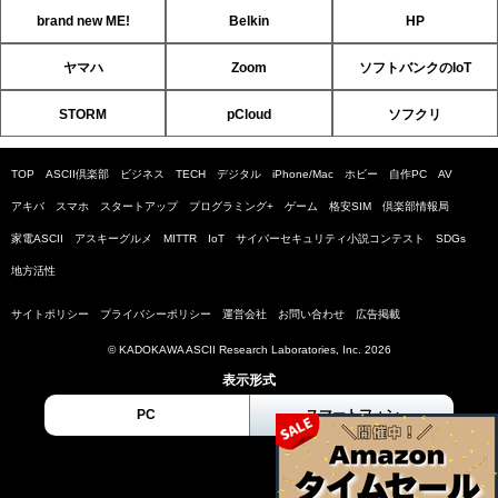
brand new ME!
Belkin
HP
ヤマハ
Zoom
ソフトバンクのIoT
STORM
pCloud
ソフクリ
TOP
ASCII倶楽部
ビジネス
TECH
デジタル
iPhone/Mac
ホビー
自作PC
AV
アキバ
スマホ
スタートアップ
プログラミング+
ゲーム
格安SIM
倶楽部情報局
家電ASCII
アスキーグルメ
MITTR
IoT
サイバーセキュリティ小説コンテスト
SDGs
地方活性
サイトポリシー
プライバシーポリシー
運営会社
お問い合わせ
広告掲載
© KADOKAWA ASCII Research Laboratories, Inc. 2026
表示形式
PC
スマートフォン