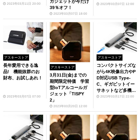
ガジェットが今だけ
2023年03月11日 20:00
2023年03月07日 12:00
39％オフ！
2023年03月07日 18:00
アスキーストア
アスキーストア
長年愛用できる逸
コンパクトサイズな
アスキーストア
品! 機能抜群のお
がら4K映像出力やP
3月31日(金)までの
財布、お試しあれ！
D対応USB Type-
期間限定特価 学習
C、ギガビットイー
型IoTアルコールガ
サネットなど多機
ジェット「TISPY
能 「HyperDrive
2023年03月07日 07:00
2023年03月17日 22:00
2」
SLAB 7-in-1 USB-C
2023年03月20日 12:00
Hub」3月中旬発売
（予約受付中）