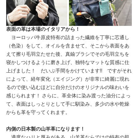
表面の革は本場のイタリアから！
ヨーロッパ牛原皮特有の詰まった繊維を丁寧に芯通し
（色染）をして、オイルを含ませて、そこから表面をあ
えて擦り毛羽立たせた後、真鍮ブラシでその毛羽立ちを
寝かしつけるように磨き上げ、独特なマットな質感に仕
上げました！ だいぶ手間をかけています!! ですがそれ
によって、経年変化（エイジング）が非常に綺麗に現れ
るので使い込むほどに自分だけのオリジナルの味わいを
感じられます！ さらに、革全体に染み渡った油分によっ
て、表面はしっとりとして手に馴染み、多少の水や乾燥
からも革を守ってくれます。
内側の日本製の山羊革になります！
適度なハリと厚みがある、山羊革ならではの特有の肌