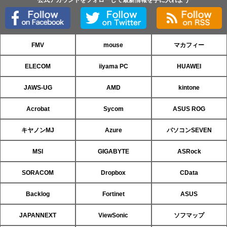
FMV
mouse
マカフィー
ELECOM
iiyama PC
HUAWEI
JAWS-UG
AMD
kintone
Acrobat
Sycom
ASUS ROG
キヤノンMJ
Azure
パソコンSEVEN
MSI
GIGABYTE
ASRock
SORACOM
Dropbox
CData
Backlog
Fortinet
ASUS
JAPANNEXT
ViewSonic
ソフマップ