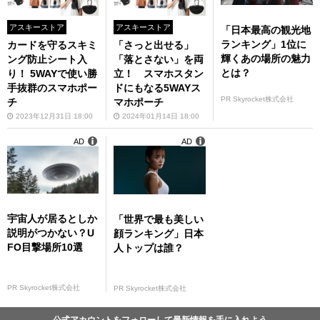
アスキーストア
アスキーストア
「日本最高の観光地
ランキング」1位に
カードを守るスキミ
「さっと出せる」
輝くあの場所の魅力
ング防止シート入
「落とさない」を両
とは？
り！ 5WAYで使い勝
立！ スマホスタン
手抜群のスマホポー
ドにもなる5WAYス
PR Skyrocket株式会社
チ
マホポーチ
2023年12月31日 18:00
2024年01月14日 18:00
AD
AD
宇宙人が居るとしか
「世界で最も美しい
説明がつかない？U
顔ランキング」日本
FO目撃場所10選
人トップは誰？
PR Skyrocket株式会社
PR Skyrocket株式会社
公式アカウントをフォローして最新情報を手に入れよう