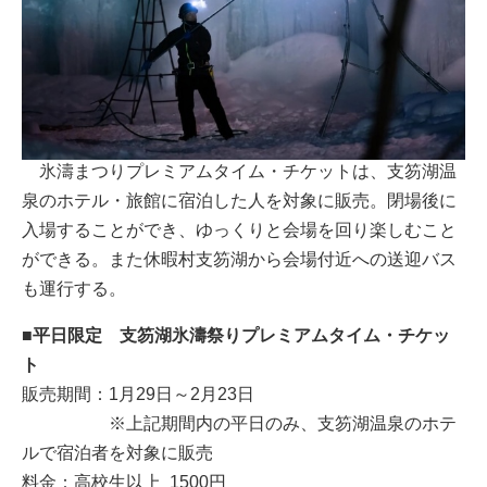
氷濤まつりプレミアムタイム・チケットは、支笏湖温
泉のホテル・旅館に宿泊した人を対象に販売。閉場後に
入場することができ、ゆっくりと会場を回り楽しむこと
ができる。また休暇村支笏湖から会場付近への送迎バス
も運行する。
■平日限定 支笏湖氷濤祭りプレミアムタイム・チケッ
ト
販売期間：1月29日～2月23日
※上記期間内の平日のみ、支笏湖温泉のホテ
ルで宿泊者を対象に販売
料金：高校生以上 1500円