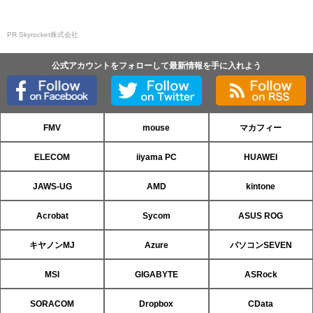
PR Skyrocket株式会社
公式アカウントをフォローして最新情報を手に入れよう
FMV
mouse
マカフィー
ELECOM
iiyama PC
HUAWEI
JAWS-UG
AMD
kintone
Acrobat
Sycom
ASUS ROG
キヤノンMJ
Azure
パソコンSEVEN
MSI
GIGABYTE
ASRock
SORACOM
Dropbox
CData