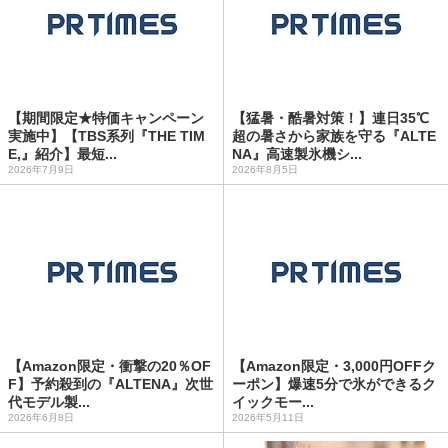
【期間限定★特価キャンペーン
【猛暑・酷暑対策！】連日35℃
実施中】【TBS系列『THE TIM
超の暑さから家族を守る『ALTE
E,』紹介】最短...
NA』高速製氷機シ...
2026年7月9日
2026年8月5日
【Amazon限定・衝撃の20％OF
【Amazon限定・3,000円OFFク
F】予約殺到の『ALTENA』次世
ーポン】爆速5分で氷ができるク
代モデル製...
イックモー...
2026年6月8日
2026年5月11日