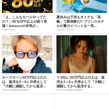
「え、こんなセールやってた
夏休みは子供もオトナも「高
の？」80％OFF以上が続々登
輪」で新体験だ!! プリンスホテ
場！Amazonの本気が...
ルが夏のイベントを一気...
PR(Amazon)
2026年7月15日
カードローン50万円以上の人
リボ払い50万円以上の人は、返
は、返済を3～6ヶ月停止して
済を3～6ヶ月停止して『大幅に
『大幅に減額してから返済...
減額してから返済する...
PR(渋谷法務総合事務所)
PR(渋谷法務総合事務所)