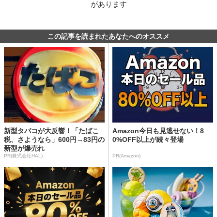
があります
この記事を読まれたあなたへのオススメ
新型タバコが大反響！「たばこ
Amazon今日も見逃せない！8
税、さようなら」600円→83円の
0%OFF以上が続々登場
新型が爆売れ
PR(株式会社HAL)
PR(Amazon)