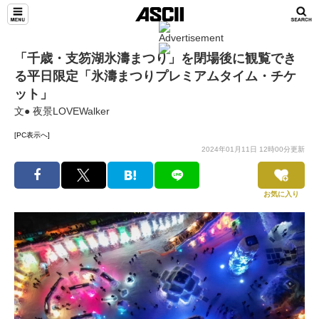
「千歳・支笏湖氷濤まつり」を閉場後に観覧でき
る平日限定「氷濤まつりプレミアムタイム・チケ
ット」
文● 夜景LOVEWalker
[PC表示へ]
2024年01月11日 12時00分更新
お気に入り