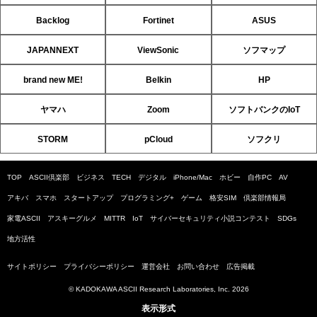
Backlog
Fortinet
ASUS
JAPANNEXT
ViewSonic
ソフマップ
brand new ME!
Belkin
HP
ヤマハ
Zoom
ソフトバンクのIoT
STORM
pCloud
ソフクリ
TOP
ASCII倶楽部
ビジネス
TECH
デジタル
iPhone/Mac
ホビー
自作PC
AV
アキバ
スマホ
スタートアップ
プログラミング+
ゲーム
格安SIM
倶楽部情報局
家電ASCII
アスキーグルメ
MITTR
IoT
サイバーセキュリティ小説コンテスト
SDGs
地方活性
サイトポリシー
プライバシーポリシー
運営会社
お問い合わせ
広告掲載
© KADOKAWA ASCII Research Laboratories, Inc. 2026
表示形式