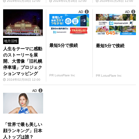
2024年01月19日 12:00
2024年01月18日 12:00
2024年01月26日 12:00
AD
AD
地方活性
最短5分で接続
最短5分で接続
人生をテーマに感動
のストーリーを展
開、大雪像「旧札幌
停車場」プロジェク
ションマッピング
PR LotusFlare Inc
PR LotusFlare Inc
2024年02月06日 12:00
AD
「世界で最も美しい
顔ランキング」日本
人トップは誰？