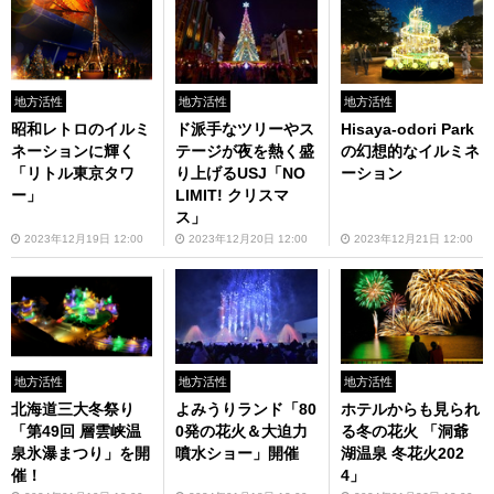
地方活性
地方活性
地方活性
昭和レトロのイルミ
ド派手なツリーやス
Hisaya-odori Park
ネーションに輝く
テージが夜を熱く盛
の幻想的なイルミネ
「リトル東京タワ
り上げるUSJ「NO
ーション
ー」
LIMIT! クリスマ
ス」
2023年12月19日 12:00
2023年12月20日 12:00
2023年12月21日 12:00
地方活性
地方活性
地方活性
北海道三大冬祭り
よみうりランド「80
ホテルからも見られ
「第49回 層雲峡温
0発の花火＆大迫力
る冬の花火 「洞爺
泉氷瀑まつり」を開
噴水ショー」開催
湖温泉 冬花火202
催！
4」