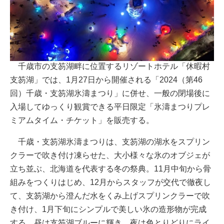
千歳市の支笏湖畔に位置するリゾートホテル「休暇村
支笏湖」では、1月27日から開催される「2024（第46
回）千歳・支笏湖氷濤まつり」に併せ、一般の閉場後に
入場してゆっくり観賞できる平日限定「氷濤まつりプレ
ミアムタイム・チケット」を販売する。
千歳・支笏湖氷濤まつりは、支笏湖の湖水をスプリン
クラーで吹き付け凍らせた、大小様々な氷のオブジェが
立ち並ぶ、北海道を代表する冬の祭典。11月中旬から骨
組みをつくりはじめ、12月からスタッフが交代で徹夜し
て、支笏湖から澄んだ水をくみ上げスプリンクラーで吹
き付け、1月下旬にシンプルで美しい氷の造形物が完成
する。昼は支笏湖ブルーに輝き、夜は色とりどりにライ