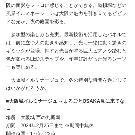
阪の面影をレトロに感じることができる。道頓堀などの
風景イルミネーションは大阪の魅力を引き立てるビビッ
ドな光が、夜の庭園を彩る。
参加型の楽しみも充実。最新技術を活用したパネルで
は、前に立つ人の動きを感知し、光も一緒に動く驚きの
ギミックが登場。押すと光音が鳴る巨大ピアノや踏むと
色が変わるLEDステップや、昨年好評だった光るシーソ
ーも楽しめる。
大阪城イルミナージュで、冬の特別な時間を過ごして
はいかがだろうか。
■大阪城イルミナージュ ～まるごとOSAKA見に来てな
～
場所：大阪城 西の丸庭園
期間：2024年2⽉25⽇まで ※期間中無休
開催時間：17時～22時