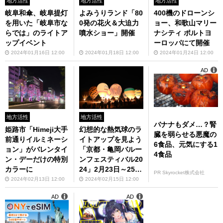
地方活性
地方活性
地方活性
岐阜和傘、岐阜提灯
よみうりランド「80
400機のドローンシ
を用いた「岐阜市な
0発の花火＆大迫力
ョー、和歌山マリー
らでは」のライトア
噴水ショー」開催
ナシティ ポルトヨ
ップイベント
ーロッパにて開催
2024年01月16日 12:00
2024年01月18日 12:00
2024年01月24日 12:00
AD
地方活性
地方活性
バナナもダメ…？腎
姫路市「Himeji大手
幻想的な熱気球のラ
臓を弱らせる悪魔の
前通りイルミネーシ
イトアップを見よう
6食品、元気にする1
ョン」がバレンタイ
「京都・亀岡バルー
4食品
ン・デーだけの特別
ンフェスティバル20
カラーに
24」2月23日～25日
PR Skyrocket株式会社
開催
2024年02月13日 12:00
2024年02月15日 12:00
AD
AD