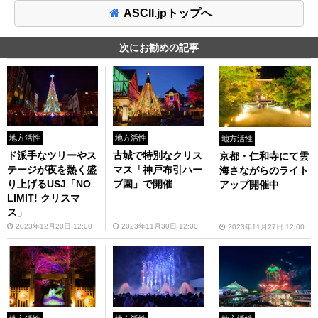
ASCII.jpトップへ
次にお勧めの記事
地方活性
地方活性
地方活性
ド派手なツリーやス
古城で特別なクリス
京都・仁和寺にて雲
テージが夜を熱く盛
マス「神戸布引ハー
海さながらのライト
り上げるUSJ「NO
ブ園」で開催
アップ開催中
LIMIT! クリスマ
ス」
2023年12月20日 12:00
2023年11月30日 12:00
2023年11月27日 12:00