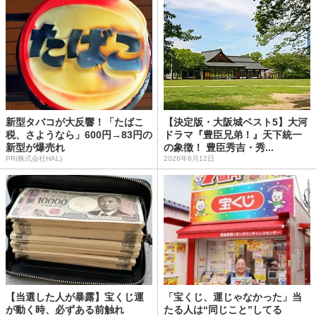
新型タバコが大反響！「たばこ
【決定版・大阪城ベスト5】大河
税、さようなら」600円→83円の
ドラマ『豊臣兄弟！』天下統一
新型が爆売れ
の象徴！ 豊臣秀吉・秀...
PR(株式会社HAL)
2026年6月12日
【当選した人が暴露】宝くじ運
「宝くじ、運じゃなかった」当
が動く時、必ずある前触れ
たる人は“同じこと”してる