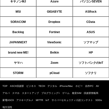
キヤノンMJ
Azure
パソコンSEVEN
MSI
GIGABYTE
ASRock
SORACOM
Dropbox
CData
Backlog
Fortinet
ASUS
JAPANNEXT
ViewSonic
ソフマップ
brand new ME!
Belkin
HP
ヤマハ
Zoom
ソフトバンクのIoT
STORM
pCloud
ソフクリ
TOP
ASCII倶楽部
ビジネス
TECH
デジタル
iPhone/Mac
ホビー
自作PC
AV
アキバ
スマホ
スタートアップ
プログラミング+
ゲーム
格安SIM
倶楽部情報局
家電ASCII
アスキーグルメ
MITTR
IoT
サイバーセキュリティ小説コンテスト
SDGs
地方活性