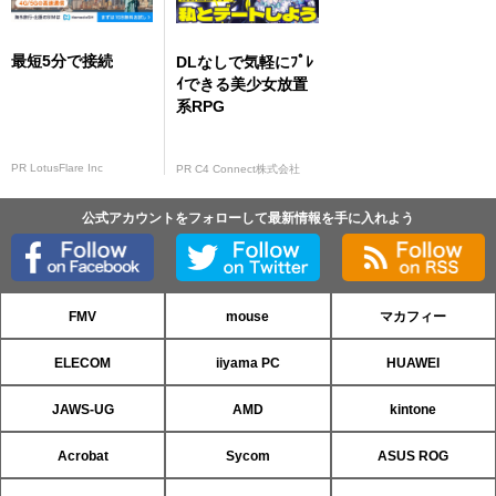
最短5分で接続
DLなしで気軽にﾌﾟﾚ
ｲできる美少女放置
系RPG
PR LotusFlare Inc
PR C4 Connect株式会社
公式アカウントをフォローして最新情報を手に入れよう
FMV
mouse
マカフィー
ELECOM
iiyama PC
HUAWEI
JAWS-UG
AMD
kintone
Acrobat
Sycom
ASUS ROG