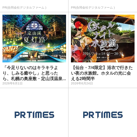
PR(合同会社デジタルファーム )
PR(合同会社デジタルファーム )
「今足りないのはキラキラよ
【仙台・7/4限定】浴衣で行きた
り、しみる癒やし」と思った
い夜の水族館。ホタルの光に会
ら、札幌の奥座敷・定山渓温泉...
える2時間半
2026年6月1日
2026年6月24日