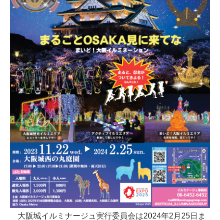
大阪城イルミナージュ実行委員会は2024年2⽉25⽇ま