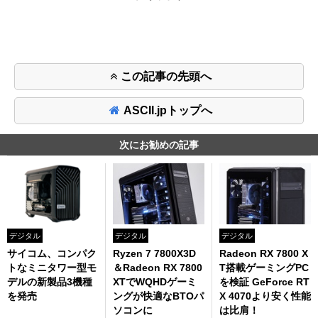
この記事の先頭へ
ASCII.jpトップへ
次にお勧めの記事
デジタル
デジタル
デジタル
サイコム、コンパク
Ryzen 7 7800X3D
Radeon RX 7800 X
トなミニタワー型モ
＆Radeon RX 7800
T搭載ゲーミングPC
デルの新製品3機種
XTでWQHDゲーミ
を検証 GeForce RT
を発売
ングが快適なBTOパ
X 4070より安く性能
ソコンに
は比肩！